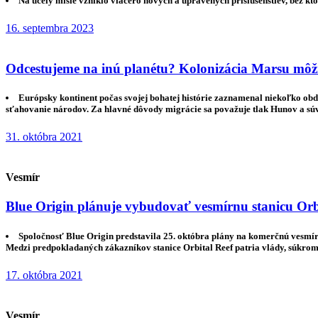
Na účely misie vzniklo viacero nových a upravených príslušenstiev, bez k
16. septembra 2023
Odcestujeme na inú planétu? Kolonizácia Marsu môž
Európsky kontinent počas svojej bohatej histórie zaznamenal niekoľko ob
sťahovanie národov. Za hlavné dôvody migrácie sa považuje tlak Hunov a súv
31. októbra 2021
Vesmír
Blue Origin plánuje vybudovať vesmírnu stanicu Orb
Spoločnosť Blue Origin predstavila 25. októbra plány na komerčnú vesmírn
Medzi predpokladaných zákazníkov stanice Orbital Reef patria vlády, súkrom
17. októbra 2021
Vesmír