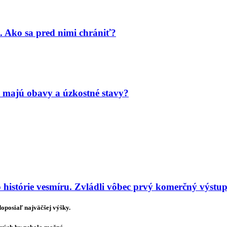
. Ako sa pred nimi chrániť?
 majú obavy a úzkostné stavy?
o histórie vesmíru. Zvládli vôbec prvý komerčný výst
oposiaľ najväčšej výšky.