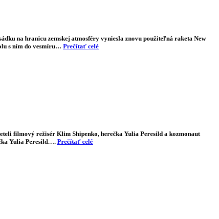
 posádku na hranicu zemskej atmosféry vyniesla znovu použiteľná raketa New
Spolu s ním do vesmíru…
Prečítať celé
eteli filmový režisér Klim Shipenko, herečka Yulia Peresild a kozmonaut
ečka Yulia Peresild….
Prečítať celé