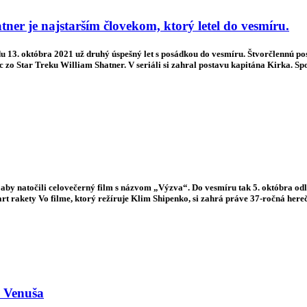
tner je najstarším človekom, ktorý letel do vesmíru.
redu 13. októbra 2021 už druhý úspešný let s posádkou do vesmíru. Štvorčlennú
 zo Star Treku William Shatner. V seriáli si zahral postavu kapitána Kirka. 
 aby natočili celovečerný film s názvom „Výzva“. Do vesmíru tak 5. októbra odl
rt rakety Vo filme, ktorý režíruje Klim Shipenko, si zahrá práve 37-ročná her
u Venuša