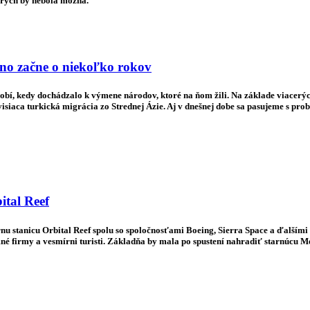
torých by nebola možná.
no začne o niekoľko rokov
dobí, kedy dochádzalo k výmene národov, ktoré na ňom žili. Na základe viacer
isiaca turkická migrácia zo Strednej Ázie. Aj v dnešnej dobe sa pasujeme s p
ital Reef
u stanicu Orbital Reef spolu so spoločnosťami Boeing, Sierra Space a ďalšími
né firmy a vesmírni turisti. Základňa by mala po spustení nahradiť starnúcu