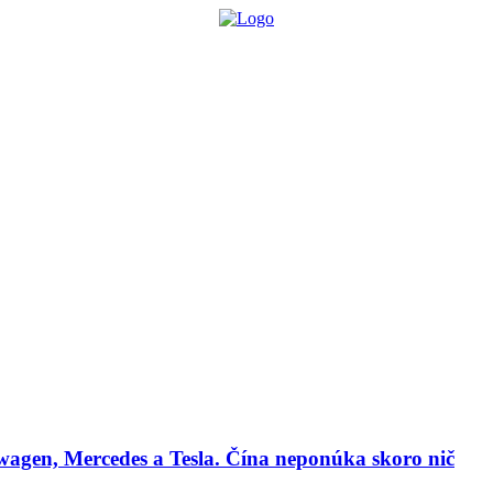
lógie
Biznis & Start-up
Auto & Mobilita
Ľudia
Zdravie
Odporú
agen, Mercedes a Tesla. Čína neponúka skoro nič