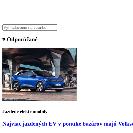
Veda & Techno
▿ Odporúčané
Jazdené elektromobily
Najviac jazdených EV v ponuke bazárov majú Volksw