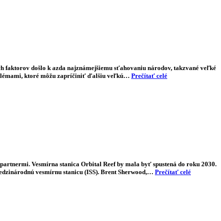
ých faktorov došlo k azda najznámejšiemu sťahovaniu národov, takzvané veľké
roblémami, ktoré môžu zapríčiniť ďalšiu veľkú…
Prečítať celé
 partnermi. Vesmírna stanica Orbital Reef by mala byť spustená do roku 2030.
 Medzinárodnú vesmírnu stanicu (ISS). Brent Sherwood,…
Prečítať celé