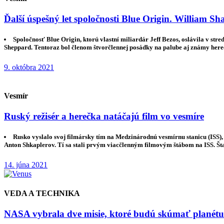
Ďalší úspešný let spoločnosti Blue Origin. William Sha
Spoločnosť Blue Origin, ktorú vlastní miliardár Jeff Bezos, oslávila v st
Sheppard. Tentoraz bol členom štvorčlennej posádky na palube aj známy herec
9. októbra 2021
Vesmír
Ruský režisér a herečka natáčajú film vo vesmíre
Rusko vyslalo svoj filmársky tím na Medzinárodnú vesmírnu stanicu (ISS),
Anton Shkaplerov. Tí sa stali prvým viacčlenným filmovým štábom na ISS. Šta
14. júna 2021
VEDA A TECHNIKA
NASA vybrala dve misie, ktoré budú skúmať planét