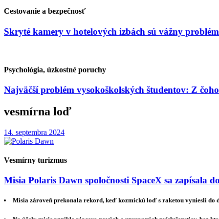
Cestovanie a bezpečnosť
Skryté kamery v hotelových izbách sú vážny problém
Psychológia, úzkostné poruchy
Najväčší problém vysokoškolských študentov: Z čoho
vesmírna loď
14. septembra 2024
Vesmírny turizmus
Misia Polaris Dawn spoločnosti SpaceX sa zapísala d
Misia zároveň prekonala rekord, keď kozmickú loď s raketou vyniesli do d