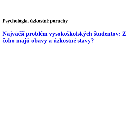
Psychológia, úzkostné poruchy
Najväčší problém vysokoškolských študentov: Z
čoho majú obavy a úzkostné stavy?