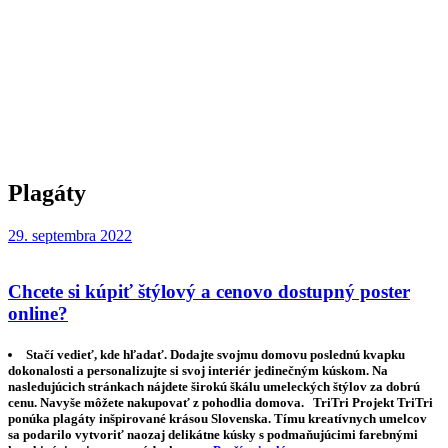
Plagáty
29. septembra 2022
Chcete si kúpiť štýlový a cenovo dostupný poster
online?
Stačí vedieť, kde hľadať. Dodajte svojmu domovu poslednú kvapku
dokonalosti a personalizujte si svoj interiér jedinečným kúskom. Na
nasledujúcich stránkach nájdete širokú škálu umeleckých štýlov za dobrú
cenu. Navyše môžete nakupovať z pohodlia domova. TriTri Projekt TriTri
ponúka plagáty inšpirované krásou Slovenska. Tímu kreatívnych umelcov
sa podarilo vytvoriť naozaj delikátne kúsky s podmaňujúcimi farebnými