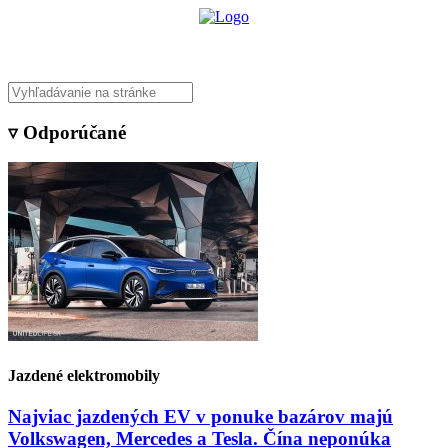
▿ Odporúčané
Jazdené elektromobily
Najviac jazdených EV v ponuke bazárov majú
Volkswagen, Mercedes a Tesla. Čína neponúka