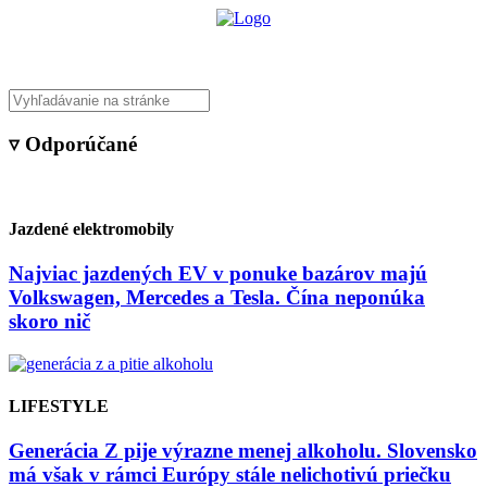
▿ Odporúčané
Jazdené elektromobily
Najviac jazdených EV v ponuke bazárov majú
Volkswagen, Mercedes a Tesla. Čína neponúka
skoro nič
LIFESTYLE
Generácia Z pije výrazne menej alkoholu. Slovensko
má však v rámci Európy stále nelichotivú priečku