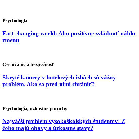
Psychológia
Fast-changing world: Ako pozitívne zvládnuť náhlu
zmenu
Cestovanie a bezpečnosť
Skryté kamery v hotelových izbách sú vážny
problém. Ako sa pred nimi chrániť?
Psychológia, úzkostné poruchy
Najväčší problém vysokoškolských študentov: Z
čoho majú obavy a úzkostné stavy?