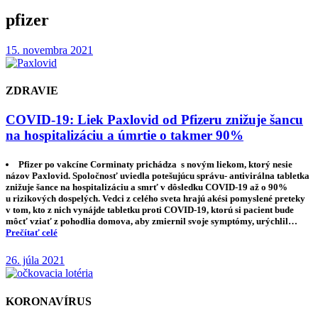
pfizer
15. novembra 2021
ZDRAVIE
COVID-19: Liek Paxlovid od Pfizeru znižuje šancu
na hospitalizáciu a úmrtie o takmer 90%
Pfizer po vakcíne Corminaty prichádza s novým liekom, ktorý nesie
názov Paxlovid. Spoločnosť uviedla potešujúcu správu- antivirálna tabletka
znižuje šance na hospitalizáciu a smrť v dôsledku COVID-19 až o 90%
u rizikových dospelých. Vedci z celého sveta hrajú akési pomyslené preteky
v tom, kto z nich vynájde tabletku proti COVID-19, ktorú si pacient bude
môcť vziať z pohodlia domova, aby zmiernil svoje symptómy, urýchlil…
Prečítať celé
26. júla 2021
KORONAVÍRUS