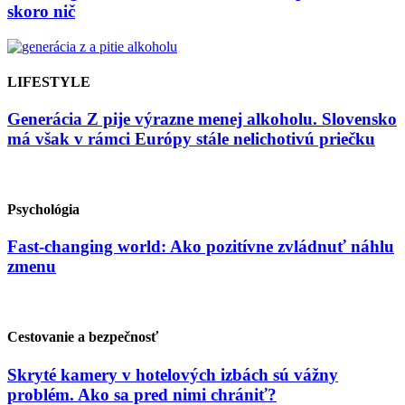
skoro nič
LIFESTYLE
Generácia Z pije výrazne menej alkoholu. Slovensko
má však v rámci Európy stále nelichotivú priečku
Psychológia
Fast-changing world: Ako pozitívne zvládnuť náhlu
zmenu
Cestovanie a bezpečnosť
Skryté kamery v hotelových izbách sú vážny
problém. Ako sa pred nimi chrániť?