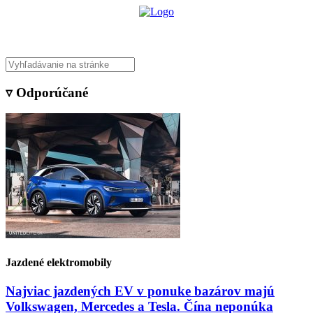
▿ Odporúčané
Jazdené elektromobily
Najviac jazdených EV v ponuke bazárov majú
Volkswagen, Mercedes a Tesla. Čína neponúka