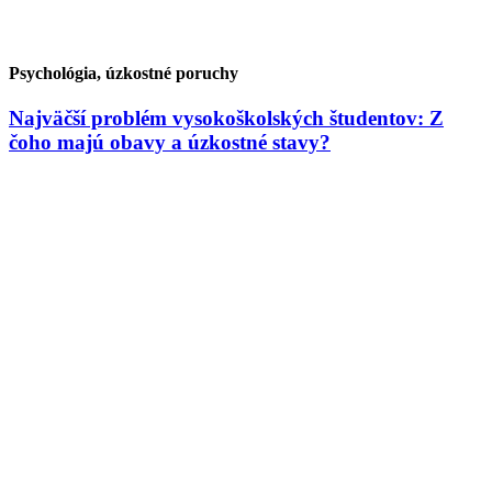
Psychológia, úzkostné poruchy
Najväčší problém vysokoškolských študentov: Z
čoho majú obavy a úzkostné stavy?