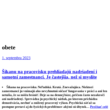
obete
1. septembra 2023
Šikanu na pracovisku prehliadajú nadriadení i
samotní zamestnanci. Je častejšia, než si myslíte
Šikana na pracovisku. Neľudská. Krutá. Znevažujúca. Niektorí
zamestnanci ju vnímajú ako nevyhnutnú súčasť fungovania v práci a ani len
netušia, že sa môžu brániť. Deje sa na dennej báze, pričom často nezakročí
ani nadriadený. Sprevádza ju psychický nátlak, po ktorom prichádza
demotivácia, nechuť a znížený pracovný výkon. Psychická záťaž sa
postupne pretaví aj do fyzických problémov akými sú úbytok…
Prečítať celé