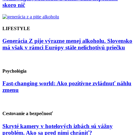
skoro nič
LIFESTYLE
Generácia Z pije výrazne menej alkoholu. Slovensko
má však v rámci Európy stále nelichotivú priečku
Psychológia
Fast-changing world: Ako pozitívne zvládnuť náhlu
zmenu
Cestovanie a bezpečnosť
Skryté kamery v hotelových izbách sú vážny
problém. Ako sa pred nimi chrániť?