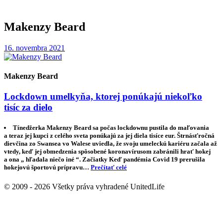
Makenzy Beard
16. novembra 2021
Makenzy Beard
Lockdown umelkyňa, ktorej ponúkajú niekoľko
tisíc za dielo
Tínedžerka Makenzy Beard sa počas lockdownu pustila do maľovania
a teraz jej kupci z celého sveta ponúkajú za jej diela tisíce eur. Štrnásťročná
dievčina zo Swansea vo Walese uviedla, že svoju umeleckú kariéru začala až
vtedy, keď jej obmedzenia spôsobené koronavírusom zabránili hrať hokej
a ona „ hľadala niečo iné “. Začiatky Keď pandémia Covid 19 prerušila
hokejovú športovú prípravu…
Prečítať celé
© 2009 - 2026 Všetky práva vyhradené UnitedLife