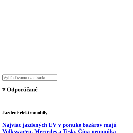
▿ Odporúčané
Jazdené elektromobily
Najviac jazdených EV v ponuke bazárov majú
Volkswagen, Mercedes a Tesla. Čína neponúka