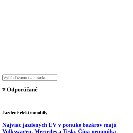
▿ Odporúčané
Jazdené elektromobily
Najviac jazdených EV v ponuke bazárov majú
Volkswagen, Mercedes a Tesla. Čína neponúka