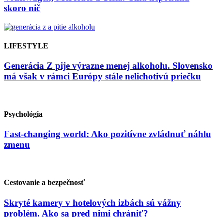
skoro nič
LIFESTYLE
Generácia Z pije výrazne menej alkoholu. Slovensko
má však v rámci Európy stále nelichotivú priečku
Psychológia
Fast-changing world: Ako pozitívne zvládnuť náhlu
zmenu
Cestovanie a bezpečnosť
Skryté kamery v hotelových izbách sú vážny
problém. Ako sa pred nimi chrániť?