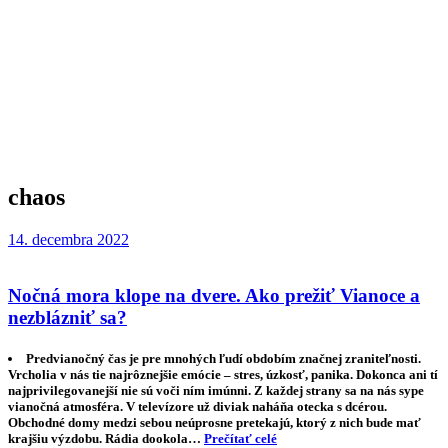
chaos
14. decembra 2022
Nočná mora klope na dvere. Ako prežiť Vianoce a
nezblázniť sa?
Predvianočný čas je pre mnohých ľudí obdobím značnej zraniteľnosti.
Vrcholia v nás tie najrôznejšie emócie – stres, úzkosť, panika. Dokonca ani tí
najprivilegovanejší nie sú voči ním imúnni. Z každej strany sa na nás sype
vianočná atmosféra. V televízore už diviak naháňa otecka s dcérou.
Obchodné domy medzi sebou neúprosne pretekajú, ktorý z nich bude mať
krajšiu výzdobu. Rádia dookola…
Prečítať celé