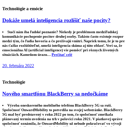
Technológie a emócie
Dokáže umelá inteligencia rozlíšiť naše pocity?
Stačí nám iba ľudské poznanie? Niekedy je problémom medziľudskej
komunikácie pochopenie pocitov druhej osoby. Takisto často existuje rozpor
medzi tým, čo ľudia hovoria a čo prežívajú vnútri. Napriek tomu, že je to pre
nás ťažko rozlúštiteľné, umelá inteligencia skúma aj túto oblasť. Verí sa, že
emocionálna AI (artificial inteligence) vie pomôcť pri rôznych životných
situáciách. Kameňom úrazu…
Prečítať celé
20. februára 2022
Technológie
Nového smartfónu BlackBerry sa nedočkáme
Výroba oneskoreného mobilného telefónu BlackBerry 5G sa ruší.
Spoločnosť OnwardMobility to potvrdila na svojej webstránke. BlackBerry
5G mal byť predstavený v roku 2022 po tom, čo spoločnosť zmeškala
plánovaný termín uvedenia na trh v polovici roku 2021. V piatkovej správe
spoločnosť oznámila, že OnwardMobility už nebude pokračovať vo vývoji