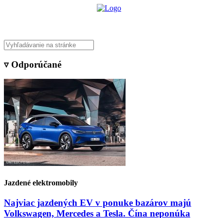
▿ Odporúčané
Jazdené elektromobily
Najviac jazdených EV v ponuke bazárov majú
Volkswagen, Mercedes a Tesla. Čína neponúka