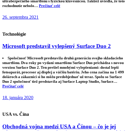
ultrabezpečného smartfónu s fyzickou klávesnicou. Taktiež uviedla, že toto
rozhodnutie nebolo…
Prečítať celé
26. septembra 2021
Technológie
Microsoft predstavil vylepšený Surface Duo 2
Spoločnosť Microsoft predstavila druhú generáciu svojho skladacieho
smartfónu. Dva roky po vydaní smartfónu Surface Duo prichádza s novou
verziou Surface Duo 2. Ten prešiel mnohými vylepšeniami: dostal lepší
fotoaparát, procesor aj displej a väčšiu batériu. Jeho cena začína na 1 499
dolároch a zákazníci si ho môžu predobjednať už teraz. Spolu so Surface
Duo 2 spoločnosť tiež predstavila aj Surface Laptop Studio, Surface…
Prečítať celé
18. januára 2020
USA vs. Čína
Obchodná vojna medzi USA a Čínou – čo je jej