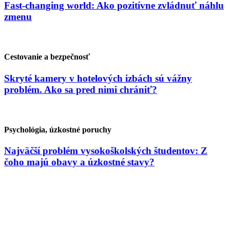
Fast-changing world: Ako pozitívne zvládnuť náhlu
zmenu
Cestovanie a bezpečnosť
Skryté kamery v hotelových izbách sú vážny
problém. Ako sa pred nimi chrániť?
Psychológia, úzkostné poruchy
Najväčší problém vysokoškolských študentov: Z
čoho majú obavy a úzkostné stavy?