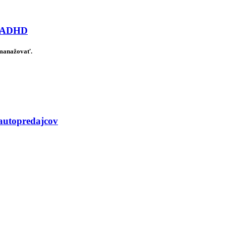
ov ADHD
 manažovať.
 autopredajcov