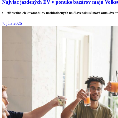
Najviac jazdených EV v ponuke bazárov majú Volksw
Až tretina elektromobilov naskladnených na Slovensku sú nové autá, dve tr
7. júla 2026