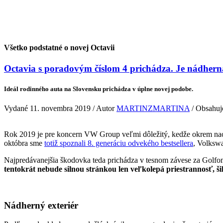
Veda & Techno
Všetko podstatné o novej Octavii
Octavia s poradovým číslom 4 prichádza. Je nádhern
Ideál rodinného auta na Slovensku prichádza v úplne novej podobe.
Vydané 11. novembra 2019 / Autor
MARTINZMARTINA
/ Obsahuje
Rok 2019 je pre koncern VW Group veľmi dôležitý, kedže okrem naoz
októbra sme
totiž spoznali 8. generáciu odvekého bestsellera
, Volkswa
Najpredávanejšia škodovka teda prichádza v tesnom závese za Golfom
tentokrát nebude silnou stránkou len veľkolepá priestrannosť, šik
Nádherný exteriér