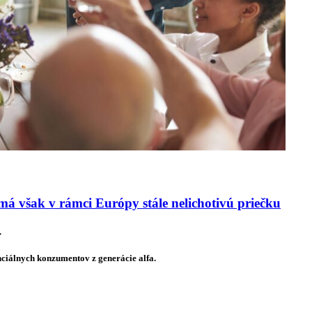
má však v rámci Európy stále nelichotivú priečku
.
nciálnych konzumentov z generácie alfa.