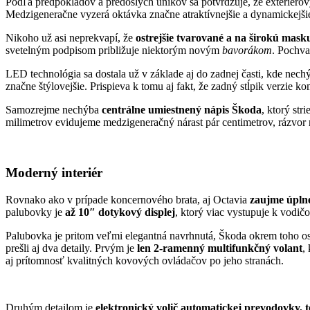
Podľa predpokladov a predošlých únikov sa potvrdzuje, že exteriérov
Medzigeneračne vyzerá oktávka značne atraktívnejšie a dynamickejšie,
Nikoho už asi neprekvapí, že
ostrejšie tvarované a na širokú mask
svetelným podpisom približuje niektorým novým
bavorákom
. Pochva
LED technológia sa dostala už v základe aj do zadnej časti, kde nech
značne štýlovejšie. Prispieva k tomu aj fakt, že zadný stĺpik verzie ko
Samozrejme nechýba
centrálne umiestnený nápis Škoda
, ktorý str
milimetrov evidujeme medzigeneračný nárast pár centimetrov, rázvor
Moderný interiér
Rovnako ako v prípade koncernového brata, aj Octavia
zaujme úpln
palubovky je
až 10″ dotykový displej
, ktorý viac vystupuje k vodič
Palubovka je pritom veľmi elegantná navrhnutá, Škoda okrem toho 
prešli aj dva detaily. Prvým je
len 2-ramenný multifunkčný volant
,
aj prítomnosť kvalitných kovových ovládačov po jeho stranách.
Druhým detailom je
elektronický volič automatickej prevodovky, t