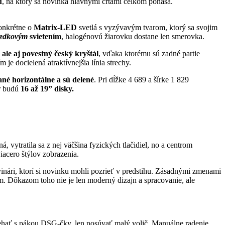
u
, na ktorý sa novinka hlavnými črtami celkom ponáša.
onkrétne o
Matrix-LED
svetlá s vyzývavým tvarom, ktorý sa svojim
ledkovým
svietením
, halogénovú žiarovku dostane len smerovka.
ale aj povestný český kryštál
, vďaka ktorému sú zadné partie
 je docielená atraktívnejšia línia strechy.
ané horizontálne a sú delené
. Pri dĺžke 4 689 a šírke 1 829
er budú
16 až 19” disky.
 vytratila sa z nej väčšina fyzických tlačidiel, no a centrom
iacero štýlov zobrazenia.
ovinári, ktorí si novinku mohli pozrieť v predstihu. Zásadnými zmenami
. Dôkazom toho nie je len moderný dizajn a spracovanie, ale
ehať s pákou DSG-čky, len posúvať malý volič. Manuálne radenie