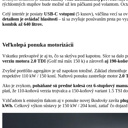
rýchlostných stupňov bude možné už len páčkami pod volantom. Oct
Celý interiér je posiaty
USB-C vstupmi
(5 kusov), väčšina vecí sa ov
detailom je ovládač hlasitosti
– tá sa zvyšuje posúvaním prsta po v
kombík až 640 litrov.
Veľkolepá ponuka motorizácii
Vskutku prekvapivé je aj to, čo sa skrýva pod kapotou. Síce sa dalo 
verziu motora 2.0 TDI
(Golf má máx 150 k) a zároveň
aj 190-koňo
Zvyšné portfólio agregátov je už napokon totožné. Základ zhmotňuj
respektíve 110 kW / 150 koní. Naftovú ponuku zastrešuje motor
2.0 
Ako je zvykom,
poháňané sú predné kolesá cez 6-stupňový manuá
platí, že 110-koňová verzia trojvalca a 150-koňový variant 1.5 TSI d
Vzhľadom k emisným tlakom aj v ponuke novej
škodovky
zavíta
plu
kWh.
Celkový výkon sústavy je 150 kW / 204 koní, zatiaľ čo dojazd 