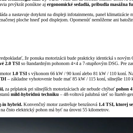
avia prvýkrát ponúkne aj
ergonomické sedadlá, pribudla masážna fu
láda a nastavuje dotykmi na displeji infotainmentu, panel klimatizácie m
yznačenej ploche hneď pod displejom. Opomenúť nemôžeme ani batožino
predpokladať, že ponuka motorizácii bude prakticky identická s novým G
vé 2.0 TSI
so štandardným pohonom 4×4 a 7-stupňovým DSG. Pre zaují
e motor
1.0 TSI
s výkonom 66 kW / 90 koní alebo 81 kW / 110 koní. Na
TDI
– základne vyhotovenie bude mať 85 kW / 115 koní, silnejšie 110
l,
za príplatok pri silnejších motorizáciach ale nebude chýbať
pohon 4
ostanú
mild-hybridnú techniku
– 48-voltová palubná sieť so štartér-
g-in hybrid.
Konvenčný motor zastrešuje benzínová
1.4 TSI, ktorej 
na čisto elektrický pohon má byť na úrovni 55 kilometrov.