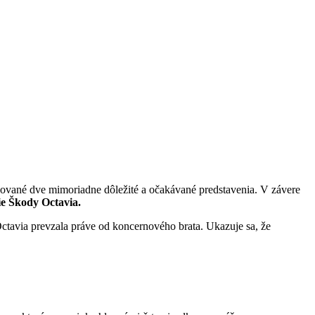
čané
Hľadať
ované dve mimoriadne dôležité a očakávané predstavenia. V závere
ie Škody Octavia.
ctavia prevzala práve od koncernového brata. Ukazuje sa, že