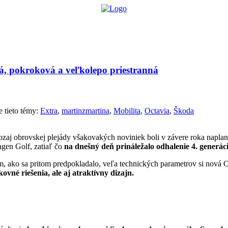
lógie
Biznis & Start-up
Auto & Mobilita
Ľudia
Zdravie
Odporú
á, pokroková a veľkolepo priestranná
 tieto témy:
Extra
,
martinzmartina
,
Mobilita
,
Octavia
,
Škoda
aj obrovskej plejády všakovakých noviniek boli v závere roka naplan
gen Golf, zatiaľ čo
na dnešný deň prináležalo odhalenie 4. generác
, ako sa pritom predpokladalo, veľa technických parametrov si nová O
ovné riešenia, ale aj atraktívny dizajn.