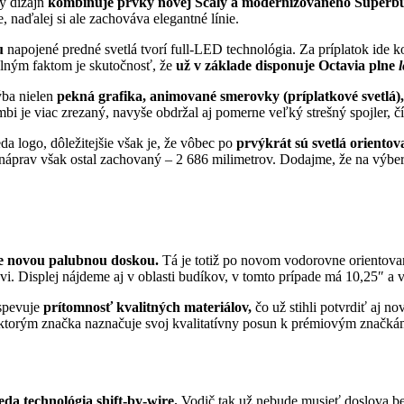
ý dizajn
kombinuje prvky novej Scaly a modernizovaného Superb
 naďalej si ale zachováva elegantné línie.
u
napojené predné svetlá tvorí full-LED technológia. Za príplatok ide k
lným faktom je skutočnosť, že
už v základe disponuje Octavia plne
ýba nielen
pekná grafika, animované smerovky (príplatkové svetlá), 
mbi je viac zrezaný, navyše obdržal aj pomerne veľký strešný spojler, čím
ieda logo, dôležitejšie však je, že vôbec po
prvýkrát sú svetlá orientov
 náprav však ostal zachovaný – 2 686 milimetrov. Dodajme, že na výb
e novou palubnou doskou.
Tá je totiž po novom vodorovne orientovaná,
ovi. Displej nájdeme aj v oblasti budíkov, v tomto prípade má 10,25″ a v
ospevuje
prítomnosť kvalitných materiálov,
čo už stihli potvrdiť aj n
 ktorým značka naznačuje svoj kvalitatívny posun k prémiovým značkám
eda technológia shift-by-wire.
Vodič tak už nebude musieť doslova b