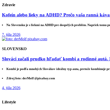
Zdravie
Kofeín alebo lieky na ADHD? Prečo vaša ranná káva
Na Slovensku je s liekmi na ADHD pre dospelých problém. Napriek tomu 
7. júla 2026
SLOVENSKO
Slováci začali prudko hľadať kombi a rodinné autá. 
Kombi je podľa mnohých Slovákov ideálny typ auta, pretože kombinuje pri
Zdroj foto: derMolf @pixabay.com
4. júla 2026
Lifestyle