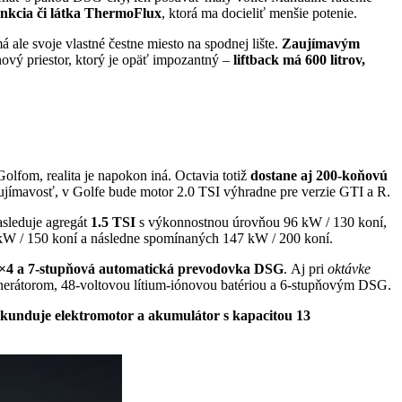
nkcia či látka ThermoFlux
, ktorá ma docieliť menšie potenie.
á ale svoje vlastné čestne miesto na spodnej lište.
Zaujímavým
vý priestor, ktorý je opäť impozantný –
liftback má 600 litrov,
olfom, realita je napokon iná. Octavia totiž
dostane aj 200-koňovú
mavosť, v Golfe bude motor 2.0 TSI výhradne pre verzie GTI a R.
sleduje agregát
1.5 TSI
s výkonnostnou úrovňou 96 kW / 130 koní,
 kW / 150 koní a následne spomínaných 147 kW / 200 koní.
×4 a 7-stupňová automatická prevodovka DSG
. Aj pri
oktávke
generátorom, 48-voltovou lítium-iónovou batériou a 6-stupňovým DSG.
sekunduje elektromotor a akumulátor s kapacitou 13