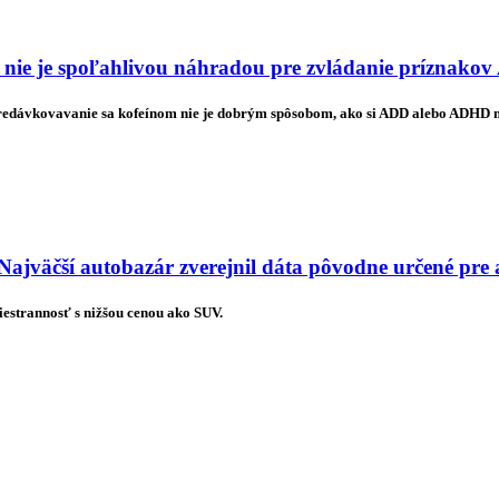
 nie je spoľahlivou náhradou pre zvládanie príznak
predávkovavanie sa kofeínom nie je dobrým spôsobom, ako si ADD alebo ADHD
Najväčší autobazár zverejnil dáta pôvodne určené pre
estrannosť s nižšou cenou ako SUV.