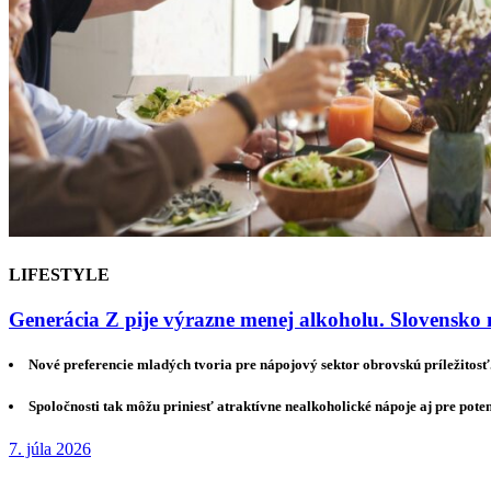
LIFESTYLE
Generácia Z pije výrazne menej alkoholu. Slovensko 
Nové preferencie mladých tvoria pre nápojový sektor obrovskú príležitosť
Spoločnosti tak môžu priniesť atraktívne nealkoholické nápoje aj pre pote
7. júla 2026