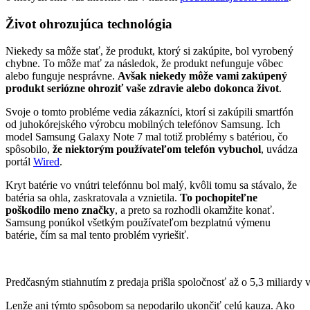
Život ohrozujúca technológia
Niekedy sa môže stať, že produkt, ktorý si zakúpite, bol vyrobený
chybne. To môže mať za následok, že produkt nefunguje vôbec
alebo funguje nesprávne.
Avšak niekedy môže vami zakúpený
produkt seriózne ohroziť vaše zdravie alebo dokonca život
.
Svoje o tomto probléme vedia zákazníci, ktorí si zakúpili smartfón
od juhokórejského výrobcu mobilných telefónov Samsung. Ich
model Samsung Galaxy Note 7 mal totiž problémy s batériou, čo
spôsobilo,
že niektorým používateľom telefón vybuchol
, uvádza
portál
Wired
.
Kryt batérie vo vnútri telefónnu bol malý, kvôli tomu sa stávalo, že
batéria sa ohla, zaskratovala a vznietila.
To pochopiteľne
poškodilo meno značky
, a preto sa rozhodli okamžite konať.
Samsung ponúkol všetkým používateľom bezplatnú výmenu
batérie, čím sa mal tento problém vyriešiť.
Predčasným stiahnutím z predaja prišla spoločnosť až o 5,3 miliard
Lenže ani týmto spôsobom sa nepodarilo ukončiť celú kauza. Ako