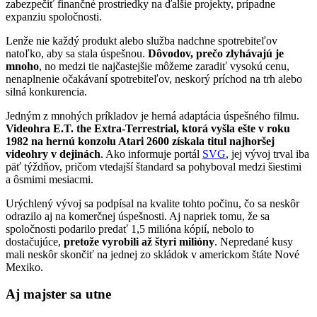
zabezpečiť finančné prostriedky na ďalšie projekty, prípadne
expanziu spoločnosti.
Lenže nie každý produkt alebo služba nadchne spotrebiteľov
natoľko, aby sa stala úspešnou.
Dôvodov, prečo zlyhávajú je
mnoho
, no medzi tie najčastejšie môžeme zaradiť vysokú cenu,
nenaplnenie očakávaní spotrebiteľov, neskorý príchod na trh alebo
silná konkurencia.
Jedným z mnohých príkladov je herná adaptácia úspešného filmu.
Videohra E.T. the Extra-Terrestrial, ktorá vyšla ešte v roku
1982 na hernú konzolu Atari 2600 získala titul najhoršej
videohry v dejinách
. Ako informuje portál
SVG
, jej vývoj trval iba
päť týždňov, pričom vtedajší štandard sa pohyboval medzi šiestimi
a ôsmimi mesiacmi.
Urýchlený vývoj sa podpísal na kvalite tohto počinu, čo sa neskôr
odrazilo aj na komerčnej úspešnosti. Aj napriek tomu, že sa
spoločnosti podarilo predať 1,5 milióna kópií, nebolo to
dostačujúce,
pretože vyrobili až štyri milióny
. Nepredané kusy
mali neskôr skončiť na jednej zo skládok v americkom štáte Nové
Mexiko.
Aj majster sa utne