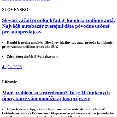
SLOVENSKO
Slováci začali prudko hľadať kombi a rodinné autá.
Najväčší autobazár zverejnil dáta pôvodne určené
pre autopredajcov
Kombi je podľa mnohých Slovákov ideálny typ auta, pretože kombinuje
priestrannosť s nižšou cenou ako SUV.
Zdroj foto: derMolf @pixabay.com
4. júla 2026
Lifestyle
Máte problém so sústredením? Tu je 11 funkčných
tipov, ktoré vám pomôžu aj bez prípravy
Objavte účinné tipy, ako si zlepšiť mentálne sústredenie a zvládnuť
každodenné výzvy s ľahkosťou. Od správneho plánovania až po jednoduché