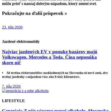
môžu prísť s naozaj dobrým nápadom, ktorý zmení svet
.
Pokračujte na ďalší príspevok »
23. júla 2026
Jazdené elektromobily
Najviac jazdených EV v ponuke bazárov majú
Volkswagen, Mercedes a Tesla. Čína neponúka
skoro nič
Až tretina elektromobilov naskladnených na Slovensku sú nové autá, dve
tretiny jazdenky s nájazdom viac ako 6-tisíc kilometrov.
7. júla 2026
LIFESTYLE
Generácia Z pije výrazne menej alkoholu. Slovensko