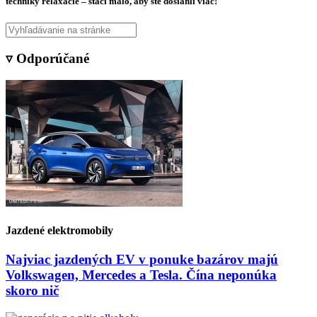
techniky relaxácie – stačí málo, aby ste dosiahli viac!
▿ Odporúčané
Jazdené elektromobily
Najviac jazdených EV v ponuke bazárov majú
Volkswagen, Mercedes a Tesla. Čína neponúka
skoro nič