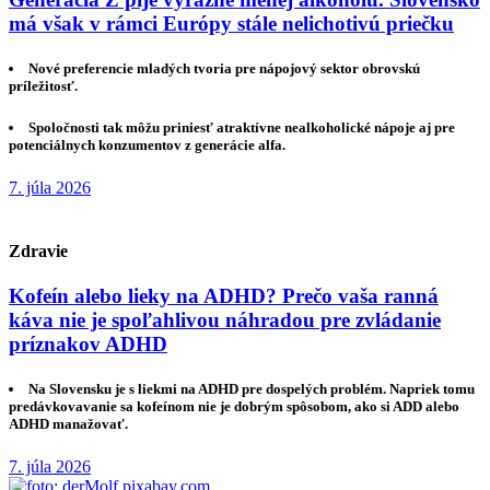
má však v rámci Európy stále nelichotivú priečku
Nové preferencie mladých tvoria pre nápojový sektor obrovskú
príležitosť.
Spoločnosti tak môžu priniesť atraktívne nealkoholické nápoje aj pre
potenciálnych konzumentov z generácie alfa.
7. júla 2026
Zdravie
Kofeín alebo lieky na ADHD? Prečo vaša ranná
káva nie je spoľahlivou náhradou pre zvládanie
príznakov ADHD
Na Slovensku je s liekmi na ADHD pre dospelých problém. Napriek tomu
predávkovavanie sa kofeínom nie je dobrým spôsobom, ako si ADD alebo
ADHD manažovať.
7. júla 2026