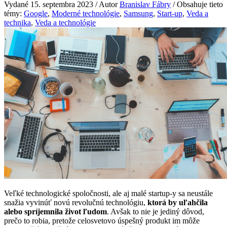
Vydané 15. septembra 2023 / Autor
Branislav Fábry
/ Obsahuje tieto
témy:
Google
,
Moderné technológie
,
Samsung
,
Start-up
,
Veda a
technika
,
Veda a technológie
Veľké technologické spoločnosti, ale aj malé startup-y sa neustále
snažia vyvinúť novú revolučnú technológiu,
ktorá by uľahčila
alebo spríjemnila život ľudom
. Avšak to nie je jediný dôvod,
prečo to robia, pretože celosvetovo úspešný produkt im môže