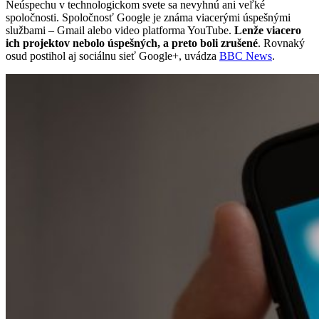
Neúspechu v technologickom svete sa nevyhnú ani veľké
spoločnosti. Spoločnosť Google je známa viacerými úspešnými
službami – Gmail alebo video platforma YouTube.
Lenže viacero
ich projektov nebolo úspešných, a preto boli zrušené
. Rovnaký
osud postihol aj sociálnu sieť Google+, uvádza
BBC News
.