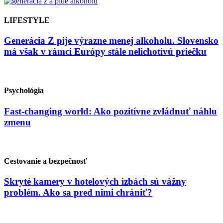
LIFESTYLE
Generácia Z pije výrazne menej alkoholu. Slovensko
má však v rámci Európy stále nelichotivú priečku
Psychológia
Fast-changing world: Ako pozitívne zvládnuť náhlu
zmenu
Cestovanie a bezpečnosť
Skryté kamery v hotelových izbách sú vážny
problém. Ako sa pred nimi chrániť?