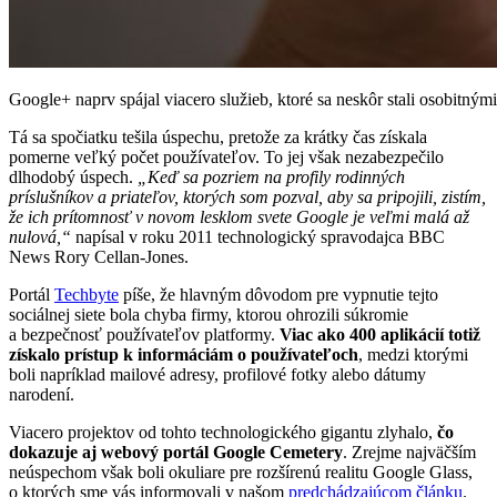
Google+ naprv spájal viacero služieb, ktoré sa neskôr stali osobitný
Tá sa spočiatku tešila úspechu, pretože za krátky čas získala
pomerne veľký počet používateľov. To jej však nezabezpečilo
dlhodobý úspech.
„Keď sa pozriem na profily rodinných
príslušníkov a priateľov, ktorých som pozval, aby sa pripojili, zistím,
že ich prítomnosť v novom lesklom svete Google je veľmi malá až
nulová,“
napísal v roku 2011 technologický spravodajca BBC
News Rory Cellan-Jones.
Portál
Techbyte
píše, že hlavným dôvodom pre vypnutie tejto
sociálnej siete bola chyba firmy, ktorou ohrozili súkromie
a bezpečnosť používateľov platformy.
Viac ako 400 aplikácií totiž
získalo prístup k informáciám o používateľoch
, medzi ktorými
boli napríklad mailové adresy, profilové fotky alebo dátumy
narodení.
Viacero projektov od tohto technologického gigantu zlyhalo,
čo
dokazuje aj webový portál Google Cemetery
. Zrejme najväčším
neúspechom však boli okuliare pre rozšírenú realitu Google Glass,
o ktorých sme vás informovali v našom
predchádzajúcom článku
.