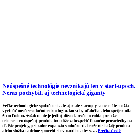
Neúspešné technológie nevznikajú len v start-upoch.
Neraz pochybili aj technologickí giganty
Veľké technologické spoločnosti, ale aj malé startup-y sa neustále snažia
vyvinúť novú revolučnú technológiu, ktorá by uľahčila alebo spríjemnila
život ľudom. Avšak to nie je jediný dôvod, prečo to robia, pretože
celosvetovo úspešný produkt im môže zabezpečiť finančné prostriedky na
ďalšie projekty, prípadne expanziu spoločnosti. Lenže nie každý produkt
alebo služba nadchne spotrebiteľov natoľko, aby sa…
Prečítať celé