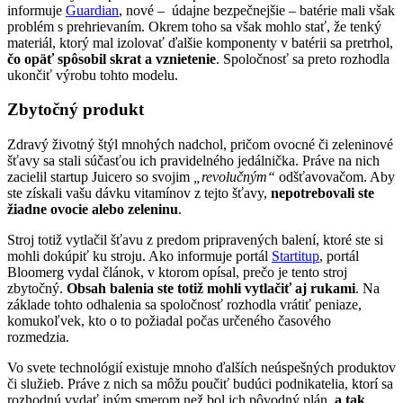
informuje
Guardian
, nové – údajne bezpečnejšie – batérie mali však
problém s prehrievaním. Okrem toho sa však mohlo stať, že tenký
materiál, ktorý mal izolovať ďalšie komponenty v batérii sa pretrhol,
čo opäť spôsobil skrat a vznietenie
. Spoločnosť sa preto rozhodla
ukončiť výrobu tohto modelu.
Zbytočný produkt
Zdravý životný štýl mnohých nadchol, pričom ovocné či zeleninové
šťavy sa stali súčasťou ich pravidelného jedálnička. Práve na nich
zacielil startup Juicero so svojim
„revolučným“
odšťavovačom. Aby
ste získali vašu dávku vitamínov z tejto šťavy,
nepotrebovali ste
žiadne ovocie alebo zeleninu
.
Stroj totiž vytlačil šťavu z predom pripravených balení, ktoré ste si
mohli dokúpiť ku stroju. Ako informuje portál
Startitup
, portál
Bloomerg vydal článok, v ktorom opísal, prečo je tento stroj
zbytočný.
Obsah balenia ste totiž mohli vytlačiť aj rukami
. Na
základe tohto odhalenia sa spoločnosť rozhodla vrátiť peniaze,
komukoľvek, kto o to požiadal počas určeného časového
rozmedzia.
Vo svete technológií existuje mnoho ďalších neúspešných produktov
či služieb. Práve z nich sa môžu poučiť budúci podnikatelia, ktorí sa
rozhodnú vydať iným smerom než bol ich pôvodný plán,
a tak