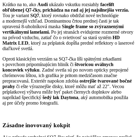
Krátko na to, ako
Audi
ukázalo vskutku rozsiahly
facelift
obľúbenej Q7-čky, prichádza na rad aj jej najsilnejšia verzia.
Tou je variant
SQ7
, ktorý rovnako obdržal nové technológie
a modernejší vzhľad. Dominantnou črtou prednej časti je tak
upravená 8-uholníková maska
Single frame so zvýraznenými
vertikálnymi lamelami.
Po jej stranách evidujeme rozmerné otvory
na prívod vzduchu, zatiaľ čo o svietivosť sa stará systém
HD
Matrix LED
, ktorý za príplatok dopĺňa predné reflektory o laserové
diaľkové svetlá.
Oproti klasickým verziám sa SQ7-čka líši spätnými zrkadlami
s povrchom pripomínajúcim hliník či
štvoricou oválnych
koncoviek výfuku
. Zadné svetla sú po novom opticky prepojené
chrómovou lištou, ich grafika je pritom medzičasom značne
prepracovaná. Exteriér napokon zdobia
ostrejšie tvarované bočné
prahy
či ešte výraznejšie disky, ktoré môžu mať až 22″. Vecou
príplatkovej výbavu môže byť paket čiernych doplnkov alebo
napríklad špecifický
šedý lak Daytona
, aký automobilka použila
aj pre účely promo fotografii.
Zásadne inovovaný kokpit