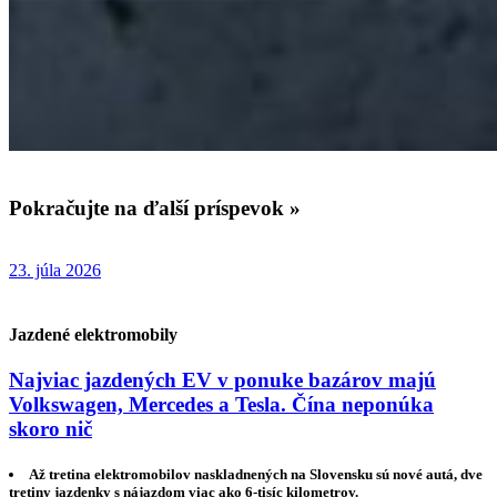
Pokračujte na ďalší príspevok »
23. júla 2026
Jazdené elektromobily
Najviac jazdených EV v ponuke bazárov majú
Volkswagen, Mercedes a Tesla. Čína neponúka
skoro nič
Až tretina elektromobilov naskladnených na Slovensku sú nové autá, dve
tretiny jazdenky s nájazdom viac ako 6-tisíc kilometrov.