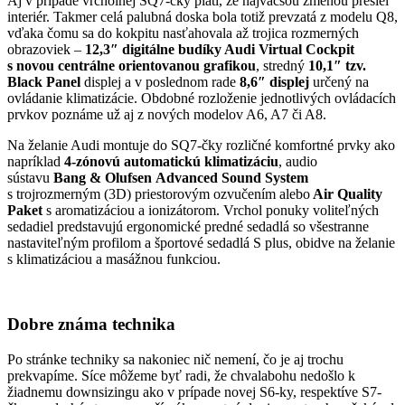
Aj v prípade vrcholnej SQ7-čky platí, že najväčšou zmenou prešiel
interiér. Takmer celá palubná doska bola totiž prevzatá z modelu Q8,
vďaka čomu sa do kokpitu nasťahovala až trojica rozmerných
obrazoviek –
12,3″ digitálne budíky Audi Virtual Cockpit
s novou centrálne orientovanou grafikou
, stredný
10,1″ tzv.
Black Panel
displej a v poslednom rade
8,6″ displej
určený na
ovládanie klimatizácie. Obdobné rozloženie jednotlivých ovládacích
prvkov poznáme už aj z nových modelov A6, A7 či A8.
Na želanie Audi montuje do SQ7-čky rozličné komfortné prvky ako
napríklad
4-zónovú automatickú klimatizáciu
, audio
sústavu
Bang & Olufsen
Advanced Sound System
s trojrozmerným (3D) priestorovým ozvučením alebo
Air Quality
Paket
s aromatizáciou a ionizátorom. Vrchol ponuky voliteľných
sedadiel predstavujú ergonomické predné sedadlá so všestranne
nastaviteľným profilom a športové sedadlá S plus, obidve na želanie
s klimatizáciou a masážnou funkciou.
Dobre známa technika
Po stránke techniky sa nakoniec nič nemení, čo je aj trochu
prekvapíme. Síce môžeme byť radi, že chvalabohu nedošlo k
žiadnemu downsizingu ako v prípade novej S6-ky, respektíve S7-