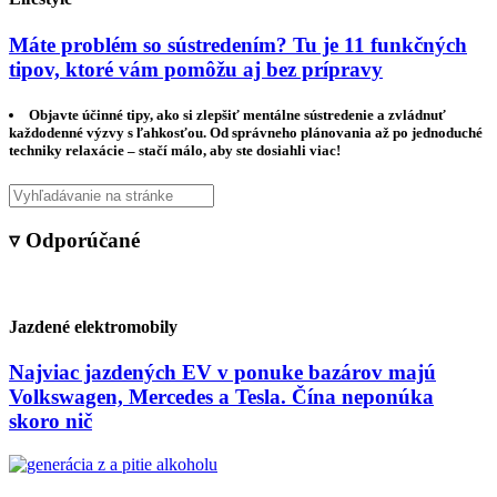
Máte problém so sústredením? Tu je 11 funkčných
tipov, ktoré vám pomôžu aj bez prípravy
Objavte účinné tipy, ako si zlepšiť mentálne sústredenie a zvládnuť
každodenné výzvy s ľahkosťou. Od správneho plánovania až po jednoduché
techniky relaxácie – stačí málo, aby ste dosiahli viac!
▿ Odporúčané
Jazdené elektromobily
Najviac jazdených EV v ponuke bazárov majú
Volkswagen, Mercedes a Tesla. Čína neponúka
skoro nič