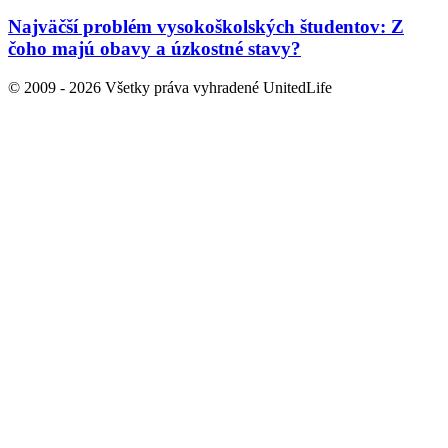
Najväčší problém vysokoškolských študentov: Z
čoho majú obavy a úzkostné stavy?
© 2009 - 2026 Všetky práva vyhradené UnitedLife