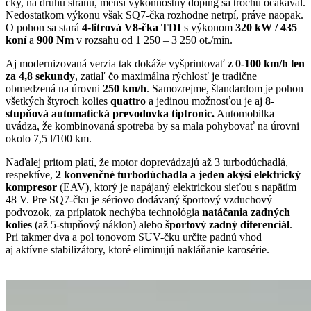
čky, na druhú stranu, menší výkonnostný doping sa trochu očakával.
Nedostatkom výkonu však SQ7-čka rozhodne netrpí, práve naopak.
O pohon sa stará
4-litrová V8-čka TDI
s výkonom
320 kW / 435
koní
a
900 Nm
v rozsahu od 1 250 – 3 250 ot./min.
Aj modernizovaná verzia tak dokáže vyšprintovať
z 0-100 km/h len
za 4,8 sekundy
, zatiaľ čo maximálna rýchlosť je tradične
obmedzená na úrovni
250 km/h
. Samozrejme, štandardom je pohon
všetkých štyroch kolies
quattro
a jedinou možnosťou je aj
8-
stupňová automatická prevodovka tiptronic.
Automobilka
uvádza, že kombinovaná spotreba by sa mala pohybovať na úrovni
okolo 7,5 l/100 km.
Naďalej pritom platí, že motor doprevádzajú až 3 turbodúchadlá,
respektíve,
2 konvenčné turbodúchadla a jeden akýsi elektrický
kompresor
(EAV), ktorý je napájaný elektrickou sieťou s napätím
48 V. Pre SQ7-čku je sériovo dodávaný športový vzduchový
podvozok, za príplatok nechýba technológia
natáčania zadných
kolies
(až 5-stupňový náklon) alebo
športový zadný diferenciál
.
Pri takmer dva a pol tonovom SUV-čku určite padnú vhod
aj aktívne stabilizátory, ktoré eliminujú nakláňanie karosérie.