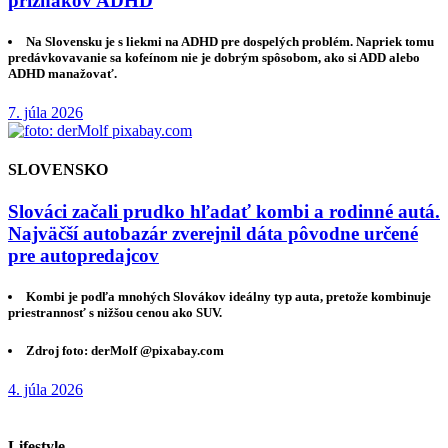
príznakov ADHD
Na Slovensku je s liekmi na ADHD pre dospelých problém. Napriek tomu
predávkovavanie sa kofeínom nie je dobrým spôsobom, ako si ADD alebo
ADHD manažovať.
7. júla 2026
SLOVENSKO
Slováci začali prudko hľadať kombi a rodinné autá.
Najväčší autobazár zverejnil dáta pôvodne určené
pre autopredajcov
Kombi je podľa mnohých Slovákov ideálny typ auta, pretože kombinuje
priestrannosť s nižšou cenou ako SUV.
Zdroj foto: derMolf @pixabay.com
4. júla 2026
Lifestyle