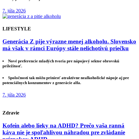
7. júla 2026
LIFESTYLE
Generácia Z pije výrazne menej alkoholu. Slovensko
má však v rámci Európy stále nelichotivú priečku
Nové preferencie mladých tvoria pre nápojový sektor obrovskú
príležitosť.
Spoločnosti tak môžu priniesť atraktívne nealkoholické nápoje aj pre
potenciálnych konzumentov z generácie alfa.
7. júla 2026
Zdravie
Kofeín alebo lieky na ADHD? Prečo vaša ranná
káva nie je spoľahlivou náhradou pre zvládanie