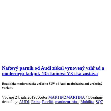
Naftový parník od Audi získal vynovený vzhľad a
modernejší kokpit. 435-koňová V8-čka zostáva
Rozsiahla modernizácia veľkého SUV od Audi neobchádza ani vrcholný
variant.
Vydané 24. júla 2019 / Autor
MARTINZMARTINA
/ Obsahuje
tieto témy:
AUDI
,
Extra
,
Facelift
,
martinzmartina
,
Mobilita
,
SQ7