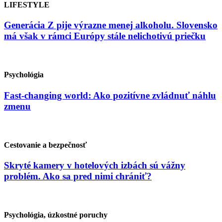
LIFESTYLE
Generácia Z pije výrazne menej alkoholu. Slovensko
má však v rámci Európy stále nelichotivú priečku
Psychológia
Fast-changing world: Ako pozitívne zvládnuť náhlu
zmenu
Cestovanie a bezpečnosť
Skryté kamery v hotelových izbách sú vážny
problém. Ako sa pred nimi chrániť?
Psychológia, úzkostné poruchy