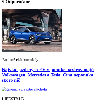
▿ Odporúčané
Jazdené elektromobily
Najviac jazdených EV v ponuke bazárov majú
Volkswagen, Mercedes a Tesla. Čína neponúka
skoro nič
LIFESTYLE