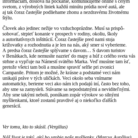
informáciám, doslova na počkanie, komunikujeme online s celým
svetom, z výrobných liniek každú minútu prúdia nové autá, ale
aj tak čoraz častejšie podliehame zhonu a nezdravému životnému
štýlu.
Človek ako jedinec nežije vo vzduchoprázdne. Musí sa prispô­
sobovať, strpieť konanie v prospech v rodiny, okoliu, školy
a autoritatívnych inštitúcií. Čoraz častejšie pred nami stoja
križovatky a rozhodnutia a je len na nás, aký smer si vyberieme.
A predsa čoraz častejšie splývame s davom… S davom turistov
v Benátkach, kde nemusíte nazrieť do mapy a húf z celého sveta vás
strhne a vypľuje na Námestí svätého Marka. Veď musíme tam ísť,
pretože všetci tam boli a musíme spraviť selfie pri zvonici
Campanile. Pritom je možné, že krásne a podstatné veci nám
unikajú práve v tých uličkách. Veci okolo seba vnímame
automaticky, berieme veci ako nám ich podajú iní, často bez toho,
aby sme sa zamysleli. Stávame sa nepodstatnými a neviditeľnými.
Aby sme takými neboli, ponúkam zopár výrokov so silnými
myšlienkami, ktoré zostanú pravdivé aj o niekoľko ďalších
generácií.
Ver tomu, kto to skúsil. (Vergilius)
Náš život je taký, aký ho urobia naše myšlienky. (Marcus
Aurélius)