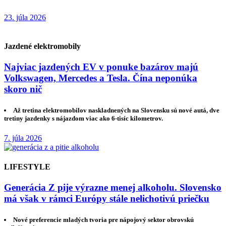
23. júla 2026
Jazdené elektromobily
Najviac jazdených EV v ponuke bazárov majú
Volkswagen, Mercedes a Tesla. Čína neponúka
skoro nič
Až tretina elektromobilov naskladnených na Slovensku sú nové autá, dve
tretiny jazdenky s nájazdom viac ako 6-tisíc kilometrov.
7. júla 2026
LIFESTYLE
Generácia Z pije výrazne menej alkoholu. Slovensko
má však v rámci Európy stále nelichotivú priečku
Nové preferencie mladých tvoria pre nápojový sektor obrovskú