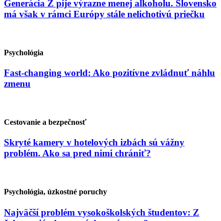
Generácia Z pije výrazne menej alkoholu. Slovensko
má však v rámci Európy stále nelichotivú priečku
Psychológia
Fast-changing world: Ako pozitívne zvládnuť náhlu
zmenu
Cestovanie a bezpečnosť
Skryté kamery v hotelových izbách sú vážny
problém. Ako sa pred nimi chrániť?
Psychológia, úzkostné poruchy
Najväčší problém vysokoškolských študentov: Z