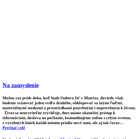
Na zamyslenie
Možno raz príde doba, keď bude ľudstvo žiť v Matrixe, dovtedy však
budeme existovať jeden vedľa druhého, obklopovať sa inými ľuďmi,
materiálnymi statkami a prostriedkami potrebnými i nepotrebným k životu.
Život sa neuveriteľne zrýchľuje, dnes máme okamžitý prístup k
informáciám, doslova na počkanie, komunikujeme online s celým svetom,
z výrobných liniek každú minútu prúdia nové autá, ale aj tak čoraz…
Prečítať celé