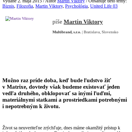
Vydané 2. mája 2015 / Autor
Martin Viktory
/ Obsahuje tieto témy:
Biznis
,
Filozofia
,
Martin Viktory
,
Psychológia
,
United Life 03
Martin Viktory
Multibrand, s.r.o.
| Bratislava, Slovensko
Možno raz príde doba, keď bude ľudstvo žiť
v Matrixe, dovtedy však budeme existovať jeden
vedľa druhého, obklopovať sa inými ľuďmi,
materiálnymi statkami a prostriedkami potrebnými
i nepotrebným k životu.
Život sa neuveriteľne zrýchľuje, dnes máme okamžitý prístup k