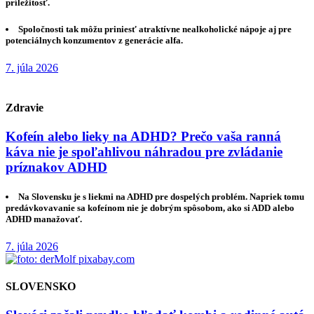
príležitosť.
Spoločnosti tak môžu priniesť atraktívne nealkoholické nápoje aj pre
potenciálnych konzumentov z generácie alfa.
7. júla 2026
Zdravie
Kofeín alebo lieky na ADHD? Prečo vaša ranná
káva nie je spoľahlivou náhradou pre zvládanie
príznakov ADHD
Na Slovensku je s liekmi na ADHD pre dospelých problém. Napriek tomu
predávkovavanie sa kofeínom nie je dobrým spôsobom, ako si ADD alebo
ADHD manažovať.
7. júla 2026
SLOVENSKO