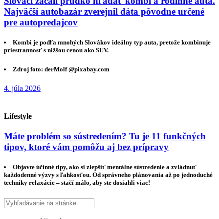
Slováci začali prudko hľadať kombi a rodinné autá.
Najväčší autobazár zverejnil dáta pôvodne určené
pre autopredajcov
Kombi je podľa mnohých Slovákov ideálny typ auta, pretože kombinuje
priestrannosť s nižšou cenou ako SUV.
Zdroj foto: derMolf @pixabay.com
4. júla 2026
Lifestyle
Máte problém so sústredením? Tu je 11 funkčných
tipov, ktoré vám pomôžu aj bez prípravy
Objavte účinné tipy, ako si zlepšiť mentálne sústredenie a zvládnuť
každodenné výzvy s ľahkosťou. Od správneho plánovania až po jednoduché
techniky relaxácie – stačí málo, aby ste dosiahli viac!