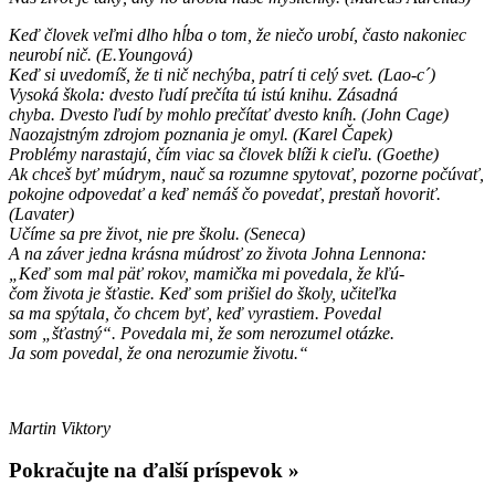
Keď človek veľmi dlho hĺba o tom, že niečo urobí, často
nakoniec
neurobí nič. (E.Youngová)
Keď si uvedomíš, že ti nič nechýba, patrí ti celý svet. (Lao-c´)
Vysoká škola: dvesto ľudí prečíta tú istú knihu. Zásadná
chyba.
Dvesto ľudí by mohlo prečítať dvesto kníh. (John Cage)
Naozajstným zdrojom poznania je omyl. (Karel Čapek)
Problémy narastajú, čím viac sa človek blíži k cieľu. (Goethe)
Ak chceš byť múdrym, nauč sa rozumne spytovať, pozorne
počúvať,
pokojne odpovedať a keď nemáš čo povedať,
prestaň hovoriť.
(Lavater)
Učíme sa pre život, nie pre školu. (Seneca)
A na záver jedna krásna múdrosť zo života Johna Lennona:
„Keď som mal päť rokov, mamička mi povedala, že kľú-
čom života je šťastie. Keď som prišiel do školy, učiteľka
sa ma spýtala, čo chcem byť, keď vyrastiem. Povedal
som „šťastný“. Povedala mi, že som nerozumel otázke.
Ja som povedal, že ona nerozumie životu.“
Martin Viktory
Pokračujte na ďalší príspevok »