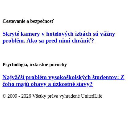
Cestovanie a bezpečnosť
Skryté kamery v hotelových izbách sú vážny
problém. Ako sa pred nimi chrániť?
Psychológia, úzkostné poruchy
Najväčší problém vysokoškolských študentov: Z
čoho majú obavy a úzkostné stavy?
© 2009 - 2026 Všetky práva vyhradené UnitedLife