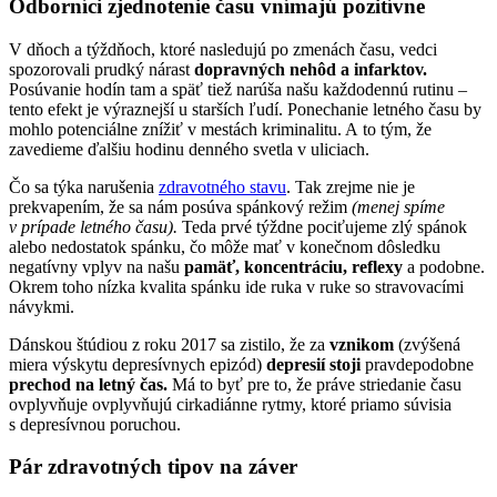
Odborníci zjednotenie času vnímajú pozitívne
V dňoch a týždňoch, ktoré nasledujú po zmenách času, vedci
spozorovali prudký nárast
dopravných nehôd a infarktov.
Posúvanie hodín tam a späť tiež narúša našu každodennú rutinu –
tento efekt je výraznejší u starších ľudí. Ponechanie letného času by
mohlo potenciálne znížiť v mestách kriminalitu. A to tým, že
zavedieme ďalšiu hodinu denného svetla v uliciach.
Čo sa týka narušenia
zdravotného stavu
. Tak zrejme nie je
prekvapením, že sa nám posúva spánkový režim
(menej spíme
v prípade letného času).
Teda prvé týždne pociťujeme zlý spánok
alebo nedostatok spánku, čo môže mať v konečnom dôsledku
negatívny vplyv na našu
pamäť, koncentráciu, reflexy
a podobne.
Okrem toho nízka kvalita spánku ide ruka v ruke so stravovacími
návykmi.
Dánskou štúdiou z roku 2017 sa zistilo, že za
vznikom
(zvýšená
miera výskytu depresívnych epizód)
depresií stoji
pravdepodobne
prechod na letný čas.
Má to byť pre to, že práve striedanie času
ovplyvňuje ovplyvňujú cirkadiánne rytmy, ktoré priamo súvisia
s depresívnou poruchou.
Pár zdravotných tipov na záver