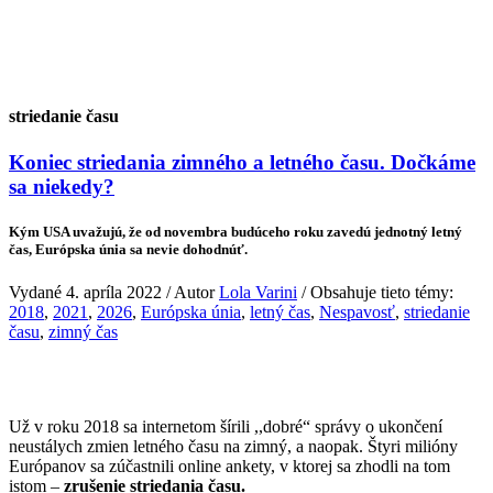
striedanie času
Koniec striedania zimného a letného času. Dočkáme
sa niekedy?
Kým USA uvažujú, že od novembra budúceho roku zavedú jednotný letný
čas, Európska únia sa nevie dohodnúť.
Vydané 4. apríla 2022 / Autor
Lola Varini
/ Obsahuje tieto témy:
2018
,
2021
,
2026
,
Európska únia
,
letný čas
,
Nespavosť
,
striedanie
času
,
zimný čas
Už v roku 2018 sa internetom šírili ,,dobré“ správy o ukončení
neustálych zmien letného času na zimný, a naopak. Štyri milióny
Európanov sa zúčastnili online ankety, v ktorej sa zhodli na tom
istom –
zrušenie striedania času.