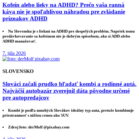
Kofeín alebo lieky na ADHD? Prečo vaša ranná
káva nie je spoľahlivou náhradou pre zvládanie
príznakov ADHD
Na Slovensku je s liekmi na ADHD pre dospelých problém. Napriek tomu
predávkovavanie sa kofeínom nie je dobrým spôsobom, ako si ADD alebo
ADHD manažovať.
7. júla 2026
SLOVENSKO
Slováci začali prudko hľadať kombi a rodinné autá.
Najväčší autobazár zverejnil dáta pôvodne určené
pre autopredajcov
Kombi je podľa mnohých Slovákov ideálny typ auta, pretože kombinuje
priestrannosť s nižšou cenou ako SUV.
Zdroj foto: derMolf @pixabay.com