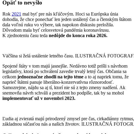
Opäť to nevyšlo
Rok
2021
mal byť pre nás kľúčovým. Hoci sa Európska únia
dohodla, že chce ponechať len jeden ustálený čas a členským štátom
dala voľnú ruku vo výbere, tak napokon diskusiu preložila.
Dôvodom mala byť celosvetová pandémia koronavírusu.
K zjednoteniu času teda
nedôjde do konca roka 2026.
Väčšina si želá ustálenie letného času. ILUSTRAČNÁ FOTOGRA
Spojené štáty v tom majú jasnejšie. Nedávno totiž prišli s návrhom
legislatívy, ktorá po schválení zavedie trvalý letný čas. Občania sa
celkom
jednoznačne zhodli na tejto téme
a to aj napriek tomu, že
naprieč štátmi panuje liberálno-konzervatívna rôznorodosť.
Samozrejme, nájdu sa aj tí, ktorí nie sú z tejto zmeny nadšení. Ak
snemovňa návrh schváli a prezident ho podpíše, tak by sa mohol
implementovať už v novembri 2023.
Ľudia aj zvieratá majú prirodzený zmysel pre čas, cirkadiánny rytmus,
základnou súčasťou nás a našich životov. ILUSTRAČNÁ FOTOG