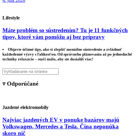
4. júla 2026
Lifestyle
Máte problém so sústredením? Tu je 11 funkčných
tipov, ktoré vám pomôžu aj bez prípravy
Objavte účinné tipy, ako si zlepšiť mentálne sústredenie a zvládnuť
každodenné výzvy s ľahkosťou. Od správneho plánovania až po jednoduché
techniky relaxácie – stačí málo, aby ste dosiahli viac!
▿ Odporúčané
Jazdené elektromobily
Najviac jazdených EV v ponuke bazárov majú
Volkswagen, Mercedes a Tesla. Čína neponúka
skoro nič