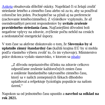
Anketa
obsahovala dôležité otázky. Napríklad či si želajú zrušiť
striedanie letného a zimného času alebo sú za to, aby sa používal
celoročne len jeden. Pochopiteľne sa pýtali aj na preferencie
(zachovanie letného/zimného). Z výsledkov vyplynulo, že až
osemdesiatštyri percent respondentov by
uvítalo zrušenie
pravidelného striedania času.
Najčastejšími dôvodmi boli
negatívne vplyvy na zdravie, zvýšenie počtu nehôd na cestách
a nedostatočné energetické úspory.
V tom čase sa aktívne diskutovalo o tom, že
Slovensko by si
uplatnilo zimný štandardný čas
(každá krajina EÚ by si mohla
podľa vlastného výberu zvoliť to, čo im vyhovuje). Ministerstvo
práce dokonca vydalo stanovisko, v ktorom sa
písalo
:
„Z dôvodu nepriaznivého účinku na zdravie celkovo
odporúčame zrušenie každoročných zmien času
a ustálenie štandardného takzvaného zimného času,
ktorý sa v našich zemepisných šírkach dlhodobo
uplatňoval a rešpektuje fyziológiu populácie na našom
území,“
Napokon sa od jednotného času upustilo a
navrhol sa odklad na
rok 2021.