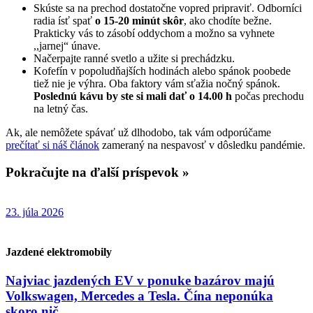
Skúste sa na prechod dostatočne vopred pripraviť. Odborníci
radia ísť spať
o 15-20 minút skôr
, ako chodíte bežne.
Prakticky vás to zásobí oddychom a možno sa vyhnete
,,jarnej“ únave.
Načerpajte ranné svetlo a užite si prechádzku.
Kofefín v popoludňajších hodinách alebo spánok poobede
tiež nie je výhra. Oba faktory vám sťažia nočný spánok.
Poslednú kávu by ste si mali dať o 14.00 h
počas prechodu
na letný čas.
Ak, ale nemôžete spávať už dlhodobo, tak vám odporúčame
prečítať si náš článok
zameraný na nespavosť v dôsledku pandémie.
Pokračujte na ďalší príspevok »
23. júla 2026
Jazdené elektromobily
Najviac jazdených EV v ponuke bazárov majú
Volkswagen, Mercedes a Tesla. Čína neponúka
skoro nič