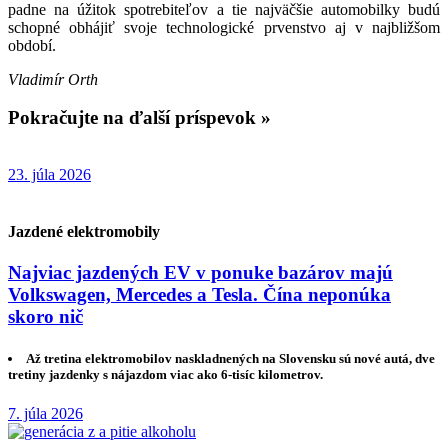
padne na úžitok spotrebiteľov a tie najväčšie automobilky budú
schopné obhájiť svoje technologické prvenstvo aj v najbližšom
období.
Vladimír Orth
Pokračujte na ďalší príspevok »
23. júla 2026
Jazdené elektromobily
Najviac jazdených EV v ponuke bazárov majú
Volkswagen, Mercedes a Tesla. Čína neponúka
skoro nič
Až tretina elektromobilov naskladnených na Slovensku sú nové autá, dve
tretiny jazdenky s nájazdom viac ako 6-tisíc kilometrov.
7. júla 2026