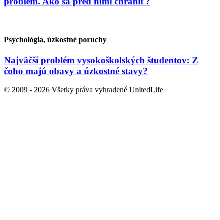
problém. Ako sa pred nimi chrániť?
Psychológia, úzkostné poruchy
Najväčší problém vysokoškolských študentov: Z
čoho majú obavy a úzkostné stavy?
© 2009 - 2026 Všetky práva vyhradené UnitedLife