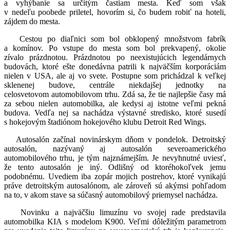
a vyhýbanie sa určitým častiam mesta. Keď som však
v nedeľu poobede priletel, hovorím si, čo budem robiť na hoteli,
zájdem do mesta.
Cestou po diaľnici som bol obklopený množstvom fabrík
a komínov. Po vstupe do mesta som bol prekvapený, okolie
zívalo prázdnotou. Prázdnotou po neexistujúcich legendárnych
budovách, ktoré ešte donedávna patrili k najväčším korporáciám
nielen v USA, ale aj vo svete. Postupne som prichádzal k veľkej
sklenenej budove, centrále niekdajšej jednotky na
celosvetovom automobilovom trhu. Zdá sa, že tie najlepšie časy má
za sebou nielen automobilka, ale kedysi aj istotne veľmi pekná
budova. Vedľa nej sa nachádza výstavné stredisko, ktoré susedí
s hokejovým štadiónom hokejového klubu Detroit Red Wings.
Autosalón začínal novinárskym dňom v pondelok. Detroitský
autosalón, nazývaný aj autosalón severoamerického
automobilového trhu, je tým najznámejším. Je nevyhnutné uviesť,
že tento autosalón je iný. Odlišný od ktoréhokoľvek jemu
podobnému. Uvediem iba zopár mojich postrehov, ktoré vynikajú
práve detroitským autosalónom, ale zároveň sú akýmsi pohľadom
na to, v akom stave sa súčasný automobilový priemysel nachádza.
Novinku a najväčšiu limuzínu vo svojej rade predstavila
automobilka KIA s modelom K900. Veľmi dôležitým parametrom