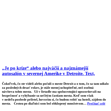
„Je po kríze“ alebo najväčší a najznámejší
autosalón v severnej Amerike v Detroite. Text,
Čokoľvek, čo ste videli alebo počuli o meste Detroit a o tom, čo sa tam udialo
za posledných desať rokov, je stále menej uchopiteľné, než osobná
návšteva tohto mesta. Už v lietadle ma spolucestujúci upozorňovali na
bezpečnosť a vyhýbanie sa určitým častiam mesta. Keď som však
v nedeľu poobede priletel, hovorím si, čo budem robiť na hoteli, zájdem do
mesta. Cestou po diaľnici som bol obklopený množstvom…
Prečítať celé