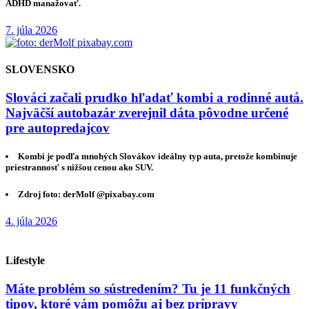
ADHD manažovať.
7. júla 2026
SLOVENSKO
Slováci začali prudko hľadať kombi a rodinné autá.
Najväčší autobazár zverejnil dáta pôvodne určené
pre autopredajcov
Kombi je podľa mnohých Slovákov ideálny typ auta, pretože kombinuje
priestrannosť s nižšou cenou ako SUV.
Zdroj foto: derMolf @pixabay.com
4. júla 2026
Lifestyle
Máte problém so sústredením? Tu je 11 funkčných
tipov, ktoré vám pomôžu aj bez prípravy