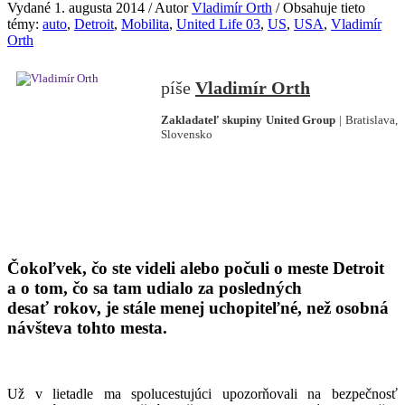
Vydané 1. augusta 2014 / Autor
Vladimír Orth
/ Obsahuje tieto
témy:
auto
,
Detroit
,
Mobilita
,
United Life 03
,
US
,
USA
,
Vladimír
Orth
Vladimír Orth
Zakladateľ skupiny United Group
| Bratislava,
Slovensko
Čokoľvek, čo ste videli alebo počuli o meste Detroit
a o tom, čo sa tam udialo za posledných
desať rokov, je stále menej uchopiteľné, než osobná
návšteva tohto mesta.
Už v lietadle ma spolucestujúci upozorňovali na bezpečnosť