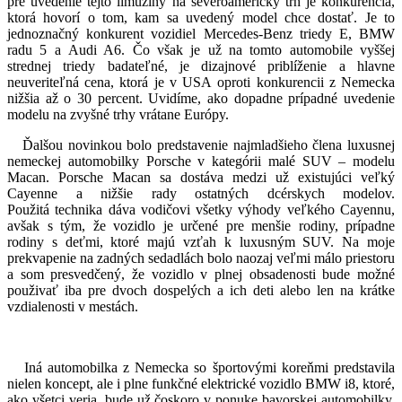
pre uvedenie tejto limuzíny na severoamerický trh je konkurencia,
ktorá hovorí o tom, kam sa uvedený model chce dostať. Je to
jednoznačný konkurent vozidiel Mercedes-Benz triedy E, BMW
radu 5 a Audi A6. Čo však je už na tomto automobile vyššej
strednej triedy badateľné, je dizajnové priblíženie a hlavne
neuveriteľná cena, ktorá je v USA oproti konkurencii z Nemecka
nižšia až o 30 percent. Uvidíme, ako dopadne prípadné uvedenie
modelu na zvyšné trhy vrátane Európy.
Ďalšou novinkou bolo predstavenie najmladšieho člena luxusnej
nemeckej automobilky Porsche v kategórii malé SUV – modelu
Macan. Porsche Macan sa dostáva medzi už existujúci veľký
Cayenne a nižšie rady ostatných dcérskych modelov.
Použitá technika dáva vodičovi všetky výhody veľkého Cayennu,
avšak s tým, že vozidlo je určené pre menšie rodiny, prípadne
rodiny s deťmi, ktoré majú vzťah k luxusným SUV. Na moje
prekvapenie na zadných sedadlách bolo naozaj veľmi málo priestoru
a som presvedčený, že vozidlo v plnej obsadenosti bude možné
použivať iba pre dvoch dospelých a ich deti alebo len na krátke
vzdialenosti v mestách.
Iná automobilka z Nemecka so športovými koreňmi predstavila
nielen koncept, ale i plne funkčné elektrické vozidlo BMW i8, ktoré,
ako všetci veria, bude už čoskoro v ponuke bavorskej automobilky,