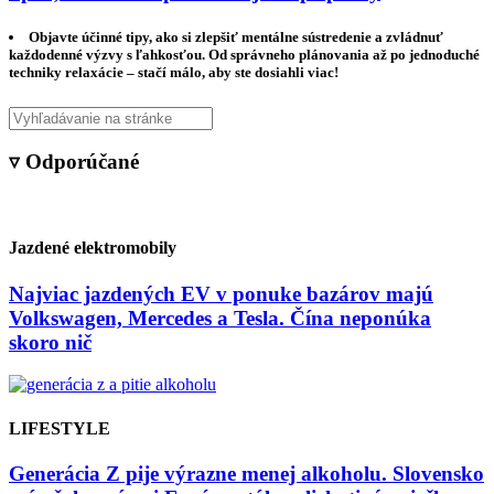
Objavte účinné tipy, ako si zlepšiť mentálne sústredenie a zvládnuť
každodenné výzvy s ľahkosťou. Od správneho plánovania až po jednoduché
techniky relaxácie – stačí málo, aby ste dosiahli viac!
▿ Odporúčané
Jazdené elektromobily
Najviac jazdených EV v ponuke bazárov majú
Volkswagen, Mercedes a Tesla. Čína neponúka
skoro nič
LIFESTYLE
Generácia Z pije výrazne menej alkoholu. Slovensko