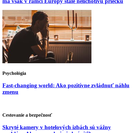
má však v rámci Európy stále nelichotivú priečku
Psychológia
Fast-changing world: Ako pozitívne zvládnuť náhlu
zmenu
Cestovanie a bezpečnosť
Skryté kamery v hotelových izbách sú vážny