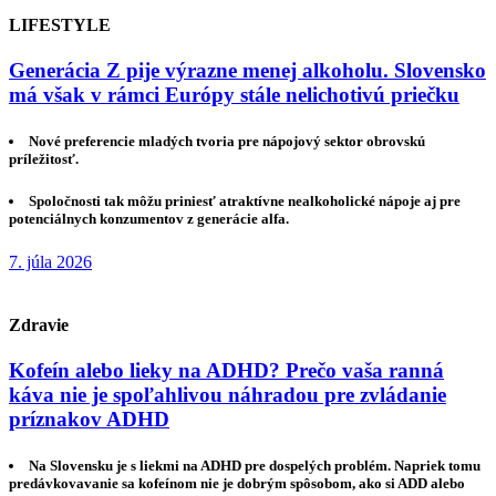
LIFESTYLE
Generácia Z pije výrazne menej alkoholu. Slovensko
má však v rámci Európy stále nelichotivú priečku
Nové preferencie mladých tvoria pre nápojový sektor obrovskú
príležitosť.
Spoločnosti tak môžu priniesť atraktívne nealkoholické nápoje aj pre
potenciálnych konzumentov z generácie alfa.
7. júla 2026
Zdravie
Kofeín alebo lieky na ADHD? Prečo vaša ranná
káva nie je spoľahlivou náhradou pre zvládanie
príznakov ADHD
Na Slovensku je s liekmi na ADHD pre dospelých problém. Napriek tomu
predávkovavanie sa kofeínom nie je dobrým spôsobom, ako si ADD alebo