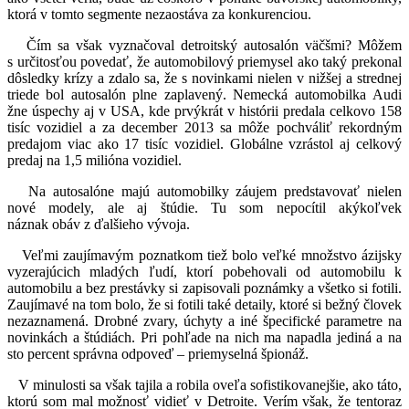
ktorá v tomto segmente nezaostáva za konkurenciou.
Čím sa však vyznačoval detroitský autosalón väčšmi? Môžem
s určitosťou povedať, že automobilový priemysel ako taký prekonal
dôsledky krízy a zdalo sa, že s novinkami nielen v nižšej a strednej
triede bol autosalón plne zaplavený. Nemecká automobilka Audi
žne úspechy aj v USA, kde prvýkrát v histórii predala celkovo 158
tisíc vozidiel a za december 2013 sa môže pochváliť rekordným
predajom viac ako 17 tisíc vozidiel. Globálne vzrástol aj celkový
predaj na 1,5 milióna vozidiel.
Na autosalóne majú automobilky záujem predstavovať nielen
nové modely, ale aj štúdie. Tu som nepocítil akýkoľvek
náznak obáv z ďalšieho vývoja.
Veľmi zaujímavým poznatkom tiež bolo veľké množstvo ázijsky
vyzerajúcich mladých ľudí, ktorí pobehovali od automobilu k
automobilu a bez prestávky si zapisovali poznámky a všetko si fotili.
Zaujímavé na tom bolo, že si fotili také detaily, ktoré si bežný človek
nezaznamená. Drobné zvary, úchyty a iné špecifické parametre na
novinkách a štúdiách. Pri pohľade na nich ma napadla jediná a na
sto percent správna odpoveď – priemyselná špionáž.
V minulosti sa však tajila a robila oveľa sofistikovanejšie, ako táto,
ktorú som mal možnosť vidieť v Detroite. Verím však, že tentoraz