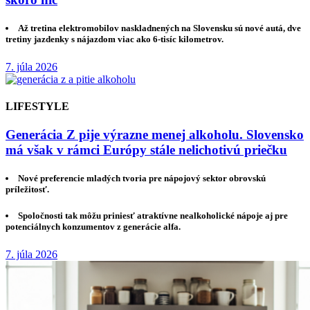
Až tretina elektromobilov naskladnených na Slovensku sú nové autá, dve
tretiny jazdenky s nájazdom viac ako 6-tisíc kilometrov.
7. júla 2026
LIFESTYLE
Generácia Z pije výrazne menej alkoholu. Slovensko
má však v rámci Európy stále nelichotivú priečku
Nové preferencie mladých tvoria pre nápojový sektor obrovskú
príležitosť.
Spoločnosti tak môžu priniesť atraktívne nealkoholické nápoje aj pre
potenciálnych konzumentov z generácie alfa.
7. júla 2026