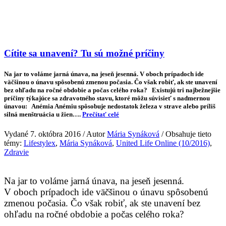
Cítite sa unavení? Tu sú možné príčiny
Na jar to voláme jarná únava, na jeseň jesenná. V oboch prípadoch ide
väčšinou o únavu spôsobenú zmenou počasia. Čo však robiť, ak ste unavení
bez ohľadu na ročné obdobie a počas celého roka? Existujú tri najbežnejšie
príčiny týkajúce sa zdravotného stavu, ktoré môžu súvisieť s nadmernou
únavou: Anémia Anémiu spôsobuje nedostatok železa v strave alebo príliš
silná menštruácia u žien….
Prečítať celé
Vydané 7. októbra 2016 / Autor
Mária Synáková
/ Obsahuje tieto
témy:
Lifestylex
,
Mária Synáková
,
United Life Online (10/2016)
,
Zdravie
Na jar to voláme jarná únava, na jeseň jesenná.
V oboch prípadoch ide väčšinou o únavu spôsobenú
zmenou počasia. Čo však robiť, ak ste unavení bez
ohľadu na ročné obdobie a počas celého roka?