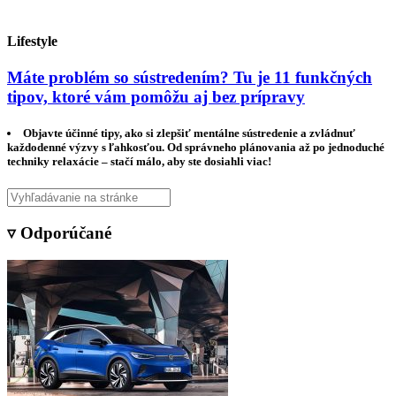
Lifestyle
Máte problém so sústredením? Tu je 11 funkčných
tipov, ktoré vám pomôžu aj bez prípravy
Objavte účinné tipy, ako si zlepšiť mentálne sústredenie a zvládnuť
každodenné výzvy s ľahkosťou. Od správneho plánovania až po jednoduché
techniky relaxácie – stačí málo, aby ste dosiahli viac!
▿ Odporúčané