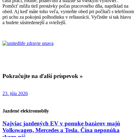
času práci, rodine, priateľom a snažíte sa všetkým vyhovieť.
Pomôcť môžu tiež prestávky počas pracovného dňa, napríklad na
obed. Aj keď máte toho veľa, vymeňte obed pri počítači s telefónom
pri uchu za pokojnú polhodinku v reštaurácii. Vyčistíte si tak hlavu
a budete sústredenejší a sviežejší.
Pokračujte na ďalší príspevok »
23. júla 2026
Jazdené elektromobily
Najviac jazdených EV v ponuke bazárov majú
Volkswagen, Mercedes a Tesla. Čína neponúka
skoro nič