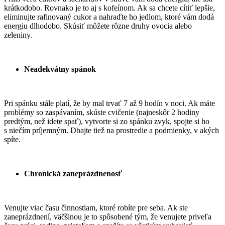
krátkodobo. Rovnako je to aj s kofeínom. Ak sa chcete cítiť lepšie,
eliminujte rafinovaný cukor a nahraďte ho jedlom, ktoré vám dodá
energiu dlhodobo. Skúsiť môžete rôzne druhy ovocia alebo
zeleniny.
Neadekvátny spánok
Pri spánku stále platí, že by mal trvať 7 až 9 hodín v noci. Ak máte
problémy so zaspávaním, skúste cvičenie (najneskôr 2 hodiny
predtým, než idete spať), vytvorte si zo spánku zvyk, spojte si ho
s niečím príjemným. Dbajte tiež na prostredie a podmienky, v akých
spíte.
Chronická zaneprázdnenosť
Venujte viac času činnostiam, ktoré robíte pre seba. Ak ste
zaneprázdnení, väčšinou je to spôsobené tým, že venujete priveľa