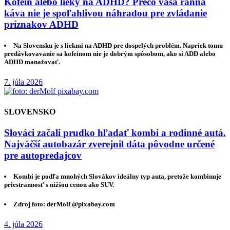
Kofeín alebo lieky na ADHD? Prečo vaša ranná
káva nie je spoľahlivou náhradou pre zvládanie
príznakov ADHD
Na Slovensku je s liekmi na ADHD pre dospelých problém. Napriek tomu
predávkovavanie sa kofeínom nie je dobrým spôsobom, ako si ADD alebo
ADHD manažovať.
7. júla 2026
SLOVENSKO
Slováci začali prudko hľadať kombi a rodinné autá.
Najväčší autobazár zverejnil dáta pôvodne určené
pre autopredajcov
Kombi je podľa mnohých Slovákov ideálny typ auta, pretože kombinuje
priestrannosť s nižšou cenou ako SUV.
Zdroj foto: derMolf @pixabay.com
4. júla 2026