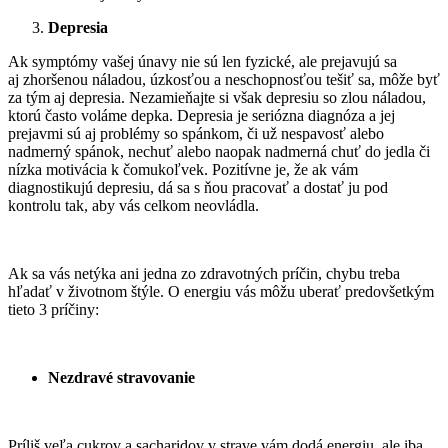
Depresia
Ak symptómy vašej únavy nie sú len fyzické, ale prejavujú sa
aj zhoršenou náladou, úzkosťou a neschopnosťou tešiť sa, môže byť
za tým aj depresia. Nezamieňajte si však depresiu so zlou náladou,
ktorú často voláme depka. Depresia je seriózna diagnóza a jej
prejavmi sú aj problémy so spánkom, či už nespavosť alebo
nadmerný spánok, nechuť alebo naopak nadmerná chuť do jedla či
nízka motivácia k čomukoľvek. Pozitívne je, že ak vám
diagnostikujú depresiu, dá sa s ňou pracovať a dostať ju pod
kontrolu tak, aby vás celkom neovládla.
Ak sa vás netýka ani jedna zo zdravotných príčin, chybu treba
hľadať v životnom štýle. O energiu vás môžu uberať predovšetkým
tieto 3 príčiny:
Nezdravé stravovanie
Príliš veľa cukrov a sacharidov v strave vám dodá energiu, ale iba