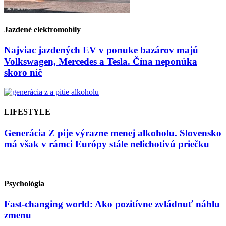
Jazdené elektromobily
Najviac jazdených EV v ponuke bazárov majú
Volkswagen, Mercedes a Tesla. Čína neponúka
skoro nič
LIFESTYLE
Generácia Z pije výrazne menej alkoholu. Slovensko
má však v rámci Európy stále nelichotivú priečku
Psychológia
Fast-changing world: Ako pozitívne zvládnuť náhlu
zmenu