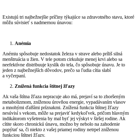
Existujú tri najbežnejšie príčiny týkajúce sa zdravotného stavu, ktoré
môžu súvisieť s nadmernou únavou:
Anémia
Anémiu spôsobuje nedostatok železa v strave alebo príliš silná
menštruácia u žien. V tele potom cirkuluje menej krvi alebo sa
neefektívne distribuuje kyslík do tela, čo spôsobuje únavu. Je to
jeden z najbežnejších dôvodov, prečo sa ľudia cítia slabí
a vyčerpaní.
Znížená funkcia štítnej žľazy
Ak vaša štítna žľaza nepracuje ako má, prejaví sa to zhoršeným
metabolizmom, zníženou úrovňou energie, vypadávaním vlasov
a mnohými ďalšími príznakmi. Znížená funkcia štítnej žľazy
nesúvisí s vekom, môže sa prejaviť kedykoľvek, pričom hlavným
indikátorom vyšetrenia by mal byť jej výskyt v širšej rodine. Ak
cítite skoro chronickú únavu, možno by nebolo na zahodenie
popýtať sa, či niekto z vašej priamej rodiny netrpel zníženou
funkciou štítnej žľazy.