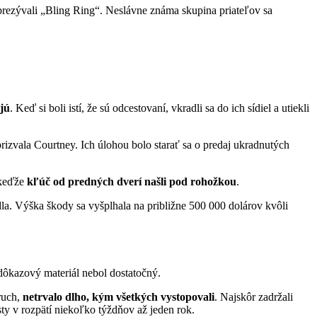
prezývali „Bling Ring“. Neslávne známa skupina priateľov sa
jú
. Keď si boli istí, že sú odcestovaní, vkradli sa do ich sídiel a utiekli
zvala Courtney. Ich úlohou bolo starať sa o predaj ukradnutých
 keďže
kľúč od predných dverí našli pod rohožkou
.
la. Výška škody sa vyšplhala na približne 500 000 dolárov kvôli
 dôkazový materiál nebol dostatočný.
ruch,
netrvalo dlho, kým všetkých vystopovali
. Najskôr zadržali
sty v rozpätí niekoľko týždňov až jeden rok.