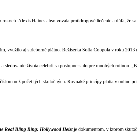
ich rokoch. Alexis Haines absolvovala protidrogové liečenie a dúfa, že
ím, využilo aj strieborné plátno. Režisérka Sofia Coppola v roku 2013 
h a sledovanie života celebrít sa postupne stalo pre mnohých rutinou. „
číslom než počet tých skutočných. Rovnaké princípy platia v online prie
e Real Bling Ring: Hollywood Heist
je dokumentom, v ktorom skutoč