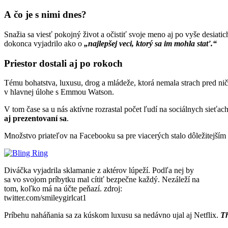
A čo je s nimi dnes?
Snažia sa viesť pokojný život a očistiť svoje meno aj po vyše desiat
dokonca vyjadrilo ako o
„najlepšej veci, ktorý sa im mohla stať.“
Priestor dostali aj po rokoch
Tému bohatstva, luxusu, drog a mládeže, ktorá nemala strach pred nič
v hlavnej úlohe s Emmou Watson.
V tom čase sa u nás aktívne rozrastal počet ľudí na sociálnych sieťac
aj prezentovaní sa
.
Množstvo priateľov na Facebooku sa pre viacerých stalo dôležitejším 
Diváčka vyjadrila sklamanie z aktérov lúpeží. Podľa nej by
sa vo svojom príbytku mal cítiť bezpečne každý. Nezáleží na
tom, koľko má na účte peňazí. zdroj:
twitter.com/smileygirlcat1
Príbehu naháňania sa za kúskom luxusu sa nedávno ujal aj Netflix.
Th