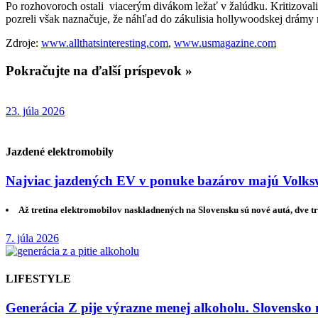
Po rozhovoroch ostali viacerým divákom ležať v žalúdku. Kritizovali s
pozreli však naznačuje, že náhľad do zákulisia hollywoodskej drámy 
Zdroje:
www.allthatsinteresting.com
,
www.usmagazine.com
Pokračujte na ďalší príspevok »
23. júla 2026
Jazdené elektromobily
Najviac jazdených EV v ponuke bazárov majú Volksw
Až tretina elektromobilov naskladnených na Slovensku sú nové autá, dve tr
7. júla 2026
LIFESTYLE
Generácia Z pije výrazne menej alkoholu. Slovensko 