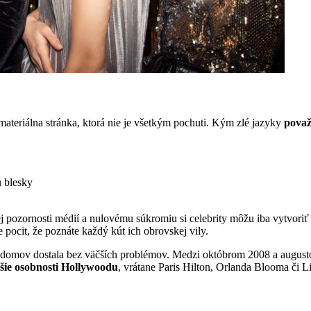
 materiálna stránka, ktorá nie je všetkým pochuti. Kým zlé jazyky
považ
ú blesky
ej pozornosti médií a nulovému súkromiu si celebrity môžu iba vytvoriť
 pocit, že poznáte každý kút ich obrovskej vily.
ch domov dostala bez väčších problémov. Medzi októbrom 2008 a augus
jšie osobnosti Hollywoodu
, vrátane Paris Hilton, Orlanda Blooma či 