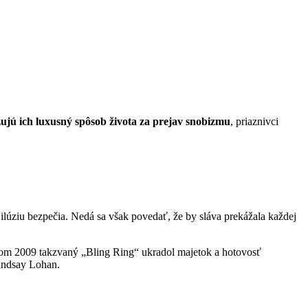
ujú ich luxusný spôsob života za prejav snobizmu
, priaznivci
 ilúziu bezpečia. Nedá sa však povedať, že by sláva prekážala každej
tom 2009 takzvaný „Bling Ring“ ukradol majetok a hotovosť
Lindsay Lohan.