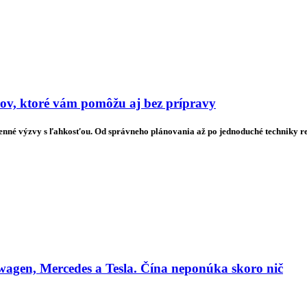
pov, ktoré vám pomôžu aj bez prípravy
denné výzvy s ľahkosťou. Od správneho plánovania až po jednoduché techniky rela
agen, Mercedes a Tesla. Čína neponúka skoro nič