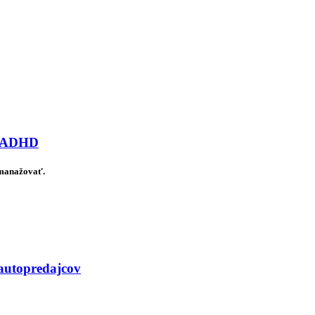
ov ADHD
 manažovať.
 autopredajcov