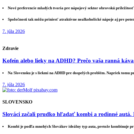
Nové preferencie mladých tvoria pre nápojový sektor obrovskú príležitosť
Spoločnosti tak môžu priniesť atraktívne nealkoholické nápoje aj pre pote
7. júla 2026
Zdravie
Kofeín alebo lieky na ADHD? Prečo vaša ranná káva
Na Slovensku je s liekmi na ADHD pre dospelých problém. Napriek tomu 
7. júla 2026
SLOVENSKO
Slováci začali prudko hľadať kombi a rodinné autá. 
Kombi je podľa mnohých Slovákov ideálny typ auta, pretože kombinuje pri