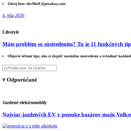
Zdroj foto: derMolf @pixabay.com
4. júla 2026
Lifestyle
Máte problém so sústredením? Tu je 11 funkčných ti
Objavte účinné tipy, ako si zlepšiť mentálne sústredenie a zvládnuť každo
▿ Odporúčané
Jazdené elektromobily
Najviac jazdených EV v ponuke bazárov majú Volksw