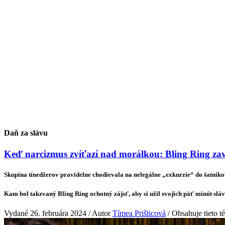
Veda & Techno
Daň za slávu
Keď narcizmus zvíťazí nad morálkou: Bling Ring zavi
Skupina tínedžerov pravidelne chodievala na nelegálne „exkurzie“ do šatníko
Kam bol takzvaný Bling Ring ochotný zájsť, aby si užil svojich päť minút slá
Vydané 26. februára 2024 / Autor
Tímea Prišticová
/ Obsahuje tieto 