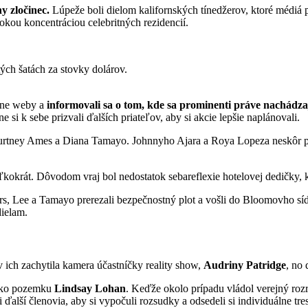
y zločinec.
Lúpeže boli dielom kalifornských tínedžerov, ktoré médiá 
okou koncentráciou celebritných rezidencií.
ých šatách za stovky dolárov.
árne weby a
informovali sa o tom, kde sa prominenti práve nachádza
i k sebe prizvali ďalších priateľov, aby si akcie lepšie naplánovali.
urtney Ames a Diana Tamayo. Johnnyho Ajara a Roya Lopeza neskôr pri
koľkokrát. Dôvodom vraj bol nedostatok sebareflexie hotelovej dedičky,
ers, Lee a Tamayo prerezali bezpečnostný plot a vošli do Bloomovho síd
ielam.
v ich zachytila kamera účastníčky reality show,
Audriny Patridge
, no
leko pozemku
Lindsay Lohan
. Keďže okolo prípadu vládol verejný roz
 ďalší členovia, aby si vypočuli rozsudky a odsedeli si individuálne tre