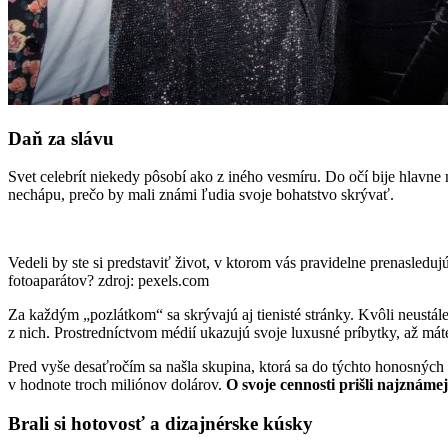
Daň za slávu
Svet celebrít niekedy pôsobí ako z iného vesmíru. Do očí bije hlavne
nechápu, prečo by mali známi ľudia svoje bohatstvo skrývať.
Vedeli by ste si predstaviť život, v ktorom vás pravidelne prenasleduj
fotoaparátov? zdroj: pexels.com
Za každým „pozlátkom“ sa skrývajú aj tienisté stránky. Kvôli neustál
z nich. Prostredníctvom médií ukazujú svoje luxusné príbytky, až máte
Pred vyše desaťročím sa našla skupina, ktorá sa do týchto honosný
v hodnote troch miliónov dolárov.
O svoje cennosti prišli najznáme
Brali si hotovosť a dizajnérske kúsky