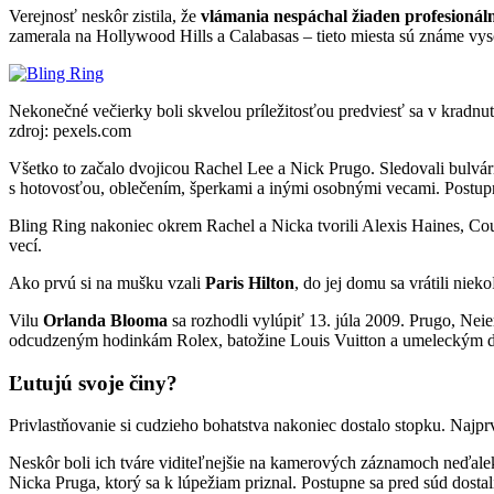
Verejnosť neskôr zistila, že
vlámania nespáchal žiaden profesionáln
zamerala na Hollywood Hills a Calabasas – tieto miesta sú známe vys
Nekonečné večierky boli skvelou príležitosťou predviesť sa v kradnut
zdroj: pexels.com
Všetko to začalo dvojicou Rachel Lee a Nick Prugo. Sledovali bulv
s hotovosťou, oblečením, šperkami a inými osobnými vecami. Postupne s
Bling Ring nakoniec okrem Rachel a Nicka tvorili Alexis Haines, Co
vecí.
Ako prvú si na mušku vzali
Paris Hilton
, do jej domu sa vrátili nie
Vilu
Orlanda Blooma
sa rozhodli vylúpiť 13. júla 2009. Prugo, Nei
odcudzeným hodinkám Rolex, batožine Louis Vuitton a umeleckým d
Ľutujú svoje činy?
Privlastňovanie si cudzieho bohatstva nakoniec dostalo stopku. Najpr
Neskôr boli ich tváre viditeľnejšie na kamerových záznamoch neďa
Nicka Pruga, ktorý sa k lúpežiam priznal. Postupne sa pred súd dostali