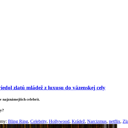
lógie
Biznis & Start-up
Auto & Mobilita
Ľudia
Zdravie
Odporú
edol zlatú mládež z luxusu do väzenskej cely
v najznámejších celebrít.
vy?
témy:
Bling Ring
,
Celebrity
,
Hollywood
,
Krádež
,
Narcizmus
,
netflix
,
Zl