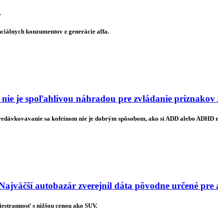
.
nciálnych konzumentov z generácie alfa.
 nie je spoľahlivou náhradou pre zvládanie príznak
predávkovavanie sa kofeínom nie je dobrým spôsobom, ako si ADD alebo ADHD
Najväčší autobazár zverejnil dáta pôvodne určené pre
estrannosť s nižšou cenou ako SUV.