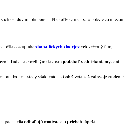
 sa z ich osudov mnohí poučia. Niekoľko z nich sa o pobyte za mrežami
natočila o skupinke
zbohatlíckych zlodejov
celovečerný film,
Bežní“ ľudia sa chceli tým slávnym
podobať v obliekaní, myslení
store dodnes, vtedy však tento spôsob života zažíval svoje zrodenie.
ní páchatelia
odhaľujú motivácie a priebeh lúpeží
.