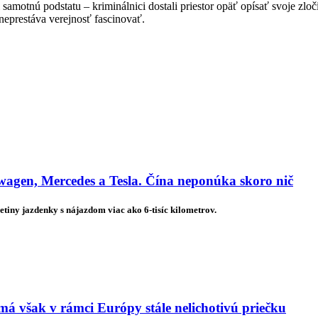
amotnú podstatu – kriminálnici dostali priestor opäť opísať svoje zloči
neprestáva verejnosť fascinovať.
agen, Mercedes a Tesla. Čína neponúka skoro nič
etiny jazdenky s nájazdom viac ako 6-tisíc kilometrov.
má však v rámci Európy stále nelichotivú priečku