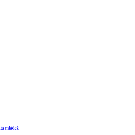
čané
Hľadať
atá mládež