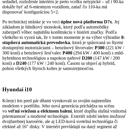
sedadiel, rozloženie interiéru je preto vcelku netypické – už i 90-ka
dokáže byť až 6-miestnym vozidlom, zatiaľ čo 110-ka má
disponovať konfiguráciou 5+2.
Po technickej stránke je vo veci
úplne nová platforma D7x
. Jej
základom je hliníkový monokok, ktorý podľa automobilky
zabezpečí vôbec najtuhšiu konštrukciu v histórii značky. Podľa
všetkého to vyzeá tak, že v tomto momente je na výber výhradne
8-
stupňová automatická prevodovka
, ktorá je spárovaná so štyrmi
dostupnými motorizáciami – benzínový štvorvalec
P300
(221 kW /
300 koní) a benzínový šesťvalec
P400
(294 kW / 400 koní) s mild-
hybridnou technológiou a napokon naftové
D200
(147 kW / 200
koní) a
D240
(177 kW / 240 koní). Časom sa objaví aj hybrid,
pohon všetkých štyroch kolies je samozrejmosťou.
Hyundai i10
Kórejci len pred pár dňami vyrukovali so svojím najmenším
modelom v portfóliu. Jeho nová generácia prichádza na scénu
vo
veľmi sviežom a efektnom balení
, ktoré dopĺňa slušná vnútorná
priestrannosť a moderné technológie. Exteriér zdobí nielen možnosť
dvojfarebnej karosérie, ale aj LED-ková svetelná technológia či
efektné až 16″ disky. V interiéri prevládajú na daný segment až