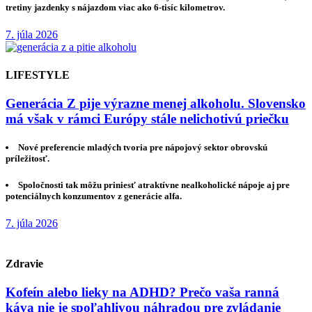
tretiny jazdenky s nájazdom viac ako 6-tisíc kilometrov.
7. júla 2026
LIFESTYLE
Generácia Z pije výrazne menej alkoholu. Slovensko
má však v rámci Európy stále nelichotivú priečku
Nové preferencie mladých tvoria pre nápojový sektor obrovskú
príležitosť.
Spoločnosti tak môžu priniesť atraktívne nealkoholické nápoje aj pre
potenciálnych konzumentov z generácie alfa.
7. júla 2026
Zdravie
Kofeín alebo lieky na ADHD? Prečo vaša ranná
káva nie je spoľahlivou náhradou pre zvládanie