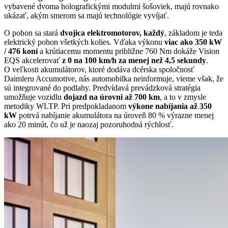
vybavené dvoma holografickými modulmi šošoviek, majú rovnako
ukázať, akým smerom sa majú technológie vyvíjať.
O pohon sa stará
dvojica elektromotorov, každý
, základom je teda
elektrický pohon všetkých kolies. Vďaka výkonu
viac ako 350 kW
/ 476 koní
a krútiacemu momentu približne 760 Nm dokáže Vision
EQS akcelerovať
z 0 na 100 km/h za menej než 4,5 sekundy
.
O veľkosti akumulátorov, ktoré dodáva dcérska spoločnosť
Daimleru Accumotive, nás automobilka neinformuje, vieme však, že
sú integrované do podlahy. Predvídavá prevádzková stratégia
umožňuje vozidlu
dojazd na úrovni až 700 km
, a to v zmysle
metodiky WLTP. Pri predpokladanom
výkone nabíjania až 350
kW
potrvá nabíjanie akumulátora na úroveň 80 % výrazne menej
ako 20 minút, čo už je naozaj pozoruhodná rýchlosť.