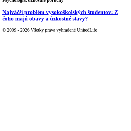
Cestovanie a bezpečnosť
Skryté kamery v hotelových izbách sú vážny
problém. Ako sa pred nimi chrániť?
Psychológia, úzkostné poruchy
Najväčší problém vysokoškolských študentov: Z
čoho majú obavy a úzkostné stavy?
© 2009 - 2026 Všetky práva vyhradené UnitedLife