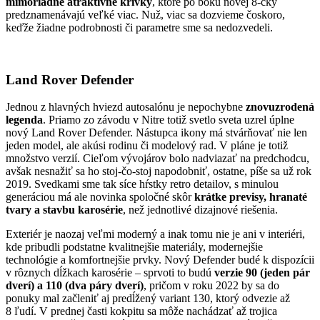
mimoriadne atraktívne krivky
, ktoré po boku novej 8-čky
predznamenávajú veľké viac. Nuž, viac sa dozvieme čoskoro,
keďže žiadne podrobnosti či parametre sme sa nedozvedeli.
Land Rover Defender
Jednou z hlavných hviezd autosalónu je nepochybne
znovuzrodená
legenda
. Priamo zo závodu v Nitre totiž svetlo sveta uzrel úplne
nový Land Rover Defender. Nástupca ikony má stvárňovať nie len
jeden model, ale akúsi rodinu či modelový rad. V pláne je totiž
množstvo verzií. Cieľom vývojárov bolo nadviazať na predchodcu,
avšak nesnažiť sa ho stoj-čo-stoj napodobniť, ostatne, píše sa už rok
2019. Svedkami sme tak síce hŕstky retro detailov, s minulou
generáciou má ale novinka spoločné skôr
krátke previsy, hranaté
tvary a stavbu karosérie
, než jednotlivé dizajnové riešenia.
Exteriér je naozaj veľmi moderný a inak tomu nie je ani v interiéri,
kde pribudli podstatne kvalitnejšie materiály, modernejšie
technológie a komfortnejšie prvky. Nový Defender budé k dispozícii
v rôznych dĺžkach karosérie – sprvoti to budú
verzie 90
(jeden pár
dverí) a 110 (dva páry dverí)
, pričom v roku 2022 by sa do
ponuky mal začleniť aj predĺžený variant 130, ktorý odvezie až
8 ľudí. V prednej časti kokpitu sa môže nachádzať až trojica