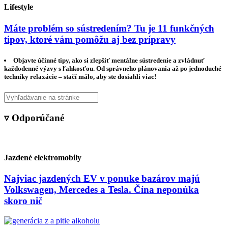
Lifestyle
Máte problém so sústredením? Tu je 11 funkčných
tipov, ktoré vám pomôžu aj bez prípravy
Objavte účinné tipy, ako si zlepšiť mentálne sústredenie a zvládnuť
každodenné výzvy s ľahkosťou. Od správneho plánovania až po jednoduché
techniky relaxácie – stačí málo, aby ste dosiahli viac!
▿ Odporúčané
Jazdené elektromobily
Najviac jazdených EV v ponuke bazárov majú
Volkswagen, Mercedes a Tesla. Čína neponúka
skoro nič