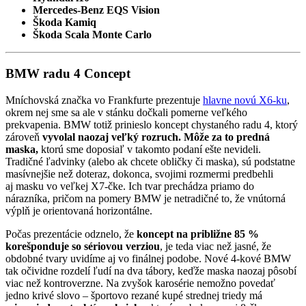
Mercedes-Benz EQS Vision
Škoda Kamiq
Škoda Scala Monte Carlo
BMW radu 4 Concept
Mníchovská značka vo Frankfurte prezentuje
hlavne novú X6-ku
,
okrem nej sme sa ale v stánku dočkali pomerne veľkého
prekvapenia. BMW totiž prinieslo koncept chystaného radu 4, ktorý
zároveň
vyvolal naozaj veľký rozruch. Môže za to predná
maska,
ktorú sme doposiaľ v takomto podaní ešte nevideli.
Tradičné ľadvinky (alebo ak chcete obličky či maska), sú podstatne
masívnejšie než doteraz, dokonca, svojimi rozmermi predbehli
aj masku vo veľkej X7-čke. Ich tvar prechádza priamo do
nárazníka, pričom na pomery BMW je netradičné to, že vnútorná
výplň je orientovaná horizontálne.
Počas prezentácie odznelo, že
koncept na približne 85 %
korešponduje so sériovou verziou
, je teda viac než jasné, že
obdobné tvary uvidíme aj vo finálnej podobe. Nové 4-kové BMW
tak očividne rozdelí ľudí na dva tábory, keďže maska naozaj pôsobí
viac než kontroverzne. Na zvyšok karosérie nemožno povedať
jedno krivé slovo – športovo rezané kupé strednej triedy má