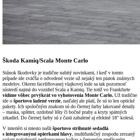
Škoda Kamiq/Scala Monte Carlo
Stánok škodovky je tradične nabitý novinkami, i keď v tomto
prípade ide zväčša o odvedené vezie už nejaký ten piatok známych
modelov. Okrem faceliftovanej vlajkovej lode sa tak pozornosť
sústredí najmä do vozidiel Scala a Kamiq. Tie totiž vo Frankfurte
vidíme vôbec prvýkrát vo vyhotovenia Monte Carlo.
Už tradične
ide o
športovo ladené verzie
, naďalej ale platí, že sú to len optické
pakety. Ich spoločným znakom sú do čiernej farby lakované detaily
– maska, splitter, ozdobné lišty či bočné prahy a kryty spätných
zrkadiel. Do čiernej farby sú z časti zabalené aj efektné 18″ kolesá.
V interiéri si miesto našli
športovo strihnuté sedadlá
s integrovanými opierkami hlavy
, multifunkčný zospodu zrezaný
volant potiahnutý perforovanou kožou a červeným prešívaním.