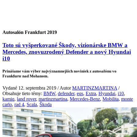
Autosalón Frankfurt 2019
Toto sú vyšperkované Škody, vizionárske BMW a
Mercedes, znovuzrodený Defender a nový Hyundai
i10
Prinášame vám výber najvýznamnejších noviniek z autosalónu vo
Frankfurte nad Mohanom.
Vydané 12. septembra 2019 / Autor
MARTINZMARTINA
/
Obsahuje tieto témy:
BMW
,
defender
,
eqs
,
Extra
,
Hyundai
,
i10
,
kamiq
,
land rover
,
martinzmartina
,
Mercedes-Benz
,
Mobilita
,
monte
carlo
,
rad 4
,
Scala
,
Škoda