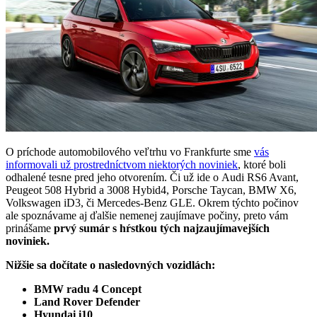
O príchode automobilového veľtrhu vo Frankfurte sme
vás
informovali už prostredníctvom niektorých noviniek
, ktoré boli
odhalené tesne pred jeho otvorením. Či už ide o Audi RS6 Avant,
Peugeot 508 Hybrid a 3008 Hybid4, Porsche Taycan, BMW X6,
Volkswagen iD3, či Mercedes-Benz GLE. Okrem týchto počinov
ale spoznávame aj ďalšie nemenej zaujímave počiny, preto vám
prinášame
prvý sumár s hŕstkou tých najzaujímavejších
noviniek.
Nižšie sa dočítate o nasledovných vozidlách:
BMW radu 4 Concept
Land Rover Defender
Hyundai i10