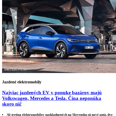
Jazdené elektromobily
Najviac jazdených EV v ponuke bazárov majú
Volkswagen, Mercedes a Tesla. Čína neponúka
skoro nič
Až tretina elektromobilov naskladnených na Slovensku sú nové autá, dve