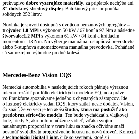
prekvapivo
dobre vyzerajúce materiály
, za príplatok nechýba ani
8″ dotykový stredový displej
. Batožinový priestor ponúka
solídnych 252 litrov.
Novinka je sprvoti dostupná s dvojicou benzínových agregátov –
trojvalec 1.0 MPi
s výkonom 50 kW / 67 koní a 97 Nm a následne
štvorvalec1.2 MPi
s výkonom 61 kW / 84 koní a krútiacim
momentom 118 Nm. Na výber je manuálna 5-stupňová prevodovka
alebo 5-stupňová automatizovaná manuálna prevodovka. Poháňané
sú samozrejme výhradne predné kolesá.
Mercedes-Benz Vision EQS
Nemecká automobilka v nasledujúcich rokoch plánuje výraznou
mierou rozšíriť portfólio elektrických modelov EQ, no a práve
vo Frankfurte spoznávame jedného z chystaných zástupcov. Ide
o luxusný elektrický sedan EQS, ktorý zatiaľ nesie dodatok Vision,
čo značí, že vo veci je len akási
štúdia, ktorá má poslúžiť ako
predobraz sériového modelu.
Ten bude vychádzať z vlajkovej
lode, triedy S, ako pritom môžeme vidieť, vďaka svojim
natiahnutým proporciám v tvare luku sa značka očividne snaží
posunúť svoj dizajn progresívneho luxusu na novú úroveň. Koncept
s technológiu Digital Light
, čiže so svetlami, ktoré sú