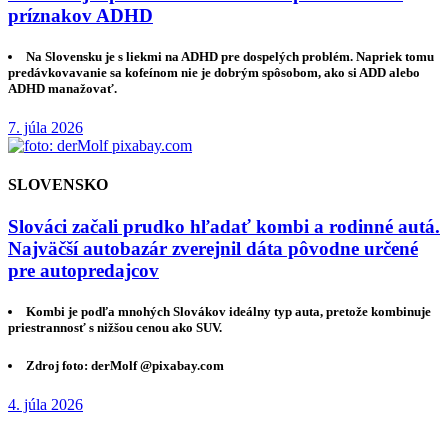
príznakov ADHD
Na Slovensku je s liekmi na ADHD pre dospelých problém. Napriek tomu
predávkovavanie sa kofeínom nie je dobrým spôsobom, ako si ADD alebo
ADHD manažovať.
7. júla 2026
SLOVENSKO
Slováci začali prudko hľadať kombi a rodinné autá.
Najväčší autobazár zverejnil dáta pôvodne určené
pre autopredajcov
Kombi je podľa mnohých Slovákov ideálny typ auta, pretože kombinuje
priestrannosť s nižšou cenou ako SUV.
Zdroj foto: derMolf @pixabay.com
4. júla 2026