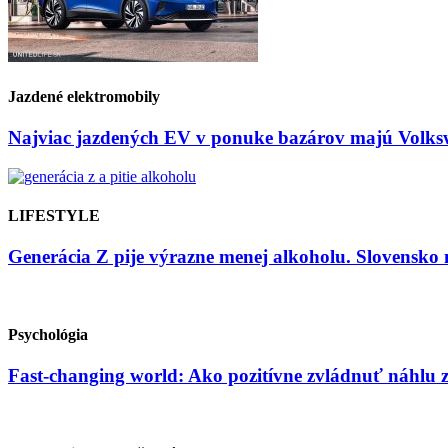
Jazdené elektromobily
Najviac jazdených EV v ponuke bazárov majú Volksw
LIFESTYLE
Generácia Z pije výrazne menej alkoholu. Slovensko 
Psychológia
Fast-changing world: Ako pozitívne zvládnuť náhlu