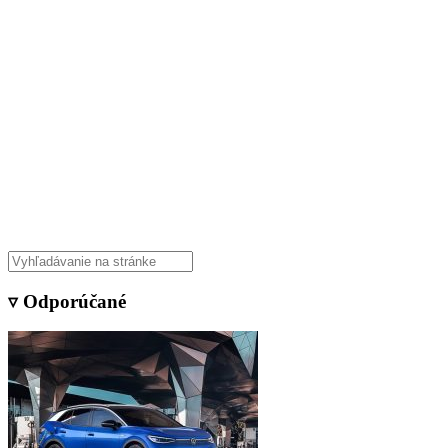
Veda & Techno
▿ Odporúčané