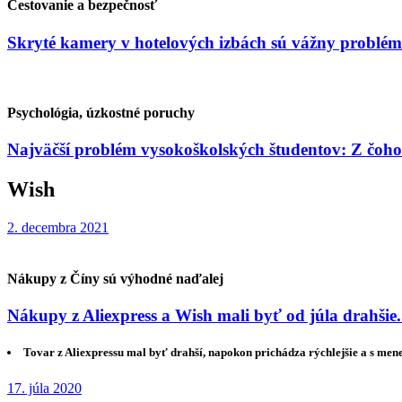
Cestovanie a bezpečnosť
Skryté kamery v hotelových izbách sú vážny problém
Psychológia, úzkostné poruchy
Najväčší problém vysokoškolských študentov: Z čoho
Wish
2. decembra 2021
Nákupy z Číny sú výhodné naďalej
Nákupy z Aliexpress a Wish mali byť od júla drahšie.
Tovar z Aliexpressu mal byť drahší, napokon prichádza rýchlejšie a s menej
17. júla 2020