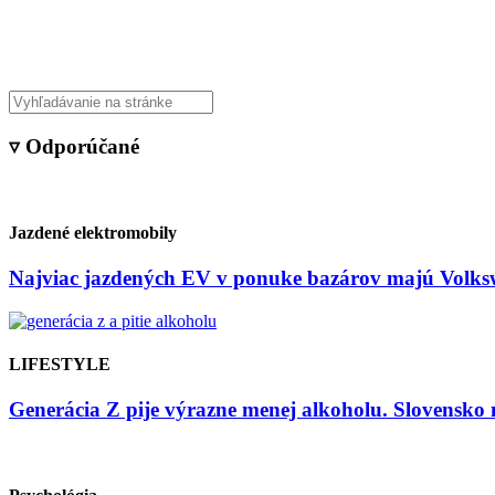
Veda & Techno
▿ Odporúčané
Jazdené elektromobily
Najviac jazdených EV v ponuke bazárov majú Volksw
LIFESTYLE
Generácia Z pije výrazne menej alkoholu. Slovensko 