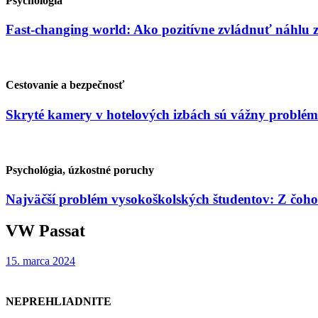
Psychológia
Fast-changing world: Ako pozitívne zvládnuť náhlu
Cestovanie a bezpečnosť
Skryté kamery v hotelových izbách sú vážny problém
Psychológia, úzkostné poruchy
Najväčší problém vysokoškolských študentov: Z čoho
VW Passat
15. marca 2024
NEPREHLIADNITE