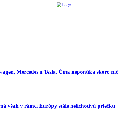
lógie
Biznis & Start-up
Auto & Mobilita
Ľudia
Zdravie
Odporú
agen, Mercedes a Tesla. Čína neponúka skoro nič
má však v rámci Európy stále nelichotivú priečku