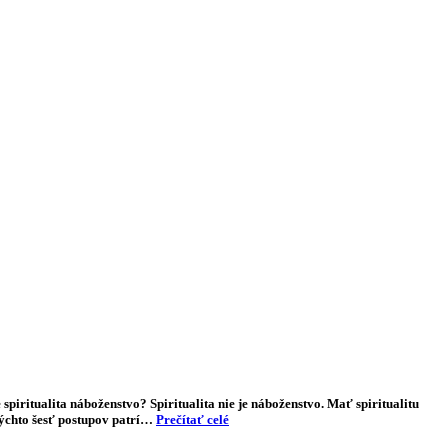
spiritualita náboženstvo? Spiritualita nie je náboženstvo. Mať spiritualitu
Týchto šesť postupov patrí…
Prečítať celé