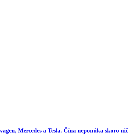
lógie
Biznis & Start-up
Auto & Mobilita
Ľudia
Zdravie
Odporú
agen, Mercedes a Tesla. Čína neponúka skoro nič