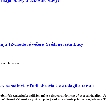
 majú obavy a úzkostné stavy?
 majú 12-chodové večere, Švédi nevestu Lucy
z celého sveta.
v sa stále viac ľudí obracia k astrológii a tarotu
ilných zariadení a aplikácií máte k dispozícii úplne nový svet spirituality. Je 
ť životné ťažkosti a vytvárať pokoj, radosť a šťastie priamo tam, kde sme. 