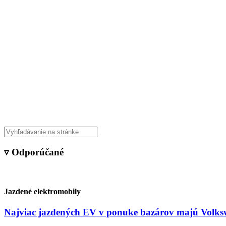
Veda & Techno
▿ Odporúčané
Jazdené elektromobily
Najviac jazdených EV v ponuke bazárov majú Volksw