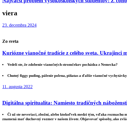
Najväčší problém vysokoškolských študentov: Z čoho
viera
23. decembra 2024
Zo sveta
Kuriózne vianočné tradície z celého sveta. Ukrajinci
Vedeli ste, že zdobenie vianočných stromčekov pochádza z Nemecka?
Chutný figgy puding, pálenie polena, piñatas a ďalšie vianočné vychytávky 
11. augusta 2022
Digitálna spiritualita: Namiesto tradičných náboženstie
Či už ste neveriaci, zbožní, alebo ktokoľvek medzi tým, vďaka rozmachu mob
znamená mať duchovný rozmer v našom živote. Objavovať spôsoby, ako zvláda