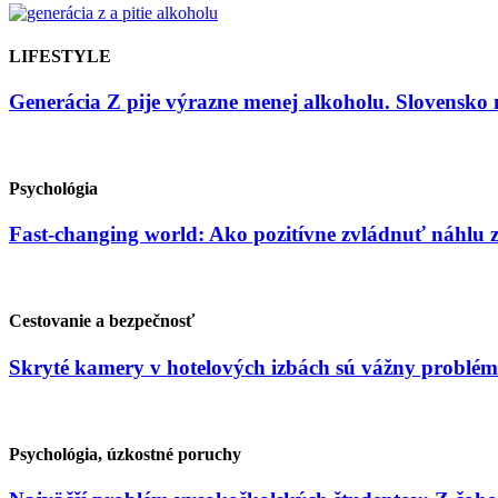
LIFESTYLE
Generácia Z pije výrazne menej alkoholu. Slovensko 
Psychológia
Fast-changing world: Ako pozitívne zvládnuť náhlu
Cestovanie a bezpečnosť
Skryté kamery v hotelových izbách sú vážny problém
Psychológia, úzkostné poruchy