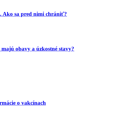
. Ako sa pred nimi chrániť?
 majú obavy a úzkostné stavy?
ormácie o vakcínach