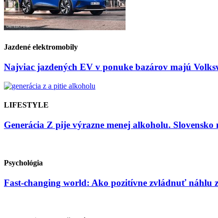
Jazdené elektromobily
Najviac jazdených EV v ponuke bazárov majú Volksw
LIFESTYLE
Generácia Z pije výrazne menej alkoholu. Slovensko 
Psychológia
Fast-changing world: Ako pozitívne zvládnuť náhlu