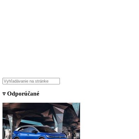
Veda & Techno
▿ Odporúčané