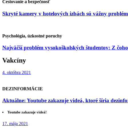
Cestovanie a bezpečnosť
Skryté kamery v hotelových izbách sú vážny problém
Psychológia, úzkostné poruchy
Najväčší problém vysokoškolských študentov: Z čoho
Vakcíny
4. októbra 2021
DEZINFORMÁCIE
Aktuálne: Youtube zakazuje videá, ktoré šíria dezinf
Youtube zakazuje videá!
17. mája 2021