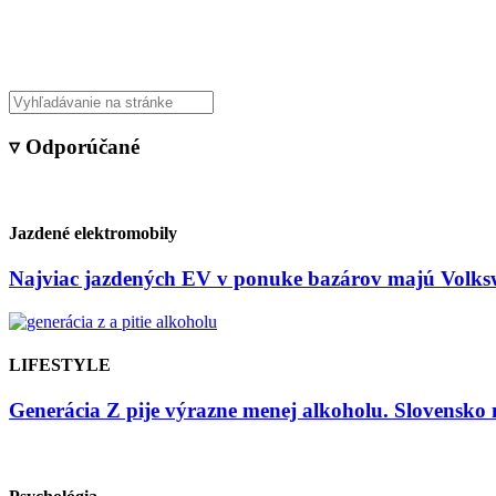
Veda & Techno
▿ Odporúčané
Jazdené elektromobily
Najviac jazdených EV v ponuke bazárov majú Volksw
LIFESTYLE
Generácia Z pije výrazne menej alkoholu. Slovensko 