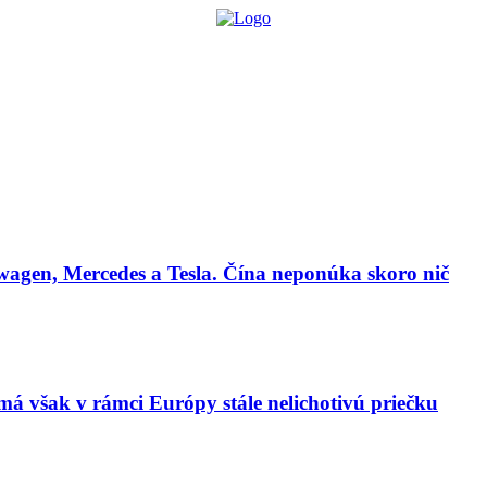
lógie
Biznis & Start-up
Auto & Mobilita
Ľudia
Zdravie
Odporú
agen, Mercedes a Tesla. Čína neponúka skoro nič
má však v rámci Európy stále nelichotivú priečku