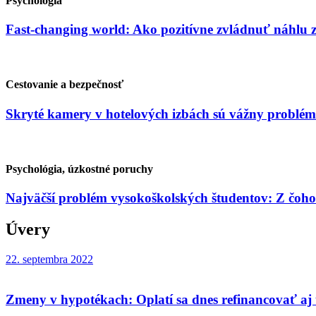
Psychológia
Fast-changing world: Ako pozitívne zvládnuť náhlu
Cestovanie a bezpečnosť
Skryté kamery v hotelových izbách sú vážny problém
Psychológia, úzkostné poruchy
Najväčší problém vysokoškolských študentov: Z čoho
Úvery
22. septembra 2022
Zmeny v hypotékach: Oplatí sa dnes refinancovať aj 