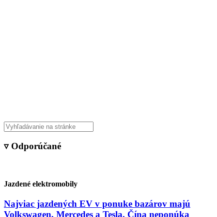
▿ Odporúčané
Jazdené elektromobily
Najviac jazdených EV v ponuke bazárov majú
Volkswagen, Mercedes a Tesla. Čína neponúka