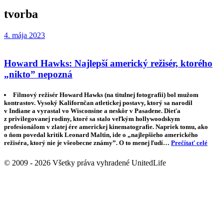
tvorba
4. mája 2023
Howard Hawks: Najlepší americký režisér, ktorého
„nikto” nepozná
Filmový režisér Howard Hawks (na titulnej fotografii) bol mužom
kontrastov. Vysoký Kalifornčan atletickej postavy, ktorý sa narodil
v Indiane a vyrastal vo Wisconsine a neskôr v Pasadene. Dieťa
z privilegovanej rodiny, ktoré sa stalo veľkým hollywoodskym
profesionálom v zlatej ére americkej kinematografie. Napriek tomu, ako
o ňom povedal kritik Leonard Maltin, ide o „najlepšieho amerického
režiséra, ktorý nie je všeobecne známy”. O to menej ľudí…
Prečítať celé
© 2009 - 2026 Všetky práva vyhradené UnitedLife