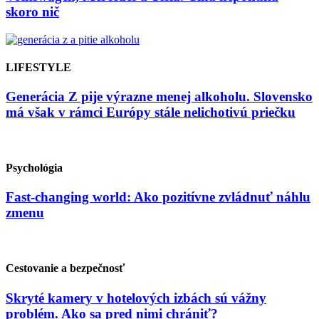
skoro nič
LIFESTYLE
Generácia Z pije výrazne menej alkoholu. Slovensko
má však v rámci Európy stále nelichotivú priečku
Psychológia
Fast-changing world: Ako pozitívne zvládnuť náhlu
zmenu
Cestovanie a bezpečnosť
Skryté kamery v hotelových izbách sú vážny
problém. Ako sa pred nimi chrániť?