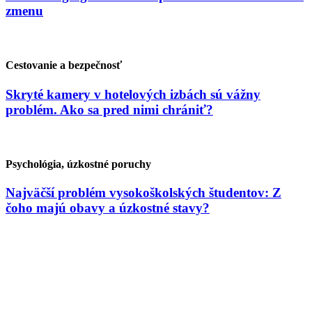
zmenu
Cestovanie a bezpečnosť
Skryté kamery v hotelových izbách sú vážny
problém. Ako sa pred nimi chrániť?
Psychológia, úzkostné poruchy
Najväčší problém vysokoškolských študentov: Z
čoho majú obavy a úzkostné stavy?