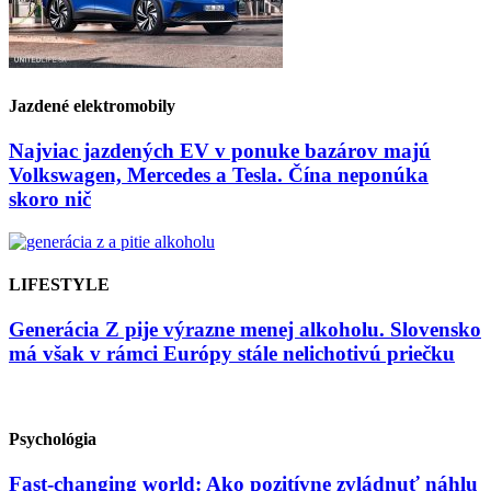
Jazdené elektromobily
Najviac jazdených EV v ponuke bazárov majú
Volkswagen, Mercedes a Tesla. Čína neponúka
skoro nič
LIFESTYLE
Generácia Z pije výrazne menej alkoholu. Slovensko
má však v rámci Európy stále nelichotivú priečku
Psychológia
Fast-changing world: Ako pozitívne zvládnuť náhlu