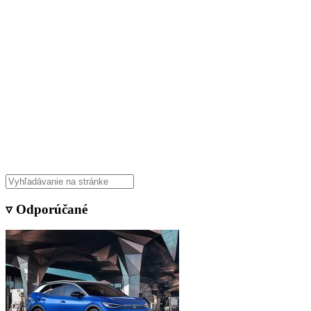
▿ Odporúčané