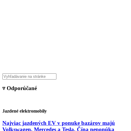
▿ Odporúčané
Jazdené elektromobily
Najviac jazdených EV v ponuke bazárov majú
Volkswagen, Mercedes a Tesla. Čína neponúka