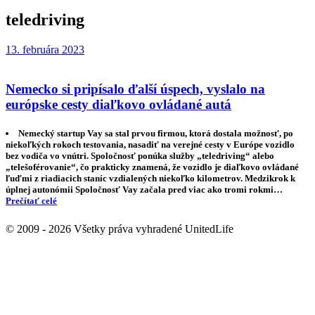
teledriving
13. februára 2023
Nemecko si pripísalo ďalší úspech, vyslalo na
európske cesty diaľkovo ovládané autá
Nemecký startup Vay sa stal prvou firmou, ktorá dostala možnosť, po
niekoľkých rokoch testovania, nasadiť na verejné cesty v Európe vozidlo
bez vodiča vo vnútri. Spoločnosť ponúka služby „teledriving“ alebo
„telešoférovanie“, čo prakticky znamená, že vozidlo je diaľkovo ovládané
ľuďmi z riadiacich staníc vzdialených niekoľko kilometrov. Medzikrok k
úplnej autonómii Spoločnosť Vay začala pred viac ako tromi rokmi…
Prečítať celé
© 2009 - 2026 Všetky práva vyhradené UnitedLife