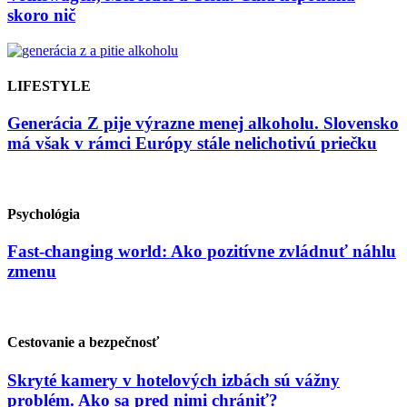
skoro nič
LIFESTYLE
Generácia Z pije výrazne menej alkoholu. Slovensko
má však v rámci Európy stále nelichotivú priečku
Psychológia
Fast-changing world: Ako pozitívne zvládnuť náhlu
zmenu
Cestovanie a bezpečnosť
Skryté kamery v hotelových izbách sú vážny
problém. Ako sa pred nimi chrániť?