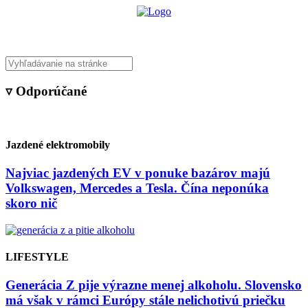
▿ Odporúčané
Jazdené elektromobily
Najviac jazdených EV v ponuke bazárov majú
Volkswagen, Mercedes a Tesla. Čína neponúka
skoro nič
LIFESTYLE
Generácia Z pije výrazne menej alkoholu. Slovensko
má však v rámci Európy stále nelichotivú priečku