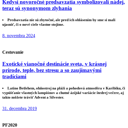
Kedysi novoročné predsavzatia symbolizovali nádej,
teraz sú synonymom zlyhania
Predsavzatia nie sú zbytočné, ale pred ich ohlásením by sme si mali
ujasniť, či o nové ciele vlastne stojíme.
8. novembra 2024
Cestovanie
Exotické vianočné destinácie sveta, v krásnej
prírode, teple, bez stresu a so zaujímavými
tradíciami
Latino Betlehem, ohňostroj na pláži a pohodová atmosféra v Karibiku, či
vypúšťanie vlastných lampiónov a chutné ázijské variácie štedrej večere, aj
takto môžete tráviť Advent a Silvester.
31. decembra 2019
PF2020