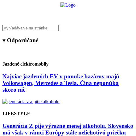
▿ Odporúčané
Jazdené elektromobily
Najviac jazdených EV v ponuke bazárov majú
Volkswagen, Mercedes a Tesla. Čína neponúka
skoro nič
LIFESTYLE
Generácia Z pije výrazne menej alkoholu. Slovensko
má však v rámci Európy stále nelichotivú priečku