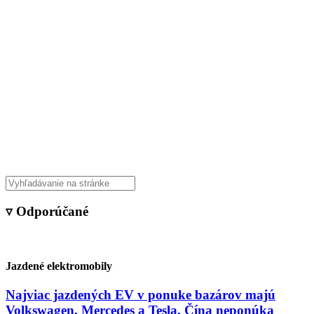
▿ Odporúčané
Jazdené elektromobily
Najviac jazdených EV v ponuke bazárov majú
Volkswagen, Mercedes a Tesla. Čína neponúka