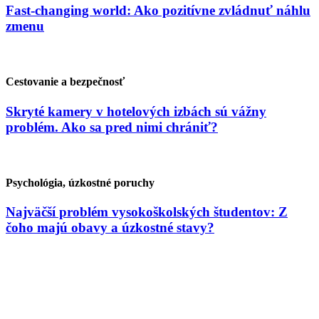
Fast-changing world: Ako pozitívne zvládnuť náhlu
zmenu
Cestovanie a bezpečnosť
Skryté kamery v hotelových izbách sú vážny
problém. Ako sa pred nimi chrániť?
Psychológia, úzkostné poruchy
Najväčší problém vysokoškolských študentov: Z
čoho majú obavy a úzkostné stavy?