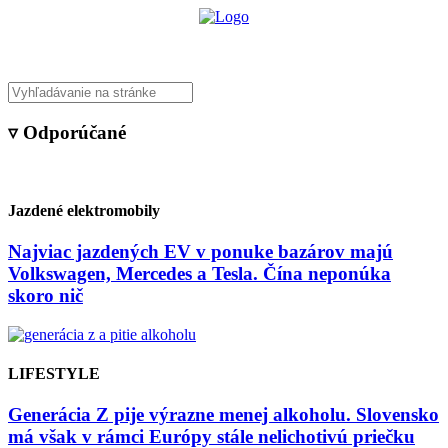
▿ Odporúčané
Jazdené elektromobily
Najviac jazdených EV v ponuke bazárov majú
Volkswagen, Mercedes a Tesla. Čína neponúka
skoro nič
LIFESTYLE
Generácia Z pije výrazne menej alkoholu. Slovensko
má však v rámci Európy stále nelichotivú priečku