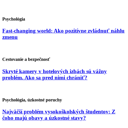
Psychológia
Fast-changing world: Ako pozitívne zvládnuť náhlu
zmenu
Cestovanie a bezpečnosť
Skryté kamery v hotelových izbách sú vážny
problém. Ako sa pred nimi chrániť?
Psychológia, úzkostné poruchy
Najväčší problém vysokoškolských študentov: Z
čoho majú obavy a úzkostné stavy?