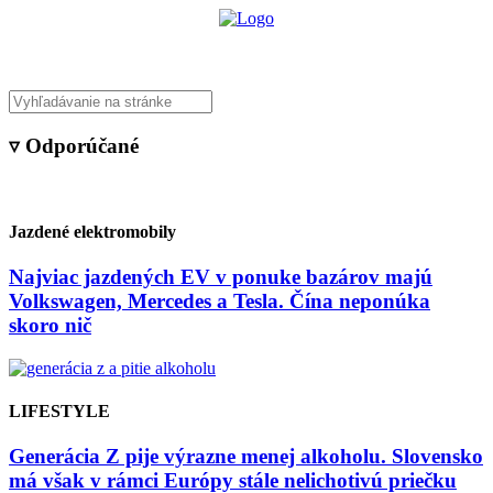
▿ Odporúčané
Jazdené elektromobily
Najviac jazdených EV v ponuke bazárov majú
Volkswagen, Mercedes a Tesla. Čína neponúka
skoro nič
LIFESTYLE
Generácia Z pije výrazne menej alkoholu. Slovensko
má však v rámci Európy stále nelichotivú priečku