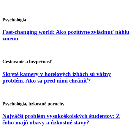
Psychológia
Fast-changing world: Ako pozitívne zvládnuť náhlu
zmenu
Cestovanie a bezpečnosť
Skryté kamery v hotelových izbách sú vážny
problém. Ako sa pred nimi chrániť?
Psychológia, úzkostné poruchy
Najväčší problém vysokoškolských študentov: Z
čoho majú obavy a úzkostné stavy?