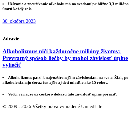
Užívanie a zneužívanie alkoholu má na svedomí približne 3,3 milióna
úmrtí každý rok.
30. októbra 2023
Zdravie
Alkoholizmus ničí každoročne milióny životov:
Prevratný spôsob liečby by mohol závislosť úplne
vyliečiť
Alkoholizmus patrí k najrozšírenejším závislostiam na svete. Žiaľ, po
alkohole siahajú čoraz častejšie aj deti mladšie ako 15 rokov.
Vedci veria, že už čoskoro dokážu túto závislosť úplne poraziť.
© 2009 - 2026 Všetky práva vyhradené UnitedLife