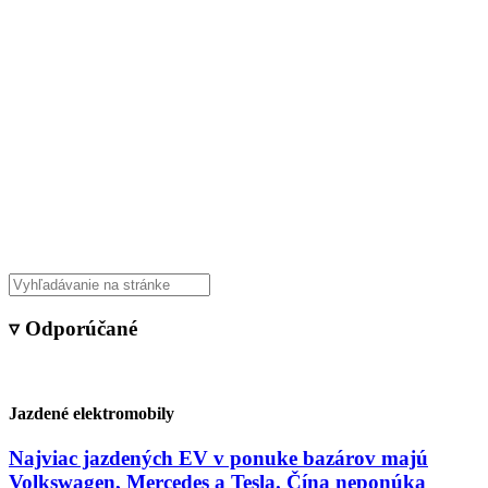
▿ Odporúčané
Jazdené elektromobily
Najviac jazdených EV v ponuke bazárov majú
Volkswagen, Mercedes a Tesla. Čína neponúka