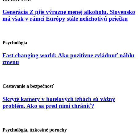
Generácia Z pije výrazne menej alkoholu. Slovensko
má však v rámci Európy stále nelichotivú priečku
Psychológia
Fast-changing world: Ako pozitívne zvládnuť náhlu
zmenu
Cestovanie a bezpečnosť
Skryté kamery v hotelových izbách sú vážny
problém. Ako sa pred nimi chrániť?
Psychológia, úzkostné poruchy