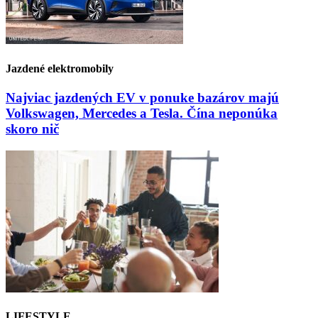
Jazdené elektromobily
Najviac jazdených EV v ponuke bazárov majú
Volkswagen, Mercedes a Tesla. Čína neponúka
skoro nič
LIFESTYLE