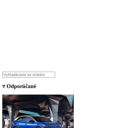
▿ Odporúčané