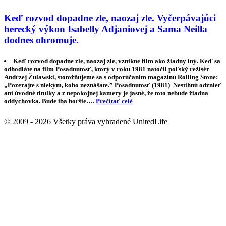
Keď rozvod dopadne zle, naozaj zle. Vyčerpávajúci
herecký výkon Isabelly Adjaniovej a Sama Neilla
dodnes ohromuje.
Keď rozvod dopadne zle, naozaj zle, vznikne film ako žiadny iný. Keď sa
odhodláte na film Posadnutosť, ktorý v roku 1981 natočil poľský režisér
Andrzej Žulawski, stotožňujeme sa s odporúčaním magazínu Rolling Stone:
„Pozerajte s niekým, koho neznášate.” Posadnutosť (1981) Nestihnú odznieť
ani úvodné titulky a z nepokojnej kamery je jasné, že toto nebude žiadna
oddychovka. Bude iba horšie….
Prečítať celé
© 2009 - 2026 Všetky práva vyhradené UnitedLife