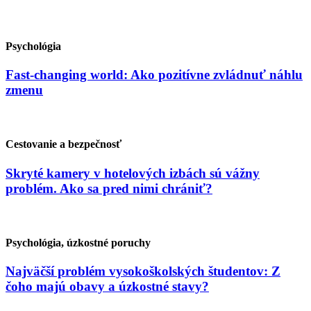
Psychológia
Fast-changing world: Ako pozitívne zvládnuť náhlu
zmenu
Cestovanie a bezpečnosť
Skryté kamery v hotelových izbách sú vážny
problém. Ako sa pred nimi chrániť?
Psychológia, úzkostné poruchy
Najväčší problém vysokoškolských študentov: Z
čoho majú obavy a úzkostné stavy?