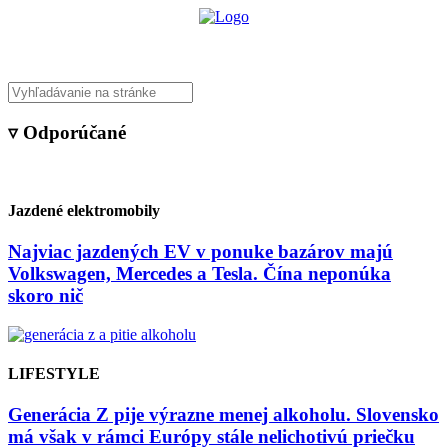
▿ Odporúčané
Jazdené elektromobily
Najviac jazdených EV v ponuke bazárov majú
Volkswagen, Mercedes a Tesla. Čína neponúka
skoro nič
LIFESTYLE
Generácia Z pije výrazne menej alkoholu. Slovensko
má však v rámci Európy stále nelichotivú priečku