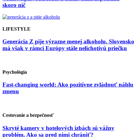
skoro nič
LIFESTYLE
Generácia Z pije výrazne menej alkoholu. Slovensko
má však v rámci Európy stále nelichotivú priečku
Psychológia
Fast-changing world: Ako pozitívne zvládnuť náhlu
zmenu
Cestovanie a bezpečnosť
Skryté kamery v hotelových izbách sú vážny
problém. Ako sa pred nimi chrániť?