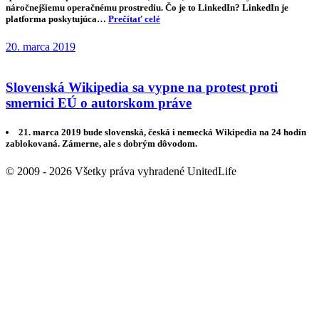
náročnejšiemu operačnému prostrediu. Čo je to LinkedIn? LinkedIn je
platforma poskytujúca…
Prečítať celé
20. marca 2019
Slovenská Wikipedia sa vypne na protest proti
smernici EÚ o autorskom práve
21. marca 2019 bude slovenská, česká i nemecká Wikipedia na 24 hodín
zablokovaná. Zámerne, ale s dobrým dôvodom.
© 2009 - 2026 Všetky práva vyhradené UnitedLife