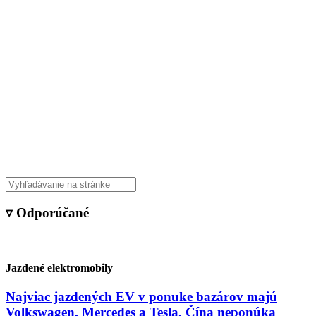
▿ Odporúčané
Jazdené elektromobily
Najviac jazdených EV v ponuke bazárov majú
Volkswagen, Mercedes a Tesla. Čína neponúka