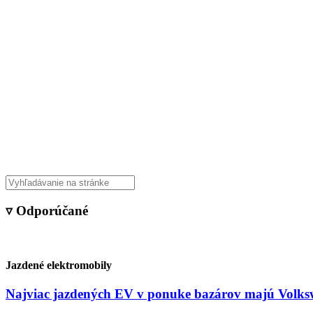
Veda & Techno
▿ Odporúčané
Jazdené elektromobily
Najviac jazdených EV v ponuke bazárov majú Volksw