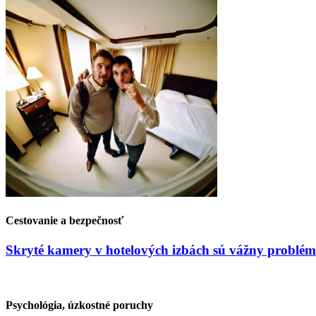
Cestovanie a bezpečnosť
Skryté kamery v hotelových izbách sú vážny problém
Psychológia, úzkostné poruchy