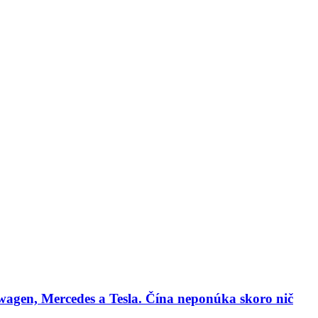
lógie
Biznis & Start-up
Auto & Mobilita
Ľudia
Zdravie
Odporú
agen, Mercedes a Tesla. Čína neponúka skoro nič