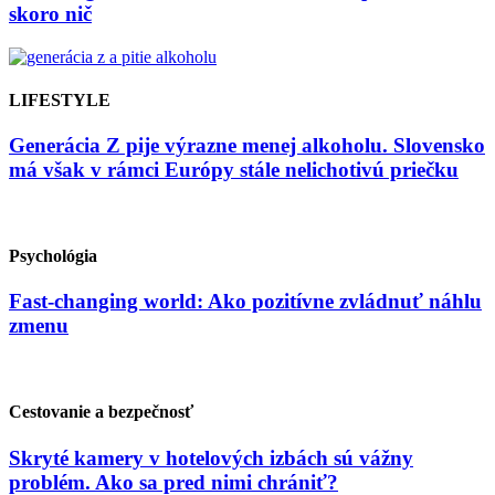
skoro nič
LIFESTYLE
Generácia Z pije výrazne menej alkoholu. Slovensko
má však v rámci Európy stále nelichotivú priečku
Psychológia
Fast-changing world: Ako pozitívne zvládnuť náhlu
zmenu
Cestovanie a bezpečnosť
Skryté kamery v hotelových izbách sú vážny
problém. Ako sa pred nimi chrániť?