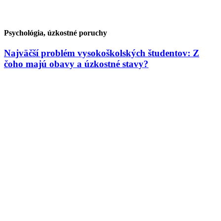
Psychológia, úzkostné poruchy
Najväčší problém vysokoškolských študentov: Z
čoho majú obavy a úzkostné stavy?