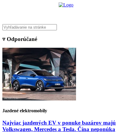
▿ Odporúčané
Jazdené elektromobily
Najviac jazdených EV v ponuke bazárov majú
Volkswagen, Mercedes a Tesla. Čína neponúka