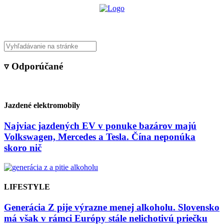
▿ Odporúčané
Jazdené elektromobily
Najviac jazdených EV v ponuke bazárov majú
Volkswagen, Mercedes a Tesla. Čína neponúka
skoro nič
LIFESTYLE
Generácia Z pije výrazne menej alkoholu. Slovensko
má však v rámci Európy stále nelichotivú priečku