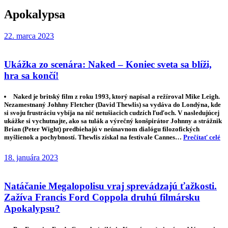
Apokalypsa
22. marca 2023
Ukážka zo scenára: Naked – Koniec sveta sa blíži,
hra sa končí!
Naked je britský film z roku 1993, ktorý napísal a režíroval Mike Leigh.
Nezamestnaný Johhny Fletcher (David Thewlis) sa vydáva do Londýna, kde
si svoju frustráciu vybíja na nič netušiacich cudzích ľuďoch. V nasledujúcej
ukážke si vychutnajte, ako sa tulák a výrečný konšpirátor Johnny a strážnik
Brian (Peter Wight) predbiehajú v neúnavnom dialógu filozofických
myšlienok a pochybností. Thewlis získal na festivale Cannes…
Prečítať celé
18. januára 2023
Natáčanie Megalopolisu vraj sprevádzajú ťažkosti.
Zažíva Francis Ford Coppola druhú filmársku
Apokalypsu?