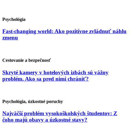
Psychológia
Fast-changing world: Ako pozitívne zvládnuť náhlu
zmenu
Cestovanie a bezpečnosť
Skryté kamery v hotelových izbách sú vážny
problém. Ako sa pred nimi chrániť?
Psychológia, úzkostné poruchy
Najväčší problém vysokoškolských študentov: Z
čoho majú obavy a úzkostné stavy?