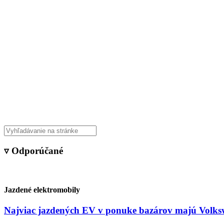
Veda & Techno
▿ Odporúčané
Jazdené elektromobily
Najviac jazdených EV v ponuke bazárov majú Volksw