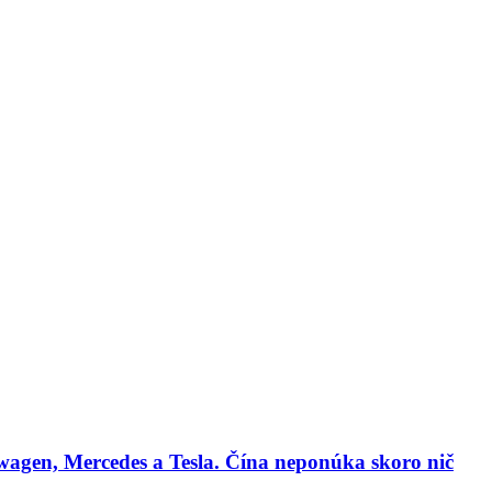
lógie
Biznis & Start-up
Auto & Mobilita
Ľudia
Zdravie
Odporú
agen, Mercedes a Tesla. Čína neponúka skoro nič