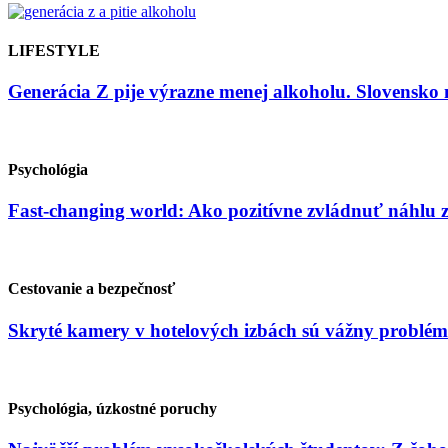
LIFESTYLE
Generácia Z pije výrazne menej alkoholu. Slovensko 
Psychológia
Fast-changing world: Ako pozitívne zvládnuť náhlu
Cestovanie a bezpečnosť
Skryté kamery v hotelových izbách sú vážny problém
Psychológia, úzkostné poruchy