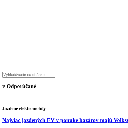
Veda & Techno
▿ Odporúčané
Jazdené elektromobily
Najviac jazdených EV v ponuke bazárov majú Volksw