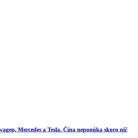
lógie
Biznis & Start-up
Auto & Mobilita
Ľudia
Zdravie
Odporú
agen, Mercedes a Tesla. Čína neponúka skoro nič