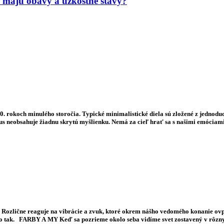
 majú obavy a úzkostné stavy?
 rokoch minulého storočia. Typické minimalistické diela sú zložené z jednodu
zmus neobsahuje žiadnu skrytú myšlienku. Nemá za cieľ hrať sa s našimi emócia
 Rozlične reaguje na vibrácie a zvuk, ktoré okrem nášho vedomého konanie ovp
e to tak. FARBY A MY Keď sa pozrieme okolo seba vidíme svet zostavený v rô