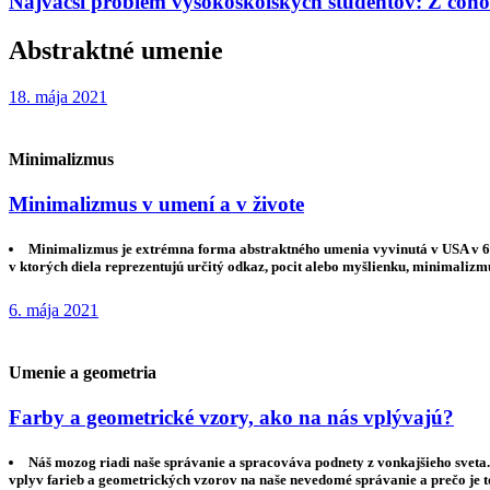
Najväčší problém vysokoškolských študentov: Z čoho
Abstraktné umenie
18. mája 2021
Minimalizmus
Minimalizmus v umení a v živote
Minimalizmus je extrémna forma abstraktného umenia vyvinutá v USA v 60.
v ktorých diela reprezentujú určitý odkaz, pocit alebo myšlienku, minimali
6. mája 2021
Umenie a geometria
Farby a geometrické vzory, ako na nás vplývajú?
Náš mozog riadi naše správanie a spracováva podnety z vonkajšieho sveta.
vplyv farieb a geometrických vzorov na naše nevedomé správanie a prečo j