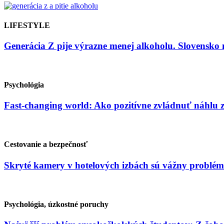
LIFESTYLE
Generácia Z pije výrazne menej alkoholu. Slovensko 
Psychológia
Fast-changing world: Ako pozitívne zvládnuť náhlu
Cestovanie a bezpečnosť
Skryté kamery v hotelových izbách sú vážny problém
Psychológia, úzkostné poruchy