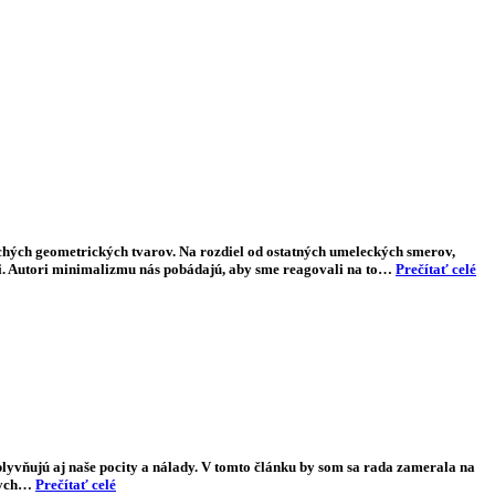
chých geometrických tvarov. Na rozdiel od ostatných umeleckých smerov,
mi. Autori minimalizmu nás pobádajú, aby sme reagovali na to…
Prečítať celé
lyvňujú aj naše pocity a nálady. V tomto článku by som sa rada zamerala na
znych…
Prečítať celé