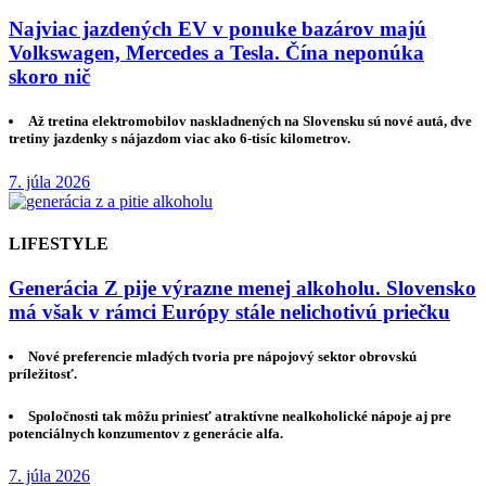
Najviac jazdených EV v ponuke bazárov majú
Volkswagen, Mercedes a Tesla. Čína neponúka
skoro nič
Až tretina elektromobilov naskladnených na Slovensku sú nové autá, dve
tretiny jazdenky s nájazdom viac ako 6-tisíc kilometrov.
7. júla 2026
LIFESTYLE
Generácia Z pije výrazne menej alkoholu. Slovensko
má však v rámci Európy stále nelichotivú priečku
Nové preferencie mladých tvoria pre nápojový sektor obrovskú
príležitosť.
Spoločnosti tak môžu priniesť atraktívne nealkoholické nápoje aj pre
potenciálnych konzumentov z generácie alfa.
7. júla 2026