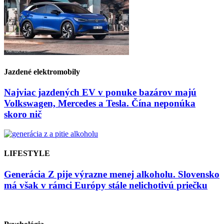
Jazdené elektromobily
Najviac jazdených EV v ponuke bazárov majú
Volkswagen, Mercedes a Tesla. Čína neponúka
skoro nič
LIFESTYLE
Generácia Z pije výrazne menej alkoholu. Slovensko
má však v rámci Európy stále nelichotivú priečku