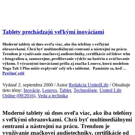
Tablety prechádzajú veľkými inováciami
Moderné tablety sú dnes oveľa viac, ako iba telefóny s veľkými
obrazovkami. Chcú byť multimediálnymi centrami a nástrojmi na prácu.
Trendom je využívanie značkovej audiotechniky, certifikácie od lídrov trhu
s fotografiou a, samozrejme, predlžovanie výdrže na batériu a zväčšovanie
výkonu. S výraznými inováciami prišla aj značka Lenovo, ktorá modelom
Yoga Tab 3 Plus môže ovplyvniť celý trh s tabletmi. Pamätáte sa, keď…
Prečítať celé
Vydané 2. septembra 2000 / Autor
Redakcia UnitedLife
/ Obsahuje
tieto témy:
Inovácie
,
Lenovo
,
Tablet
,
Technológie
,
United Life
Online (09/2016)
,
Veda a technika
Moderné tablety sú dnes oveľa viac, ako iba telefóny
s veľkými obrazovkami. Chcú byť multimediálnymi
centrami a nástrojmi na prácu. Trendom je
využívanie značkovej audiotechniky, certifikácie od