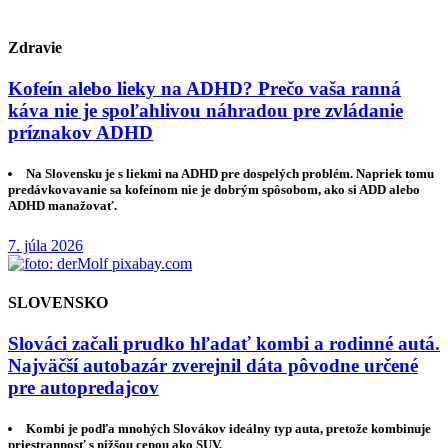
Zdravie
Kofeín alebo lieky na ADHD? Prečo vaša ranná
káva nie je spoľahlivou náhradou pre zvládanie
príznakov ADHD
Na Slovensku je s liekmi na ADHD pre dospelých problém. Napriek tomu
predávkovavanie sa kofeínom nie je dobrým spôsobom, ako si ADD alebo
ADHD manažovať.
7. júla 2026
SLOVENSKO
Slováci začali prudko hľadať kombi a rodinné autá.
Najväčší autobazár zverejnil dáta pôvodne určené
pre autopredajcov
Kombi je podľa mnohých Slovákov ideálny typ auta, pretože kombinuje
priestrannosť s nižšou cenou ako SUV.