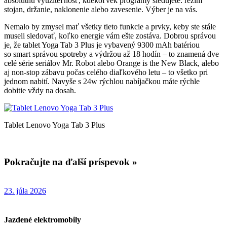
absolútnu využiteľnosť, kdekoľvek programy sledujete: režim
stojan, držanie, naklonenie alebo zavesenie. Výber je na vás.
Nemalo by zmysel mať všetky tieto funkcie a prvky, keby ste stále
museli sledovať, koľko energie vám ešte zostáva. Dobrou správou
je, že tablet Yoga Tab 3 Plus je vybavený 9300 mAh batériou
so smart správou spotreby a výdržou až 18 hodín – to znamená dve
celé série seriálov Mr. Robot alebo Orange is the New Black, alebo
aj non-stop zábavu počas celého diaľkového letu – to všetko pri
jednom nabití. Navyše s 24w rýchlou nabíjačkou máte rýchle
dobitie vždy na dosah.
Tablet Lenovo Yoga Tab 3 Plus
Pokračujte na ďalší príspevok »
23. júla 2026
Jazdené elektromobily