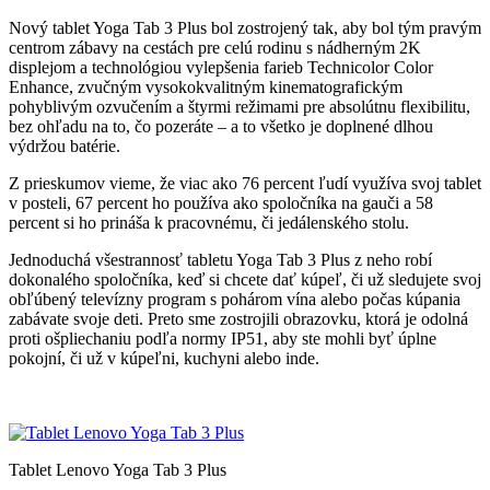
Nový tablet Yoga Tab 3 Plus bol zostrojený tak, aby bol tým pravým
centrom zábavy na cestách pre celú rodinu s nádherným 2K
displejom a technológiou vylepšenia farieb Technicolor Color
Enhance, zvučným vysokokvalitným kinematografickým
pohyblivým ozvučením a štyrmi režimami pre absolútnu flexibilitu,
bez ohľadu na to, čo pozeráte – a to všetko je doplnené dlhou
výdržou batérie.
Z prieskumov vieme, že viac ako 76 percent ľudí využíva svoj tablet
v posteli, 67 percent ho používa ako spoločníka na gauči a 58
percent si ho prináša k pracovnému, či jedálenského stolu.
Jednoduchá všestrannosť tabletu Yoga Tab 3 Plus z neho robí
dokonalého spoločníka, keď si chcete dať kúpeľ, či už sledujete svoj
obľúbený televízny program s pohárom vína alebo počas kúpania
zabávate svoje deti. Preto sme zostrojili obrazovku, ktorá je odolná
proti ošpliechaniu podľa normy IP51, aby ste mohli byť úplne
pokojní, či už v kúpeľni, kuchyni alebo inde.
Tablet Lenovo Yoga Tab 3 Plus