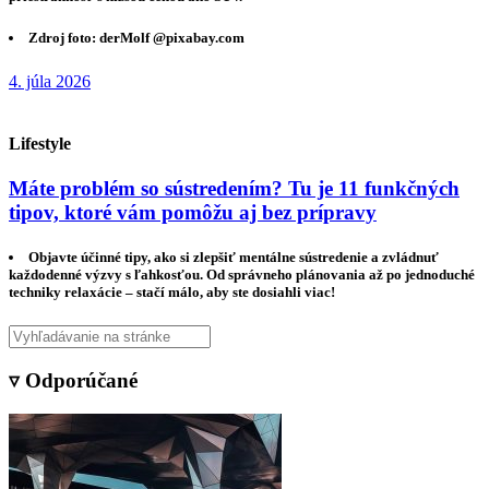
Zdroj foto: derMolf @pixabay.com
4. júla 2026
Lifestyle
Máte problém so sústredením? Tu je 11 funkčných
tipov, ktoré vám pomôžu aj bez prípravy
Objavte účinné tipy, ako si zlepšiť mentálne sústredenie a zvládnuť
každodenné výzvy s ľahkosťou. Od správneho plánovania až po jednoduché
techniky relaxácie – stačí málo, aby ste dosiahli viac!
▿ Odporúčané