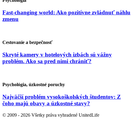
Psychológia
Fast-changing world: Ako pozitívne zvládnuť náhlu
zmenu
Cestovanie a bezpečnosť
Skryté kamery v hotelových izbách sú vážny
problém. Ako sa pred nimi chrániť?
Psychológia, úzkostné poruchy
Najväčší problém vysokoškolských študentov: Z
čoho majú obavy a úzkostné stavy?
© 2009 - 2026 Všetky práva vyhradené UnitedLife