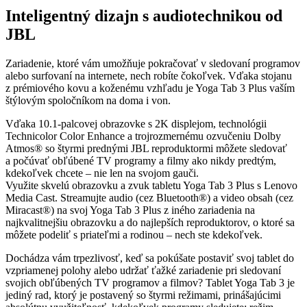
Inteligentný dizajn s audiotechnikou od
JBL
Zariadenie, ktoré vám umožňuje pokračovať v sledovaní programov
alebo surfovaní na internete, nech robíte čokoľvek. Vďaka stojanu
z prémiového kovu a koženému vzhľadu je Yoga Tab 3 Plus vaším
štýlovým spoločníkom na doma i von.
Vďaka 10.1-palcovej obrazovke s 2K displejom, technológii
Technicolor Color Enhance a trojrozmernému ozvučeniu Dolby
Atmos® so štyrmi prednými JBL reproduktormi môžete sledovať
a počúvať obľúbené TV programy a filmy ako nikdy predtým,
kdekoľvek chcete – nie len na svojom gauči.
Využite skvelú obrazovku a zvuk tabletu Yoga Tab 3 Plus s Lenovo
Media Cast. Streamujte audio (cez Bluetooth®) a video obsah (cez
Miracast®) na svoj Yoga Tab 3 Plus z iného zariadenia na
najkvalitnejšiu obrazovku a do najlepších reproduktorov, o ktoré sa
môžete podeliť s priateľmi a rodinou – nech ste kdekoľvek.
Dochádza vám trpezlivosť, keď sa pokúšate postaviť svoj tablet do
vzpriamenej polohy alebo udržať ťažké zariadenie pri sledovaní
svojich obľúbených TV programov a filmov? Tablet Yoga Tab 3 je
jediný rad, ktorý je postavený so štyrmi režimami, prinášajúcimi