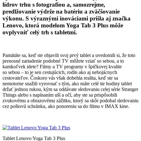
lídrov trhu s fotografiou a, samozrejme,
predlžovanie výdrže na batériu a zväčšovanie
výkonu. S výraznými inováciami prišla aj značka
Lenovo, ktorá modelom Yoga Tab 3 Plus môže
ovplyvniť celý trh s tabletmi.
Pamätáte sa, keď ste objavili svoj prvý tablet a uvedomili si, že toto
prenosné zariadenie podobné TV môžete vziať so sebou, a to
kamkoľvek idete? Filmy a TV programy v špičkovej kvalite
so sebou – to je sen cestujúcich, rodín ako aj nebojácnych
cestovateľov. Čoskoro vás však dobehla realita, keď ste sa
nemotorne snažili vyrovnať s tým, ako máte celé tie hodiny tablet
držať jednou rukou, kým sa oddávate sledovaniu celej série Stranger
Things alebo s napínaním uší a očí, aby ste sa prispôsobili
zvukovému a obrazovému zážitku, ktorý sa skôr podobal sledovaniu
cez poštovú schránku, ako ponoreniu sa do filmu v IMAX kine.
Tablet Lenovo Yoga Tab 3 Plus