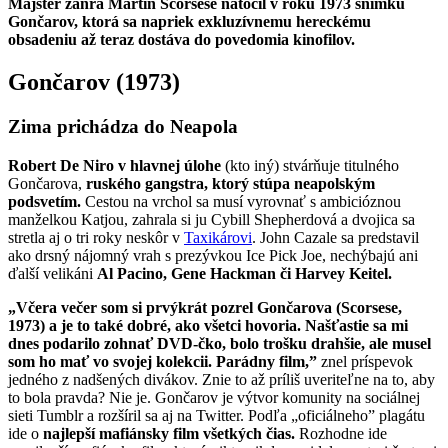
Majster žánra Martin Scorsese natočil v roku 1973 snímku
Gončarov, ktorá sa napriek exkluzívnemu hereckému
obsadeniu až teraz dostáva do povedomia kinofilov.
Gončarov (1973)
Zima prichádza do Neapola
Robert De Niro v hlavnej úlohe
(kto iný) stvárňuje titulného
Gončarova,
ruského gangstra, ktorý stúpa neapolským
podsvetím.
Cestou na vrchol sa musí vyrovnať s ambicióznou
manželkou Katjou, zahrala si ju Cybill Shepherdová a dvojica sa
stretla aj o tri roky neskôr v
Taxikárovi
. John Cazale sa predstavil
ako drsný nájomný vrah s prezývkou Ice Pick Joe, nechýbajú ani
ďalší velikáni
Al Pacino, Gene Hackman či Harvey Keitel.
„Včera večer som si prvýkrát pozrel Gončarova (Scorsese,
1973) a je to také dobré, ako všetci hovoria. Našťastie sa mi
dnes podarilo zohnať DVD-čko, bolo trošku drahšie, ale musel
som ho mať vo svojej kolekcii. Parádny film,”
znel príspevok
jedného z nadšených divákov. Znie to až príliš uveriteľne na to, aby
to bola pravda? Nie je. Gončarov je výtvor komunity na sociálnej
sieti Tumblr a rozšíril sa aj na Twitter. Podľa „oficiálneho” plagátu
ide o
najlepší mafiánsky film všetkých čias.
Rozhodne ide