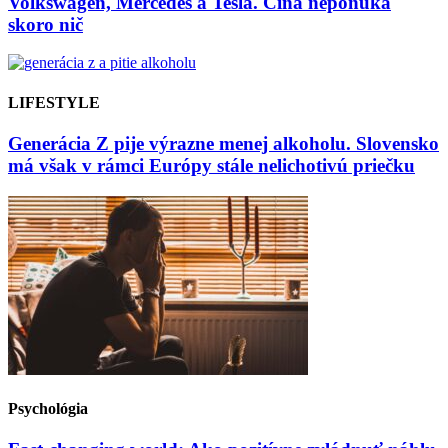
Volkswagen, Mercedes a Tesla. Čína neponúka
skoro nič
LIFESTYLE
Generácia Z pije výrazne menej alkoholu. Slovensko
má však v rámci Európy stále nelichotivú priečku
Psychológia