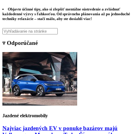
Objavte účinné tipy, ako si zlepšiť mentálne sústredenie a zvládnuť
každodenné výzvy s ľahkosťou. Od správneho plánovania až po jednoduché
techniky relaxácie – stačí málo, aby ste dosiahli viac!
▿ Odporúčané
Jazdené elektromobily
Najviac jazdených EV v ponuke bazárov majú