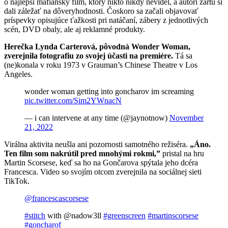
o najlepší mafiánsky film, ktorý nikto nikdy nevidel, a autori žartu si
dali záležať na dôveryhodnosti. Čoskoro sa začali objavovať
príspevky opisujúce ťažkosti pri natáčaní, zábery z jednotlivých
scén, DVD obaly, ale aj reklamné produkty.
Herečka Lynda Carterová, pôvodná Wonder Woman,
zverejnila fotografiu zo svojej účasti na premiére.
Tá sa
(ne)konala v roku 1973 v Grauman’s Chinese Theatre v Los
Angeles.
wonder woman getting into goncharov im screaming
pic.twitter.com/Sim2YWnacN
— i can intervene at any time (@jaynotnow)
November
21, 2022
Virálna aktivita neušla ani pozornosti samotného režiséra.
„Áno.
Ten film som nakrútil pred mnohými rokmi,”
pristal na hru
Martin Scorsese, keď sa ho na Gončarova spýtala jeho dcéra
Francesca. Video so svojím otcom zverejnila na sociálnej sieti
TikTok.
@francescascorsese
#stitch
with @nadow3ll
#greenscreen
#martinscorsese
#goncharof