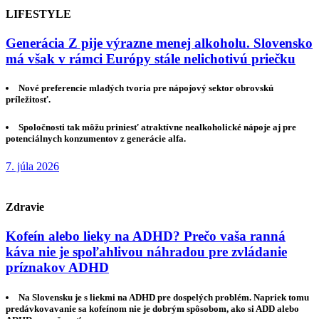
LIFESTYLE
Generácia Z pije výrazne menej alkoholu. Slovensko
má však v rámci Európy stále nelichotivú priečku
Nové preferencie mladých tvoria pre nápojový sektor obrovskú
príležitosť.
Spoločnosti tak môžu priniesť atraktívne nealkoholické nápoje aj pre
potenciálnych konzumentov z generácie alfa.
7. júla 2026
Zdravie
Kofeín alebo lieky na ADHD? Prečo vaša ranná
káva nie je spoľahlivou náhradou pre zvládanie
príznakov ADHD
Na Slovensku je s liekmi na ADHD pre dospelých problém. Napriek tomu
predávkovavanie sa kofeínom nie je dobrým spôsobom, ako si ADD alebo