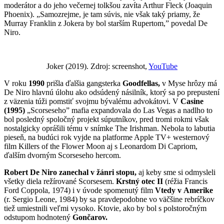
moderátor a do jeho večernej tolkšou zavíta Arthur Fleck (Joaquin
Phoenix). „Samozrejme, je tam súvis, nie však taký priamy, že
Murray Franklin z Jokera by bol starším Rupertom,” povedal De
Niro.
Joker (2019). Zdroj: screenshot,
YouTube
V roku
1990
prišla ďalšia gangsterka
Goodfellas,
v Myse hrôzy má
De Niro hlavnú úlohu ako odsúdený násilník, ktorý sa po prepustení
z väzenia túži pomstiť svojmu bývalému advokátovi. V
Casine
(1995)
„Scorseseho” mafia expandovala do Las Vegas a nadlho to
bol posledný spoločný projekt súputníkov, pred tromi rokmi však
nostalgicky oprášili tému v snímke The Irishman. Nebola to labutia
pieseň, na budúci rok vyjde na platforme Apple TV+ westernový
film Killers of the Flower Moon aj s Leonardom Di Capriom,
ďalším dvorným Scorseseho hercom.
Robert De Niro zanechal v žánri stopu,
aj keby sme si odmysleli
všetky diela režírované Scorsesem.
Krstný otec II
(réžia Francis
Ford Coppola, 1974) i v úvode spomenutý film
Vtedy v Amerike
(r. Sergio Leone, 1984) by sa pravdepodobne vo väčšine rebríčkov
tiež umiestnili veľmi vysoko. Ktovie, ako by bol s polstoročným
odstupom hodnotený
Gončarov.