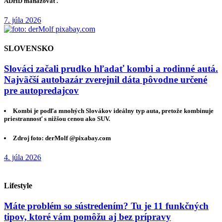
ADHD manažovať.
7. júla 2026
SLOVENSKO
Slováci začali prudko hľadať kombi a rodinné autá.
Najväčší autobazár zverejnil dáta pôvodne určené
pre autopredajcov
Kombi je podľa mnohých Slovákov ideálny typ auta, pretože kombinuje
priestrannosť s nižšou cenou ako SUV.
Zdroj foto: derMolf @pixabay.com
4. júla 2026
Lifestyle
Máte problém so sústredením? Tu je 11 funkčných
tipov, ktoré vám pomôžu aj bez prípravy