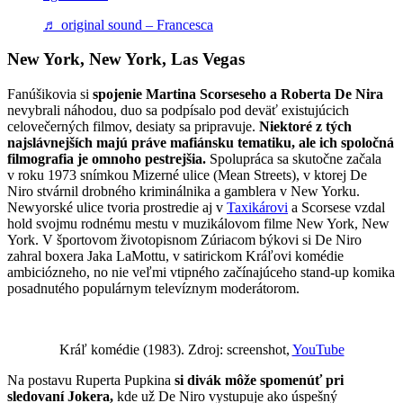
♬ original sound – Francesca
New York, New York, Las Vegas
Fanúšikovia si
spojenie Martina Scorseseho a Roberta De Nira
nevybrali náhodou, duo sa podpísalo pod deväť existujúcich
celovečerných filmov, desiaty sa pripravuje.
Niektoré z tých
najslávnejších majú práve mafiánsku tematiku, ale ich spoločná
filmografia je omnoho pestrejšia.
Spolupráca sa skutočne začala
v roku 1973 snímkou Mizerné ulice (Mean Streets), v ktorej De
Niro stvárnil drobného kriminálnika a gamblera v New Yorku.
Newyorské ulice tvoria prostredie aj v
Taxikárovi
a Scorsese vzdal
hold svojmu rodnému mestu v muzikálovom filme New York, New
York. V športovom životopisnom Zúriacom býkovi si De Niro
zahral boxera Jaka LaMottu, v satirickom Kráľovi komédie
ambiciózneho, no nie veľmi vtipného začínajúceho stand-up komika
posadnutého populárnym televíznym moderátorom.
Kráľ komédie (1983). Zdroj: screenshot,
YouTube
Na postavu Ruperta Pupkina
si divák môže spomenúť pri
sledovaní Jokera,
kde už De Niro vystupuje ako úspešný