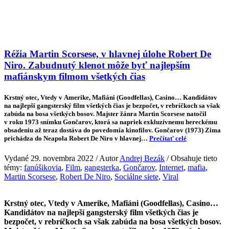
Réžia Martin Scorsese, v hlavnej úlohe Robert De
Niro. Zabudnutý klenot môže byť najlepším
mafiánskym filmom všetkých čias
Krstný otec, Vtedy v Amerike, Mafiáni (Goodfellas), Casino… Kandidátov
na najlepší gangsterský film všetkých čias je bezpočet, v rebríčkoch sa však
zabúda na bosa všetkých bosov. Majster žánra Martin Scorsese natočil
v roku 1973 snímku Gončarov, ktorá sa napriek exkluzívnemu hereckému
obsadeniu až teraz dostáva do povedomia kinofilov. Gončarov (1973) Zima
prichádza do Neapola Robert De Niro v hlavnej…
Prečítať celé
Vydané 29. novembra 2022 / Autor
Andrej Bezák
/ Obsahuje tieto
témy:
fanúšikovia
,
Film
,
gangsterka
,
Gončarov
,
Internet
,
mafia
,
Martin Scorsese
,
Robert De Niro
,
Sociálne siete
,
Viral
Krstný otec, Vtedy v Amerike, Mafiáni (Goodfellas), Casino…
Kandidátov na najlepší gangsterský film všetkých čias je
bezpočet, v rebríčkoch sa však zabúda na bosa všetkých bosov.