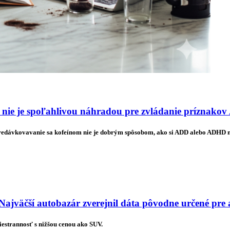
 nie je spoľahlivou náhradou pre zvládanie príznak
predávkovavanie sa kofeínom nie je dobrým spôsobom, ako si ADD alebo ADHD
Najväčší autobazár zverejnil dáta pôvodne určené pre
estrannosť s nižšou cenou ako SUV.