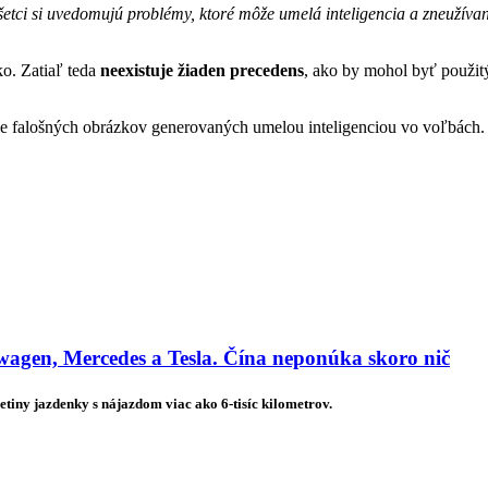
šetci si uvedomujú problémy, ktoré môže umelá inteligencia a zneužívan
ko. Zatiaľ teda
neexistuje žiaden precedens
, ako by mohol byť použit
ie falošných obrázkov generovaných umelou inteligenciou vo voľbách. 
agen, Mercedes a Tesla. Čína neponúka skoro nič
etiny jazdenky s nájazdom viac ako 6-tisíc kilometrov.