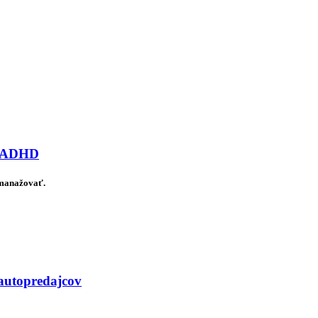
ov ADHD
 manažovať.
 autopredajcov