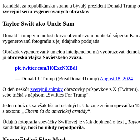
Kandidát za republikánsku stranu a bývalý prezident Donald Trump obj
zverejnil sériu vygenerovaných obrázkov
.
Taylor Swift ako Uncle Sam
Donald Trump v minulosti krivo obvinil svoju politickú súperku Kamal
vygenerovanú fotografiu z jej údajného podujatia.
Obrázok vygenerovaný umelou inteligenciou má vyobrazovať demokrati
ju
obrovská vlajka Sovietskeho zväzu.
pic.twitter.com/H0ExcNXBdl
— Donald J. Trump (@realDonaldTrump)
August 18, 2024
O deň neskôr
zverejnil snímky
obrazovky príspevkov z X (Twitteru). 
sebe tričká s nápisom „Swifties For Trump“.
Jeden obrázok sa však líši od ostatných. Ukazuje známu
speváčku Ta
s textom:
„Chcem ťa do americkej armády“
.
Údajná fotografia speváčky Swiftovej je však doplnená o text
„Taylor
kandidatúry,
hoci ho nikdy nepodporila
.
Nepoučiteľný Elon Musk