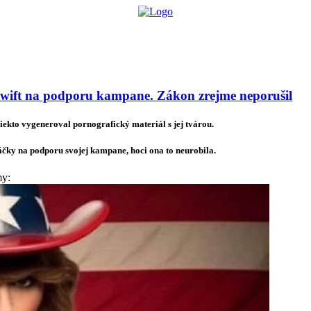
lógie
Biznis & Start-up
Auto & Mobilita
Ľudia
Zdravie
Odporú
Swift na podporu kampane. Zákon zrejme neporušil
iekto vygeneroval pornografický materiál s jej tvárou.
áčky na podporu svojej kampane, hoci ona to neurobila.
my: