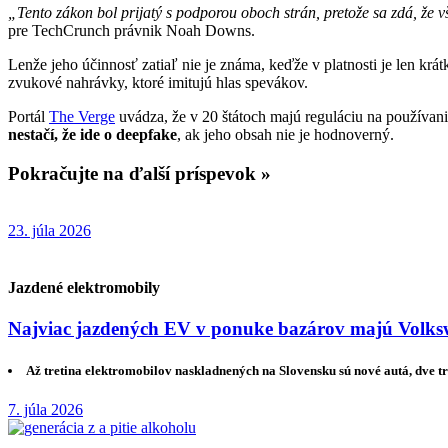
„Tento zákon bol prijatý s podporou oboch strán, pretože sa zdá, že v
pre TechCrunch právnik Noah Downs.
Lenže jeho účinnosť zatiaľ nie je známa, keďže v platnosti je len krát
zvukové nahrávky, ktoré imitujú hlas spevákov.
Portál
The Verge
uvádza, že v 20 štátoch majú reguláciu na používan
nestačí, že ide o deepfake
, ak jeho obsah nie je hodnoverný.
Pokračujte na ďalší príspevok »
23. júla 2026
Jazdené elektromobily
Najviac jazdených EV v ponuke bazárov majú Volksw
Až tretina elektromobilov naskladnených na Slovensku sú nové autá, dve tr
7. júla 2026