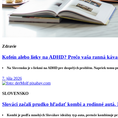
Zdravie
Kofeín alebo lieky na ADHD? Prečo vaša ranná káva
Na Slovensku je s liekmi na ADHD pre dospelých problém. Napriek tomu 
7. júla 2026
SLOVENSKO
Slováci začali prudko hľadať kombi a rodinné autá. 
Kombi je podľa mnohých Slovákov ideálny typ auta, pretože kombinuje pri