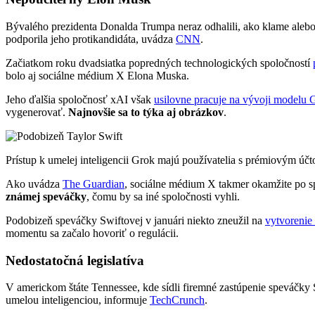
Bývalého prezidenta Donalda Trumpa neraz odhalili, ako klame alebo
podporila jeho protikandidáta, uvádza
CNN
.
Začiatkom roku dvadsiatka popredných technologických spoločností
bolo aj sociálne médium X Elona Muska.
Jeho ďalšia spoločnosť xAI však
usilovne pracuje na vývoji modelu 
vygenerovať.
Najnovšie sa to týka aj obrázkov
.
Prístup k umelej inteligencii Grok majú používatelia s prémiovým ú
Ako uvádza
The Guardian
, sociálne médium X takmer okamžite po s
známej speváčky
, čomu by sa iné spoločnosti vyhli.
Podobizeň speváčky Swiftovej v januári niekto zneužil na
vytvorenie
momentu sa začalo hovoriť o regulácii.
Nedostatočná legislatíva
V americkom štáte Tennessee, kde sídli firemné zastúpenie speváčky
umelou inteligenciou, informuje
TechCrunch
.