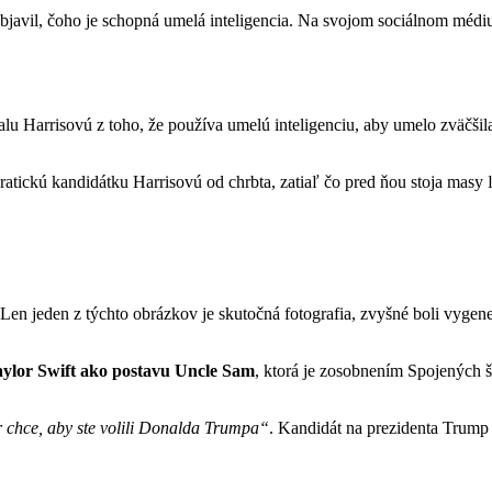
avil, čoho je schopná umelá inteligencia. Na svojom sociálnom médiu T
u Harrisovú z toho, že používa umelú inteligenciu, aby umelo zväčšila
ckú kandidátku Harrisovú od chrbta, zatiaľ čo pred ňou stoja masy ľud
Len jeden z týchto obrázkov je skutočná fotografia, zvyšné boli vygen
ylor Swift ako postavu Uncle Sam
, ktorá je zosobnením Spojených š
 chce, aby ste volili Donalda Trumpa“
. Kandidát na prezidenta Trump