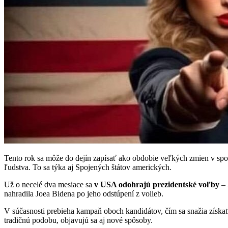
Tento rok sa môže do dejín zapísať ako obdobie veľkých zmien v spol
ľudstva. To sa týka aj Spojených štátov amerických.
Už o necelé dva mesiace sa
v USA odohrajú prezidentské voľby
– 
nahradila Joea Bidena po jeho odstúpení z volieb.
V súčasnosti prebieha kampaň oboch kandidátov, čím sa snažia získať
tradičnú podobu, objavujú sa aj nové spôsoby.