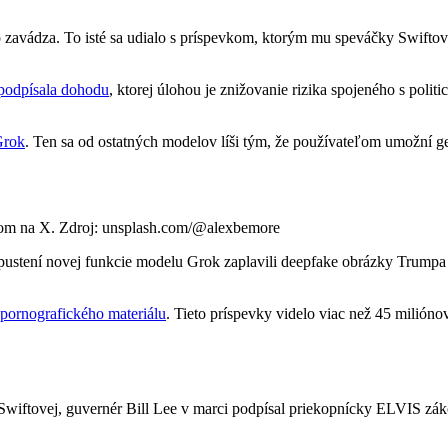
 zavádza. To isté sa udialo s príspevkom, ktorým mu speváčky Swiftová
podpísala dohodu
, ktorej úlohou je znižovanie rizika spojeného s poli
Grok
. Ten sa od ostatných modelov líši tým, že používateľom umožní ge
čtom na X. Zdroj: unsplash.com/@alexbemore
pustení novej funkcie modelu Grok zaplavili deepfake obrázky Trumpa
 pornografického materiálu
. Tieto príspevky videlo viac než 45 milióno
 Swiftovej, guvernér Bill Lee v marci podpísal priekopnícky ELVIS zá