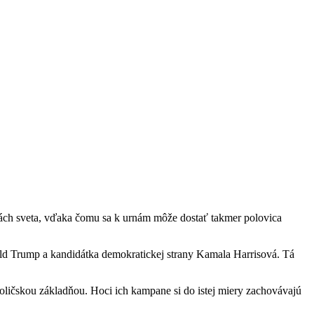
inách sveta, vďaka čomu sa k urnám môže dostať takmer polovica
ald Trump a kandidátka demokratickej strany Kamala Harrisová. Tá
oličskou základňou. Hoci ich kampane si do istej miery zachovávajú