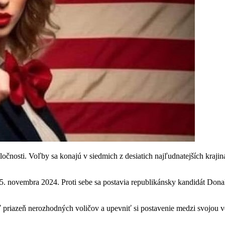
očnosti. Voľby sa konajú v siedmich z desiatich najľudnatejších kraj
5. novembra 2024. Proti sebe sa postavia republikánsky kandidát Don
 priazeň nerozhodných voličov a upevniť si postavenie medzi svojou v