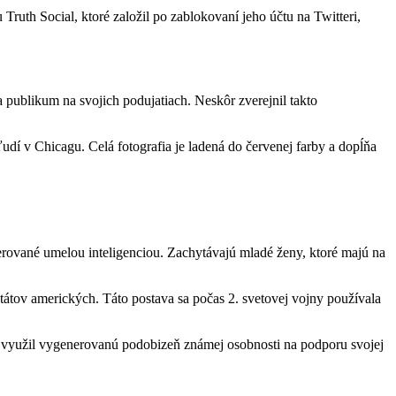
ruth Social, ktoré založil po zablokovaní jeho účtu na Twitteri,
 publikum na svojich podujatiach. Neskôr zverejnil takto
í v Chicagu. Celá fotografia je ladená do červenej farby a dopĺňa
erované umelou inteligenciou. Zachytávajú mladé ženy, ktoré majú na
tátov amerických. Táto postava sa počas 2. svetovej vojny používala
 využil vygenerovanú podobizeň známej osobnosti na podporu svojej