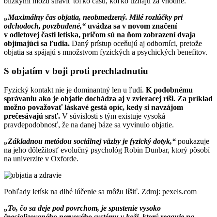
blízkymi môžu stráviť toľko času, koľko uznajú za vhodné.
„Maximálny čas objatia, neobmedzený. Milé rozlúčky pri
odchodoch, povzbudené,“
uvádza sa v novom značení
v odletovej časti letiska, pričom sú na ňom zobrazení dvaja
objímajúci sa ľudia.
Daný prístup oceňujú aj odborníci, pretože
objatia sa spájajú s množstvom fyzických a psychických benefitov.
S objatím v boji proti prechladnutiu
Fyzický kontakt nie je dominantný len u ľudí.
K podobnému
správaniu ako je objatie dochádza aj v zvieracej ríši. Za príklad
možno považovať láskavé gestá opíc, kedy si navzájom
prečesávajú srsť.
V súvislosti s tým existuje vysoká
pravdepodobnosť, že na danej báze sa vyvinulo objatie.
„Základnou metódou sociálnej väzby je fyzický dotyk,“
poukazuje
na jeho dôležitosť evolučný psychológ Robin Dunbar, ktorý pôsobí
na univerzite v Oxforde.
Pohľady letísk na dlhé lúčenie sa môžu líšiť. Zdroj: pexels.com
„To, čo sa deje pod povrchom, je spustenie vysoko
špecializovaného nervového systému v koži, ktorý reaguje na