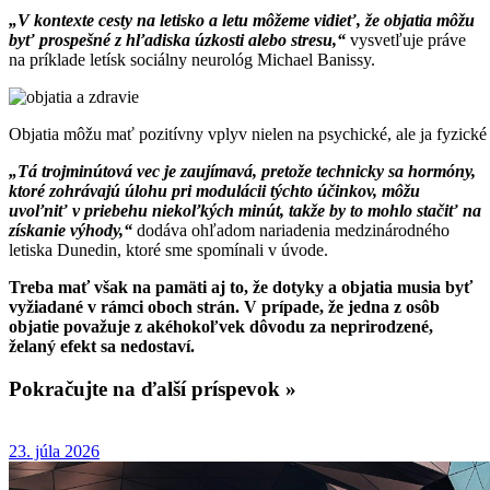
„V kontexte cesty na letisko a letu môžeme vidieť, že objatia môžu
byť prospešné z hľadiska úzkosti alebo stresu,“
vysvetľuje práve
na príklade letísk sociálny neurológ Michael Banissy.
Objatia môžu mať pozitívny vplyv nielen na psychické, ale ja fyzické
„Tá trojminútová vec je zaujímavá, pretože technicky sa hormóny,
ktoré zohrávajú úlohu pri modulácii týchto účinkov, môžu
uvoľniť v priebehu niekoľkých minút, takže by to mohlo stačiť na
získanie výhody,“
dodáva ohľadom nariadenia medzinárodného
letiska Dunedin, ktoré sme spomínali v úvode.
Treba mať však na pamäti aj to, že dotyky a objatia musia byť
vyžiadané v rámci oboch strán. V prípade, že jedna z osôb
objatie považuje z akéhokoľvek dôvodu za neprirodzené,
želaný efekt sa nedostaví.
Pokračujte na ďalší príspevok »
23. júla 2026