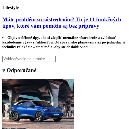
Lifestyle
Máte problém so sústredením? Tu je 11 funkčných
tipov, ktoré vám pomôžu aj bez prípravy
Objavte účinné tipy, ako si zlepšiť mentálne sústredenie a zvládnuť
každodenné výzvy s ľahkosťou. Od správneho plánovania až po jednoduché
techniky relaxácie – stačí málo, aby ste dosiahli viac!
▿ Odporúčané