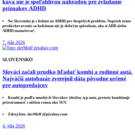
káva nie je spoľahlivou náhradou pre zvládanie
príznakov ADHD
Na Slovensku je s liekmi na ADHD pre dospelých problém. Napriek tomu
predávkovavanie sa kofeínom nie je dobrým spôsobom, ako si ADD alebo
ADHD manažovať.
7. júla 2026
SLOVENSKO
Slováci začali prudko hľadať kombi a rodinné autá.
Najväčší autobazár zverejnil dáta pôvodne určené
pre autopredajcov
Kombi je podľa mnohých Slovákov ideálny typ auta, pretože kombinuje
priestrannosť s nižšou cenou ako SUV.
Zdroj foto: derMolf @pixabay.com
4. júla 2026