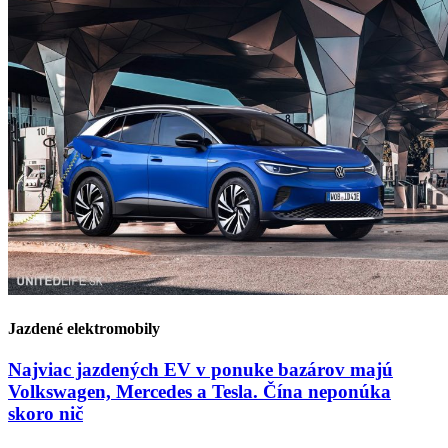
Jazdené elektromobily
Najviac jazdených EV v ponuke bazárov majú
Volkswagen, Mercedes a Tesla. Čína neponúka
skoro nič