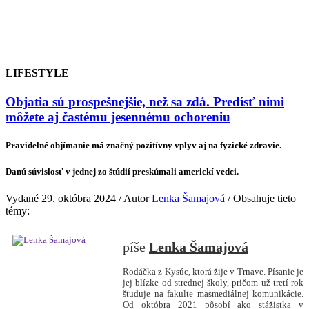
LIFESTYLE
Objatia sú prospešnejšie, než sa zdá. Predísť nimi
môžete aj častému jesennému ochoreniu
Pravidelné objímanie má značný pozitívny vplyv aj na fyzické zdravie.
Danú súvislosť v jednej zo štúdií preskúmali americkí vedci.
Vydané 29. októbra 2024 / Autor
Lenka Šamajová
/ Obsahuje tieto
témy:
Lenka Šamajová
Rodáčka z Kysúc, ktorá žije v Trnave. Písanie je
jej blízke od strednej školy, pričom už tretí rok
študuje na fakulte masmediálnej komunikácie.
Od októbra 2021 pôsobí ako stážistka v