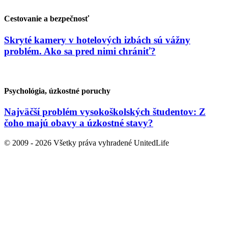
Cestovanie a bezpečnosť
Skryté kamery v hotelových izbách sú vážny
problém. Ako sa pred nimi chrániť?
Psychológia, úzkostné poruchy
Najväčší problém vysokoškolských študentov: Z
čoho majú obavy a úzkostné stavy?
© 2009 - 2026 Všetky práva vyhradené UnitedLife