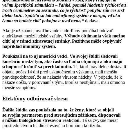
veľmi špecifickú stimuláciu – ľahké, pomalé hladenie rýchlosťou
troch centimetrov za sekundu, čo je rýchlosť pohybu rúk cez srsť
alebo kožu. Spúšťa sa tak endorfínový systém v mozgu, vďaka
čomu sa budete cítiť pokojne a uvoľnene,“
dodáva.
Ako je už známe, uvoľňovanie endorfínov pomáha budovať
a udržiavať medziľudské vzťahy.
Výhody objímania však možno
cítiť aj v rámci zdravotnej stránky. Pozitívne môže ovplyvniť
napríklad imunitný systém.
Poukázali na to aj americkí vedci. Vo svojej štúdii sledovali
koreláciu medzi tým, ako často sa ľudia objímajú a akú majú
schopnosť brániť sa prechladnutiu.
Tí, ktorí pravidelne dostávali
objatia počas 14 dní pred uskutočnením výskumu, mali menšiu
pravdepodobnosť, že sa nakazia vírusom nádchy. V prípade, že k
nákaze došlo, v porovnaní s tými, ktorí sa neobjímali, mali omnoho
menšie symptómy.
Efektívny odbúravač stresu
Ďalšia štúdia zas poukázala na to, že ženy, ktoré sa objali
so svojím partnerom pred stresujúcim zážitkom, disponovali
s nižšou biologickou stresovou reakciou.
Tá sa zvykne merať
prostredníctvom hladín stresového hormónu kortizolu.