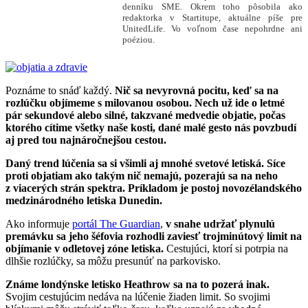
denníku SME. Okrem toho pôsobila ako
redaktorka v Startitupe, aktuálne píše pre
UnitedLife. Vo voľnom čase nepohrdne ani
poéziou.
Poznáme to snáď každý.
Nič sa nevyrovná pocitu, keď sa na
rozlúčku objímeme s milovanou osobou. Nech už ide o letmé
pár sekundové alebo silné, takzvané medvedie objatie, počas
ktorého cítime všetky naše kosti, dané malé gesto nás povzbudí
aj pred tou najnáročnejšou cestou.
Daný trend lúčenia sa si všimli aj mnohé svetové letiská. Síce
proti objatiam ako takým nič nemajú, pozerajú sa na neho
z viacerých strán spektra. Príkladom je postoj novozélandského
medzinárodného letiska Dunedin.
Ako informuje
portál The Guardian
,
v snahe udržať plynulú
premávku sa jeho šéfovia rozhodli zaviesť trojminútový limit na
objímanie v odletovej zóne letiska.
Cestujúci, ktorí si potrpia na
dlhšie rozlúčky, sa môžu presunúť na parkovisko.
Známe londýnske letisko Heathrow sa na to pozerá inak.
Svojim cestujúcim nedáva na lúčenie žiaden limit. So svojimi