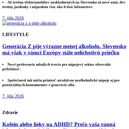
Až tretina elektromobilov naskladnených na Slovensku sú nové autá, dve
tretiny jazdenky s nájazdom viac ako 6-tisíc kilometrov.
7. júla 2026
LIFESTYLE
Generácia Z pije výrazne menej alkoholu. Slovensko
má však v rámci Európy stále nelichotivú priečku
Nové preferencie mladých tvoria pre nápojový sektor obrovskú
príležitosť.
Spoločnosti tak môžu priniesť atraktívne nealkoholické nápoje aj pre
potenciálnych konzumentov z generácie alfa.
7. júla 2026
Zdravie
Kofeín alebo lieky na ADHD? Prečo vaša ranná