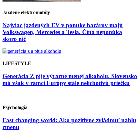
Jazdené elektromobily
Najviac jazdených EV v ponuke bazárov majú
Volkswagen, Mercedes a Tesla. Čína neponúka
skoro nič
LIFESTYLE
Generácia Z pije výrazne menej alkoholu. Slovensko
má však v rámci Európy stále nelichotivú priečku
Psychológia
Fast-changing world: Ako pozitívne zvládnuť náhlu
zmenu