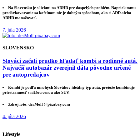
Na Slovensku je s liekmi na ADHD pre dospelých problém. Napriek tomu
predávkovavanie sa kofeínom nie je dobrým spôsobom, ako si ADD alebo
ADHD manažovať.
7. júla 2026
SLOVENSKO
Slováci začali prudko hľadať kombi a rodinné autá.
Najväčší autobazár zverejnil dáta pôvodne určené
pre autopredajcov
Kombi je podľa mnohých Slovákov ideálny typ auta, pretože kombinuje
priestrannosť s nižšou cenou ako SUV.
Zdroj foto: derMolf @pixabay.com
4. júla 2026
Lifestyle