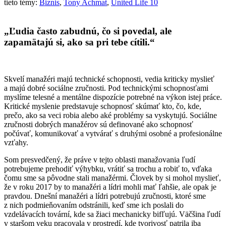
tieto témy:
Biznis
,
Tony Achmat
,
United Life 10
„
Ľudia často zabudnú, čo si povedal, ale
zapamätajú si, ako sa pri tebe cítili.“
Skvelí manažéri majú technické schopnosti, vedia kriticky myslieť
a majú dobré sociálne zručnosti. Pod technickými schopnosťami
myslíme telesné a mentálne dispozície potrebné na výkon istej práce.
Kritické myslenie predstavuje schopnosť skúmať kto, čo, kde,
prečo, ako sa veci robia alebo aké problémy sa vyskytujú. Sociálne
zručnosti dobrých manažérov sú definované ako schopnosť
počúvať, komunikovať a vytvárať s druhými osobné a profesionálne
vzťahy.
Som presvedčený, že práve v tejto oblasti manažovania ľudí
potrebujeme prehodiť výhybku, vrátiť sa trochu a robiť to, vďaka
čomu sme sa pôvodne stali manažérmi. Človek by si mohol myslieť,
že v roku 2017 by to manažéri a lídri mohli mať ľahšie, ale opak je
pravdou. Dnešní manažéri a lídri potrebujú zručnosti, ktoré sme
z nich podmieňovaním odstránili, keď sme ich poslali do
vzdelávacích tovární, kde sa žiaci mechanicky bifľujú. Väčšina ľudí
v staršom veku pracovala v prostredí, kde tvorivosť patrila iba