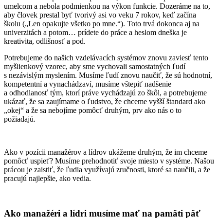
umelcom a nebola podmienkou na výkon funkcie. Dozeráme na to,
aby človek prestal byť tvorivý asi vo veku 7 rokov, keď začína
školu („Len opakujte všetko po mne.“). Toto trvá dokonca aj na
univerzitách a potom… prídete do práce a heslom dneška je
kreativita, odlišnosť a pod.
Potrebujeme do našich vzdelávacích systémov znovu zaviesť tento
myšlienkový vzorec, aby sme vychovali samostatných ľudí
s nezávislým myslením. Musíme ľudí znovu naučiť, že sú hodnotní,
kompetentní a vynachádzaví, musíme vštepiť nadšenie
a odhodlanosť tým, ktorí práve vychádzajú zo škôl, a potrebujeme
ukázať, že sa zaujímame o ľudstvo, že chceme vyšší štandard ako
„okej“ a že sa nebojíme pomôcť druhým, prv ako nás o to
požiadajú.
Ako v pozícii manažérov a lídrov ukážeme druhým, že im chceme
pomôcť uspieť? Musíme prehodnotiť svoje miesto v systéme. Našou
prácou je zaistiť, že ľudia využívajú zručnosti, ktoré sa naučili, a že
pracujú najlepšie, ako vedia.
Ako manažéri a lídri musíme mať na pamäti päť