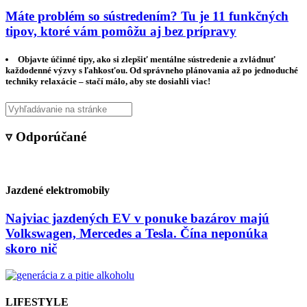
Máte problém so sústredením? Tu je 11 funkčných
tipov, ktoré vám pomôžu aj bez prípravy
Objavte účinné tipy, ako si zlepšiť mentálne sústredenie a zvládnuť
každodenné výzvy s ľahkosťou. Od správneho plánovania až po jednoduché
techniky relaxácie – stačí málo, aby ste dosiahli viac!
▿ Odporúčané
Jazdené elektromobily
Najviac jazdených EV v ponuke bazárov majú
Volkswagen, Mercedes a Tesla. Čína neponúka
skoro nič
LIFESTYLE