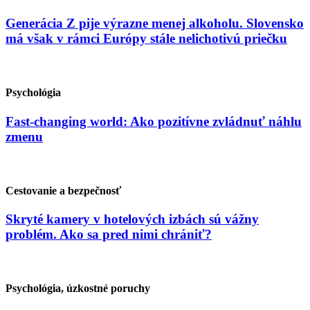
Generácia Z pije výrazne menej alkoholu. Slovensko
má však v rámci Európy stále nelichotivú priečku
Psychológia
Fast-changing world: Ako pozitívne zvládnuť náhlu
zmenu
Cestovanie a bezpečnosť
Skryté kamery v hotelových izbách sú vážny
problém. Ako sa pred nimi chrániť?
Psychológia, úzkostné poruchy