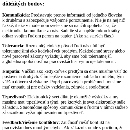
dôležitých bodov:
Komunikácia
:
Predstavuje prenos informácií od jedného človeka
k druhému a zabezpečuje vzájomné porozumenie. Nie je na nej nič
ťažké, ibaže v modernom svete sme sa naučili spoliehať sa, že
elektronika komunikuje za nás. Sadnite si a napíšte rukou krátky
odkaz svojim ľuďom perom na papier. (Ako za starých čias.)
Tolerancia
:
Rozmanitý etnický pôvod ľudí nás núti byť
tolerantnejšími ako kedykoľvek predtým. Každodenné stresy alebo
nové pracovné zákony vyžadujú, aby sme boli tolerantnejší,
a globálna spoločnosť na pracoviskách si vynucuje toleranciu.
Empatia
:
Väčšmi ako kedykoľvek predtým sa dnes musíme vžiť do
postavenia druhých. Čím lepšie rozumieme pohľadu druhého, tým
väčšiu dôveru si získame. Popri pracovných problémoch musíme
mať empatiu aj pre otázky vzdelania, zdravia a spoločnosti.
Trpezlivosť
:
Elektronický svet diktuje okamžité výsledky a my
musíme mať trpezlivosť s tými, pre ktorých je svet elektroniky stále
záhadou. Staromódne spôsoby komunikácie s ľuďmi v rámci služieb
zákazníkom vyžadujú nesmiernu trpezlivosť.
Feedback/riešenie konfliktov
:
Zručnosť riešiť konflikt na
pracovisku dnes mnohým chýba. Ak zákazník odíde s pocitom, že