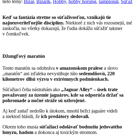
tieto témy:
Bizar
,
Bizarik
,
Hobby
,
hobby horsing
,
šampionát
,
Súťaž
Keď sa fantázia stretne so súťaživosťou, vznikajú tie
najneuveriteľnejšie disciplíny.
Niektoré z nich vás rozosmejú, iné
zaskočia, no všetky dokazujú, že ľudia dokážu súťažiť takmer
v čomkoľvek.
Džungľový maratón
Tento maratón sa odohráva
v amazonskom pralese
a slovo
„maratón“ ani zďaleka nevystihuje túto
sedemdňovú, 220
kilometrov dlhú výzvu v extrémnych podmienkach.
Súťažiaci čelia nástrahám ako
„Jaguar Alley“ – úsek trate
považovaný za územie jaguárov, kde sa odporúča držať sa
pohromade a nočné stráže sú ozbrojené.
Aj keď zatiaľ nedošlo k útokom, mnohí bežci jaguáre videli
a niektorí hlásili, že
ich predátory sledovali.
Okrem toho musia
súťažiaci odolávať bodnutiu jedovatého
hmyzu, hadom
a dokonca aj toxickým stromom.