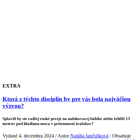
EXTRA
Ktorá z týchto disciplín by pre vás bola najväčšou
výzvou?
Splavili by ste radšej ruské pereje na nafukovacej bábike alebo žehlili 13
metrov pod hladinou mora v prítomnosti žralokov?
Vydané 4. decembra 2024 / Autor
Natália Jančušková
/ Obsahuje