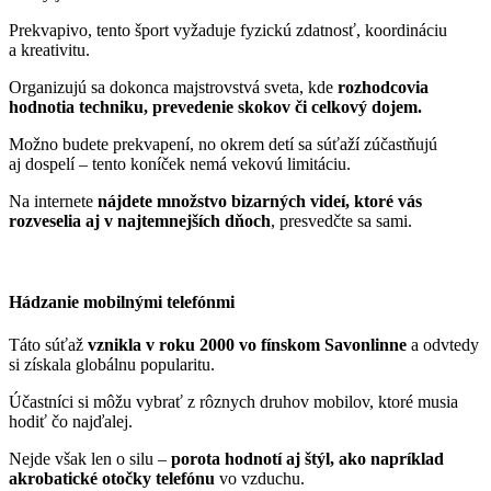
Prekvapivo, tento šport vyžaduje fyzickú zdatnosť, koordináciu
a kreativitu.
Organizujú sa dokonca majstrovstvá sveta, kde
rozhodcovia
hodnotia techniku, prevedenie skokov či celkový dojem.
Možno budete prekvapení, no okrem detí sa súťaží zúčastňujú
aj dospelí – tento koníček nemá vekovú limitáciu.
Na internete
nájdete množstvo bizarných videí, ktoré vás
rozveselia aj v najtemnejších dňoch
, presvedčte sa sami.
Hádzanie mobilnými telefónmi
Táto súťaž
vznikla v roku 2000 vo fínskom Savonlinne
a odvtedy
si získala globálnu popularitu.
Účastníci si môžu vybrať z rôznych druhov mobilov, ktoré musia
hodiť čo najďalej.
Nejde však len o silu –
porota hodnotí aj štýl, ako napríklad
akrobatické otočky telefónu
vo vzduchu.