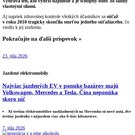
Vyhráva ten, kto vydrží najdlhšie a je schopný odísť zo sauny
vlastnými silami.
Aj napriek zdravotnej kontrole všetkých účastníkov sa
súťaž
v roku 2010 tragicky skončila smrťou jedného súťažiaceho
, čo
viedlo k jej zrušeniu.
Pokračujte na ďalší príspevok »
23. júla 2026
Jazdené elektromobily
Najviac jazdených EV v ponuke bazárov majú
Volkswagen, Mercedes a Tesla. Čína neponúka
skoro nič
Až tretina elektromobilov naskladnených na Slovensku sú nové autá, dve
tretiny jazdenky s nájazdom viac ako 6-tisíc kilometrov.
7. júla 2026