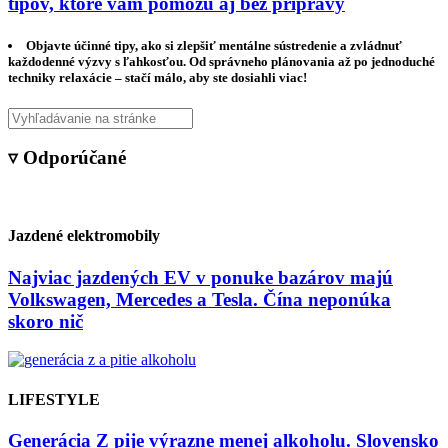
tipov, ktoré vám pomôžu aj bez prípravy
Objavte účinné tipy, ako si zlepšiť mentálne sústredenie a zvládnuť
každodenné výzvy s ľahkosťou. Od správneho plánovania až po jednoduché
techniky relaxácie – stačí málo, aby ste dosiahli viac!
▿ Odporúčané
Jazdené elektromobily
Najviac jazdených EV v ponuke bazárov majú
Volkswagen, Mercedes a Tesla. Čína neponúka
skoro nič
LIFESTYLE
Generácia Z pije výrazne menej alkoholu. Slovensko