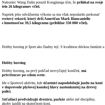
Nakoniec Wang Dalin porazil Kongjianga tým, že
prilákal na svoje
telo 26 kilogramov včiel.
Napriek jeho odvážnemu výkonu sa mu však nepodarilo prekonať
svetový rekord, ktorý drží Američan Mark Biancaniello
s hmotnosťou 39,5 kilogramu (približne 350 000 včiel).
Hobby horsing je šport ako žiadny iný. S kvalitnou dávkou fantázie
Hobby horsing
Hobby horsing, na prvý pohľad nezvyčajný koníček,
má
prívržencov po celom svete.
Ide o športovú aktivitu, kde
účastníci napodobňujú jazdu na koni
v doprovode plyšovej konskej hlavy nastonknutej na drevej
palici.
Súťažiaci predvádzajú drezúru, parkúr
alebo iné disciplíny,
akoby jazdili na skutočnom koni.