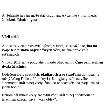
Aj žehlenie sa vám môže stať osudným. Ak žehlíte v mori medzi
žralokmi. Zdroj: imgur.com
Včelí oblek
Ako si asi viete predstaviť, výzva, v ktorej sa súťaží o to,
kto na
svoje telo priláka najviac živých včiel,
neláka práve veľa
súťažiacich.
V roku 2011 sa na podujatie v meste Shaoyang
v Číne prihlásili len
dvaja účastníci.
Oblečení iba v šortkách, okuliaroch a so štupľami do nosa
, 42-
ročný Wang Dalin a 20-ročný Lc Kongjiang, stáli na váhe
a pomocou kráľovnej včely lákali čo najviac včiel na svoje telá za
jednu hodinu.
Behom pár minút včely zachytili vôňu kráľovnej a vytvorili na
telách súťažiacich živý „včelí oblek“.