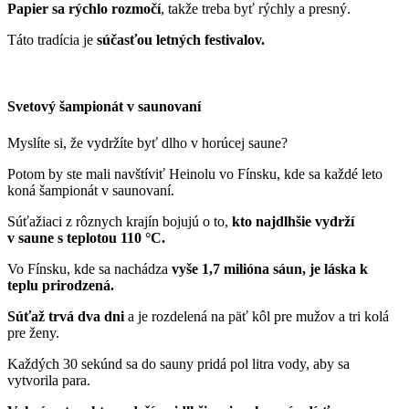
Papier sa rýchlo rozmočí
, takže treba byť rýchly a presný.
Táto tradícia je
súčasťou letných festivalov.
Svetový šampionát v saunovaní
Myslíte si, že vydržíte byť dlho v horúcej saune?
Potom by ste mali navštíviť Heinolu vo Fínsku, kde sa každé leto
koná šampionát v saunovaní.
Súťažiaci z rôznych krajín bojujú o to,
kto najdlhšie vydrží
v saune s teplotou 110 °C.
Vo Fínsku, kde sa nachádza
vyše 1,7 milióna sáun, je láska k
teplu prirodzená.
Súťaž trvá dva dni
a je rozdelená na päť kôl pre mužov a tri kolá
pre ženy.
Každých 30 sekúnd sa do sauny pridá pol litra vody, aby sa
vytvorila para.