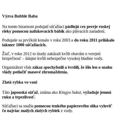
Výzva Bubble Baba
Na tomto bizarnom podujatí súťažiaci
pádlujú cez pereje ruskej
rieky pomocou nafukovacích bábik
ako plávacích zariadení.
Podujatie sa prvýkrát konalo v roku 2003 a
do roku 2011 prilákalo
takmer 1000 súťažiacich.
Žiaľ, v roku 2012 to úrady zakázali kvôli obavám o verejnú
bezpečnosť – údajne kvôli nebezpečne vysokej hladine vody.
Organizátori však
zákaz spochybnili a tvrdili, že išlo len o snahu
vlády potlačiť masové zhromaždenia.
Zlatá rybka vo vani
Táto
japonská súťaž
, známa ako
Kingyo Sukui
,
vyžaduje jemnú
ruku a trpezlivosť.
Súťažiaci sa snažia
pomocou tenkého papierového sitka vyloviť
čo najviac malých zlatých rybiek
z vody.