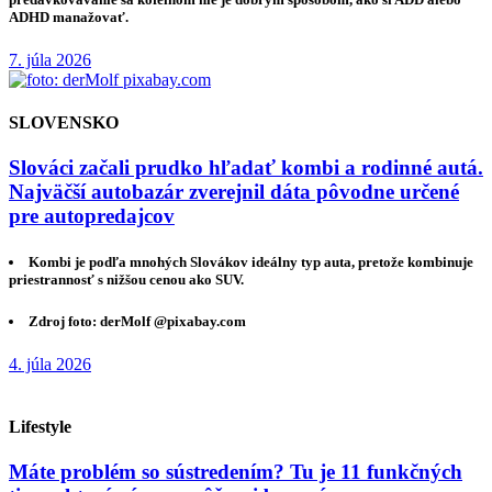
ADHD manažovať.
7. júla 2026
SLOVENSKO
Slováci začali prudko hľadať kombi a rodinné autá.
Najväčší autobazár zverejnil dáta pôvodne určené
pre autopredajcov
Kombi je podľa mnohých Slovákov ideálny typ auta, pretože kombinuje
priestrannosť s nižšou cenou ako SUV.
Zdroj foto: derMolf @pixabay.com
4. júla 2026
Lifestyle
Máte problém so sústredením? Tu je 11 funkčných