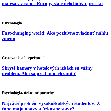
má však v rámci Európy stále nelichotivú priečku
Psychológia
Fast-changing world: Ako pozitívne zvládnuť náhlu
zmenu
Cestovanie a bezpečnosť
Skryté kamery v hotelových izbách sú vážny
problém. Ako sa pred nimi chrániť?
Psychológia, úzkostné poruchy
Najväčší problém vysokoškolských študentov: Z
čoho majú obavy a úzkostné stavy?