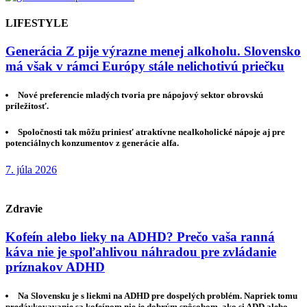
LIFESTYLE
Generácia Z pije výrazne menej alkoholu. Slovensko
má však v rámci Európy stále nelichotivú priečku
Nové preferencie mladých tvoria pre nápojový sektor obrovskú
príležitosť.
Spoločnosti tak môžu priniesť atraktívne nealkoholické nápoje aj pre
potenciálnych konzumentov z generácie alfa.
7. júla 2026
Zdravie
Kofeín alebo lieky na ADHD? Prečo vaša ranná
káva nie je spoľahlivou náhradou pre zvládanie
príznakov ADHD
Na Slovensku je s liekmi na ADHD pre dospelých problém. Napriek tomu
predávkovavanie sa kofeínom nie je dobrým spôsobom, ako si ADD alebo