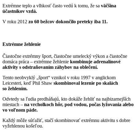
Extrémne teplo a vlhkosť často vedú k tomu, že sa
väčšina
účastníkov vzdá.
V roku 2012
zo 60 bežcov dokončilo preteky iba 11.
Extrémne žehlenie
Čiastočne extrémny šport, čiastočne umelecký výkon a čiastočne
domáca práca – extrémne žehlenie
kombinuje adrenalínové
aktivity s odstraňovaním záhybov na oblečení.
Tento neobvyklý „šport“ vznikol v roku 1997 v anglickom
Leicesteri, keď Phil Shaw
skombinoval lezenie po skalách
so žehlením.
Odvtedy sa ľudia predháňajú, kto dokáže žehliť na najbizarnejších
miestach –
na vrcholkoch hôr, pod vodou, počas lyžovania alebo
vo voľnom páde.
Každý môže súťažiť, stačí skombinovať extrémnu aktivitu s dobre
vyžehlenou košeľou.