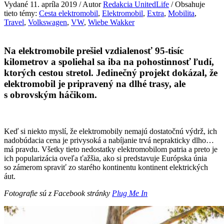
Vydané 11. apríla 2019 / Autor
Redakcia UnitedLife
/ Obsahuje
tieto témy:
Cesta elektromobil
,
Elektromobil
,
Extra
,
Mobilita
,
Travel
,
Volkswagen
,
VW
,
Wiebe Wakker
Na elektromobile prešiel vzdialenosť 95-tisíc
kilometrov a spoliehal sa iba na pohostinnosť ľudí,
ktorých cestou stretol. Jedinečný projekt dokázal, že
elektromobil je pripravený na dlhé trasy, ale
s obrovským háčikom.
Keď si niekto myslí, že elektromobily nemajú dostatočnú výdrž, ich
nadobúdacia cena je privysoká a nabíjanie trvá neprakticky dlho…
má pravdu. Všetky tieto nedostatky elektromobilom patria a preto je
ich popularizácia oveľa ťažšia, ako si predstavuje Európska únia
so zámerom spraviť zo starého kontinentu kontinent elektrických
áut.
Fotografie sú z Facebook stránky
Plug Me In