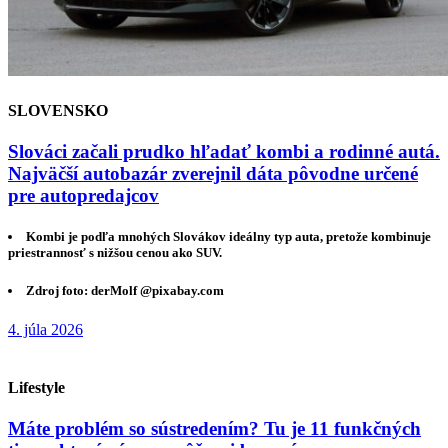
SLOVENSKO
Slováci začali prudko hľadať kombi a rodinné autá.
Najväčší autobazár zverejnil dáta pôvodne určené
pre autopredajcov
Kombi je podľa mnohých Slovákov ideálny typ auta, pretože kombinuje
priestrannosť s nižšou cenou ako SUV.
Zdroj foto: derMolf @pixabay.com
4. júla 2026
Lifestyle
Máte problém so sústredením? Tu je 11 funkčných