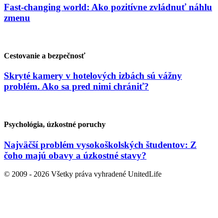
Fast-changing world: Ako pozitívne zvládnuť náhlu
zmenu
Cestovanie a bezpečnosť
Skryté kamery v hotelových izbách sú vážny
problém. Ako sa pred nimi chrániť?
Psychológia, úzkostné poruchy
Najväčší problém vysokoškolských študentov: Z
čoho majú obavy a úzkostné stavy?
© 2009 - 2026 Všetky práva vyhradené UnitedLife