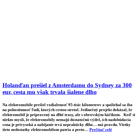
Holanďan prešiel z Amsterdamu do Sydney za 300
eur, cesta mu však trvala šialene dlho
Na elektromobile prešiel vzdialenosť 95-tisíc kilometrov a spoliehal sa iba
na pohostinnosť ľudí, ktorých cestou stretol. Jedinečný projekt dokázal, že
elektromobil je pripravený na dlhé trasy, ale s obrovským háčikom. Keď si
niekto myslí, že elektromobily nemajú dostatočnú výdrž, ich nadobúdacia
cena je privysoká a nabíjanie trvá neprakticky dlho… má pravdu. Všetky
tieto nedostatky elektromobilom patria a preto…
Prečítať celé