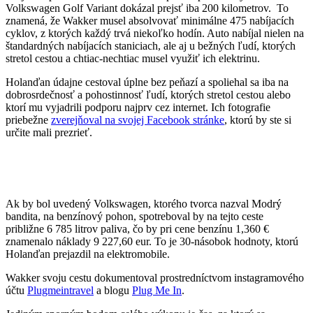
Volkswagen Golf Variant dokázal prejsť iba 200 kilometrov. To
znamená, že Wakker musel absolvovať minimálne 475 nabíjacích
cyklov, z ktorých každý trvá niekoľko hodín. Auto nabíjal nielen na
štandardných nabíjacích staniciach, ale aj u bežných ľudí, ktorých
stretol cestou a chtiac-nechtiac musel využiť ich elektrinu.
Holanďan údajne cestoval úplne bez peňazí a spoliehal sa iba na
dobrosrdečnosť a pohostinnosť ľudí, ktorých stretol cestou alebo
ktorí mu vyjadrili podporu najprv cez internet. Ich fotografie
priebežne
zverejňoval na svojej Facebook stránke
, ktorú by ste si
určite mali prezrieť.
Ak by bol uvedený Volkswagen, ktorého tvorca nazval Modrý
bandita, na benzínový pohon, spotreboval by na tejto ceste
približne 6 785 litrov paliva, čo by pri cene benzínu 1,360 €
znamenalo náklady 9 227,60 eur. To je 30-násobok hodnoty, ktorú
Holanďan prejazdil na elektromobile.
Wakker svoju cestu dokumentoval prostredníctvom instagramového
účtu
Plugmeintravel
a blogu
Plug Me In
.