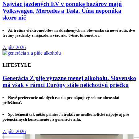
Najviac jazdených EV v ponuke bazárov majú
Volkswagen, Mercedes a Tesla. Čína neponúka
skoro nič
Až tretina elektromobilov naskladnených na Slovensku sú nové autá, dve
tretiny jazdenky s nájazdom viac ako 6-tisíc kilometrov.
7. júla 2026
LIFESTYLE
Generácia Z pije výrazne menej alkoholu. Slovensko
má však v rámci Európy stále nelichotivú priečku
Nové preferencie mladých tvoria pre nápojový sektor obrovskú
príležitosť.
Spoločnosti tak môžu priniesť atraktívne nealkoholické nápoje aj pre
potenciálnych konzumentov z generácie alfa.
7. júla 2026