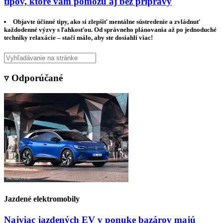
tipov, ktoré vám pomôžu aj bez prípravy
Objavte účinné tipy, ako si zlepšiť mentálne sústredenie a zvládnuť
každodenné výzvy s ľahkosťou. Od správneho plánovania až po jednoduché
techniky relaxácie – stačí málo, aby ste dosiahli viac!
▿ Odporúčané
Jazdené elektromobily
Najviac jazdených EV v ponuke bazárov majú