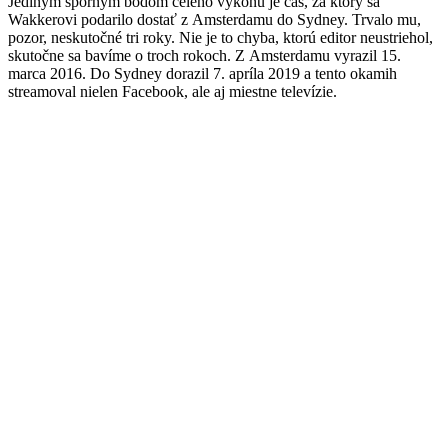
Jediným sporným bodom celého výkonu je čas, za ktorý sa
Wakkerovi podarilo dostať z Amsterdamu do Sydney. Trvalo mu,
pozor, neskutočné tri roky. Nie je to chyba, ktorú editor neustriehol,
skutočne sa bavíme o troch rokoch. Z Amsterdamu vyrazil 15.
marca 2016. Do Sydney dorazil 7. apríla 2019 a tento okamih
streamoval nielen Facebook, ale aj miestne televízie.