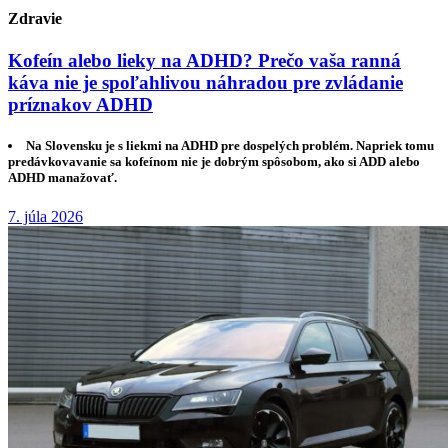
Zdravie
Kofeín alebo lieky na ADHD? Prečo vaša ranná
káva nie je spoľahlivou náhradou pre zvládanie
príznakov ADHD
Na Slovensku je s liekmi na ADHD pre dospelých problém. Napriek tomu
predávkovavanie sa kofeínom nie je dobrým spôsobom, ako si ADD alebo
ADHD manažovať.
7. júla 2026