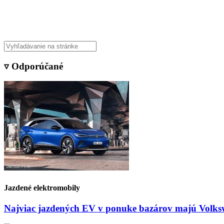
Veda & Techno
▿ Odporúčané
Jazdené elektromobily
Najviac jazdených EV v ponuke bazárov majú Volksw