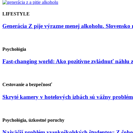
LIFESTYLE
Generácia Z pije výrazne menej alkoholu. Slovensko 
Psychológia
Fast-changing world: Ako pozitívne zvládnuť náhlu
Cestovanie a bezpečnosť
Skryté kamery v hotelových izbách sú vážny problém
Psychológia, úzkostné poruchy
Najväčší problém vysokoškolských študentov: Z čoho