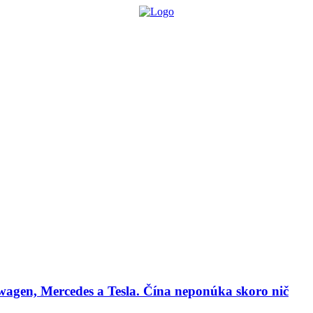
lógie
Biznis & Start-up
Auto & Mobilita
Ľudia
Zdravie
Odporú
agen, Mercedes a Tesla. Čína neponúka skoro nič