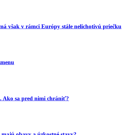
má však v rámci Európy stále nelichotivú priečku
 zmenu
. Ako sa pred nimi chrániť?
 majú obavy a úzkostné stavy?