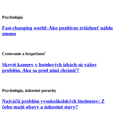
Psychológia
Fast-changing world: Ako pozitívne zvládnuť náhlu
zmenu
Cestovanie a bezpečnosť
Skryté kamery v hotelových izbách sú vážny
problém. Ako sa pred nimi chrániť?
Psychológia, úzkostné poruchy
Najväčší problém vysokoškolských študentov: Z
čoho majú obavy a úzkostné stavy?