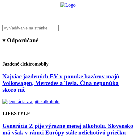
▿ Odporúčané
Jazdené elektromobily
Najviac jazdených EV v ponuke bazárov majú
Volkswagen, Mercedes a Tesla. Čína neponúka
skoro nič
LIFESTYLE
Generácia Z pije výrazne menej alkoholu. Slovensko
má však v rámci Európy stále nelichotivú priečku