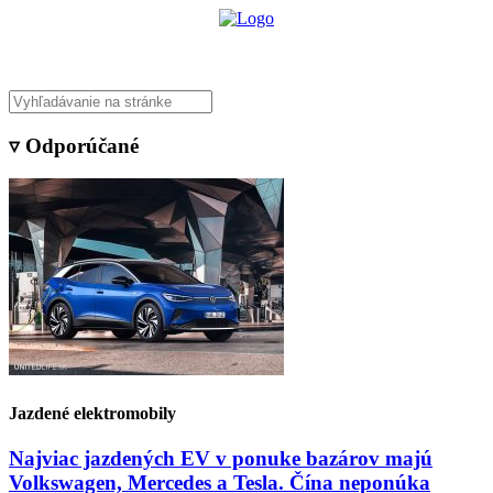
▿ Odporúčané
Jazdené elektromobily
Najviac jazdených EV v ponuke bazárov majú
Volkswagen, Mercedes a Tesla. Čína neponúka