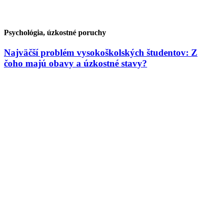
Psychológia, úzkostné poruchy
Najväčší problém vysokoškolských študentov: Z
čoho majú obavy a úzkostné stavy?