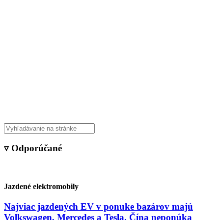
▿ Odporúčané
Jazdené elektromobily
Najviac jazdených EV v ponuke bazárov majú
Volkswagen, Mercedes a Tesla. Čína neponúka