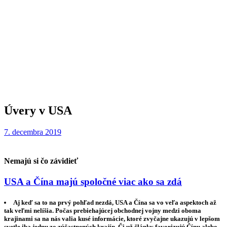
Úvery v USA
7. decembra 2019
Nemajú si čo závidieť
USA a Čína majú spoločné viac ako sa zdá
Aj keď sa to na prvý pohľad nezdá, USA a Čína sa vo veľa aspektoch až
tak veľmi nelíšia. Počas prebiehajúcej obchodnej vojny medzi oboma
krajinami sa na nás valia kusé informácie, ktoré zvyčajne ukazujú v lepšom
svetle iba jednu zo zúčastnených krajín. Či už články favorizujú Čínu alebo