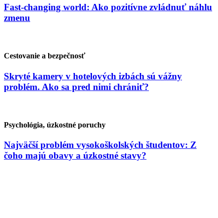
Fast-changing world: Ako pozitívne zvládnuť náhlu
zmenu
Cestovanie a bezpečnosť
Skryté kamery v hotelových izbách sú vážny
problém. Ako sa pred nimi chrániť?
Psychológia, úzkostné poruchy
Najväčší problém vysokoškolských študentov: Z
čoho majú obavy a úzkostné stavy?