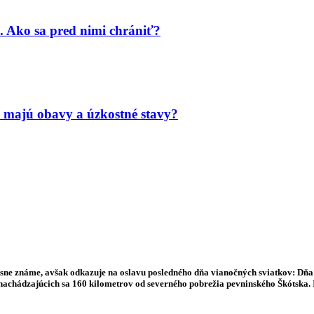
. Ako sa pred nimi chrániť?
 majú obavy a úzkostné stavy?
esne známe, avšak odkazuje na oslavu posledného dňa vianočných sviatkov: Dň
 nachádzajúcich sa 160 kilometrov od severného pobrežia pevninského Škótska.