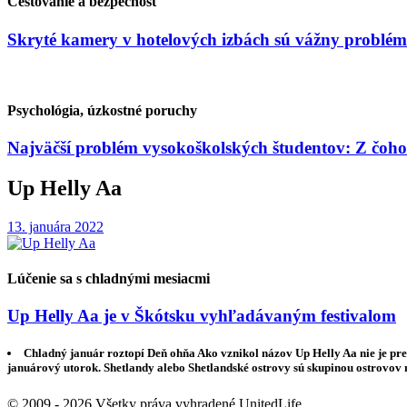
Cestovanie a bezpečnosť
Skryté kamery v hotelových izbách sú vážny problém
Psychológia, úzkostné poruchy
Najväčší problém vysokoškolských študentov: Z čoho
Up Helly Aa
13. januára 2022
Lúčenie sa s chladnými mesiacmi
Up Helly Aa je v Škótsku vyhľadávaným festivalom
Chladný január roztopí Deň ohňa Ako vznikol názov Up Helly Aa nie je pr
januárový utorok. Shetlandy alebo Shetlandské ostrovy sú skupinou ostrovov
© 2009 - 2026 Všetky práva vyhradené UnitedLife