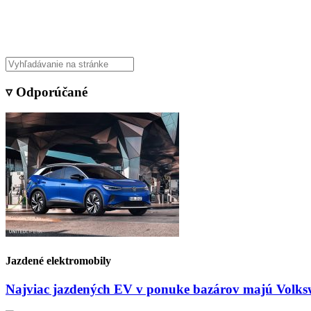
Veda & Techno
▿ Odporúčané
Jazdené elektromobily
Najviac jazdených EV v ponuke bazárov majú Volksw